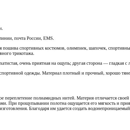
и.
линии, почта России, EMS.
 пошива спортивных костюмов, олимпиек, шапочек, спортивных 
вного трикотажа.
хатистая, очень приятная на ощупь; другая сторона — гладкая с
 спортивной одежды. Материал плотный и прочный, хорошо тяне
ое переплетение полиамидных нитей. Материя отличается своей 
. При прощупывании полотна ощущается его мягкость и приятная
сс изготовления. Благодаря им удается создать водонепроницае