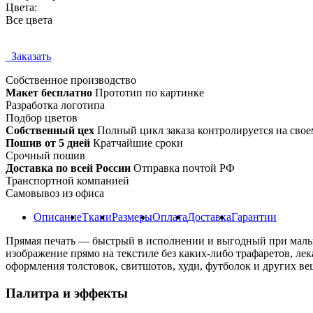
Цвета:
Все цвета
Заказать
Собственное
производство
Макет бесплатно
Прототип по картинке
Разработка логотипа
Подбор цветов
Собственный цех
Полный цикл заказа контролируется на свое
Пошив от 5 дней
Кратчайшие сроки
Срочный пошив
Доставка по всей России
Отправка почтой РФ
Транспортной компанией
Самовывоз из офиса
Описание
Ткани
Размеры
Оплата
Доставка
Гарантии
Прямая печать — быстрый в исполнении и выгодный при малых 
изображение прямо на текстиле без каких-либо трафаретов, ле
оформления толстовок, свитшотов, худи, футболок и других вещ
Палитра и эффекты