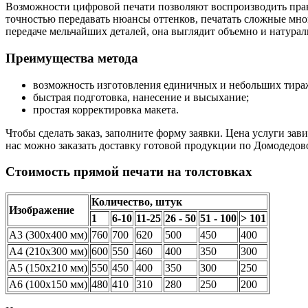
Возможности цифровой печати позволяют воспроизводить пра
точностью передавать нюансы оттенков, печатать сложные мн
передаче мельчайших деталей, она выглядит объемно и натурал
Преимущества метода
возможность изготовления единичных и небольших тира
быстрая подготовка, нанесение и высыхание;
простая корректировка макета.
Чтобы сделать заказ, заполните форму заявки. Цена услуги за
нас можно заказать доставку готовой продукции по Домодедов
Стоимость прямой печати на толстовках
Количество, штук
Изображение
1
6-10
11-25
26 - 50
51 - 100
> 101
А3 (300х400 мм)
760
700
620
500
450
400
А4 (210х300 мм)
600
550
460
400
350
300
А5 (150х210 мм)
550
450
400
350
300
250
А6 (100х150 мм)
480
410
310
280
250
200