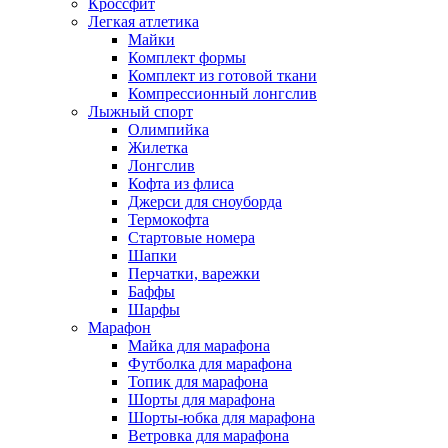
Кроссфит
Легкая атлетика
Майки
Комплект формы
Комплект из готовой ткани
Компрессионный лонгслив
Лыжный спорт
Олимпийка
Жилетка
Лонгслив
Кофта из флиса
Джерси для сноуборда
Термокофта
Стартовые номера
Шапки
Перчатки, варежки
Баффы
Шарфы
Марафон
Майка для марафона
Футболка для марафона
Топик для марафона
Шорты для марафона
Шорты-юбка для марафона
Ветровка для марафона