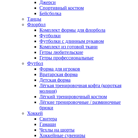
Джерси
Спортивный костюм
Бейсболка
Танцы
Флорбол
Комплект формы для флорбола
Футболки
Футболки с длинным рукавом
Комплект из готовой ткани
Гетры любительские
Гетры профессиональные
Футбол
Форма для игроков
Вратарская форма
Детская форма
Лёгкая тренировочная кофта (короткая
молния)
Лёгкий тренировочный костюм
Лёгкие тренировочные / разминочные
брюки
Хоккей
Свитера
Гамаши
Чехлы на шорты
Хоккейные сувениры