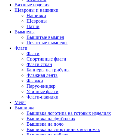
Вязаные изделия
Шевроны и нашивки
Нашивки
Шевроны
Патчи
Вымпелы
Вышитые вымпел
Печатные вымпелы
Флаги
Флаги
Спортивные флаги
Флаги стран
Баннеры на трибуны
Флажная лента
Флажки
Парус-виндер
Уличные флаги
Флаги-накидки
Мерч
Вышивка
Вышивка логотипа на готовых изделиях
Вышивка на футболках
Вышивка на поло
Вышивка на спортивных костюмах
Вышивка на майках