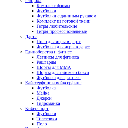
Гандбол
Комплект формы
Футболки
Футболки с длинным рукавом
Комплект из готовой ткани
Гетры любительские
Гетры профессиональные
Дартс
Поло для игры в дартс
Футболка для игры в дартс
Единоборства и фитнес
Легинсы для фитнеса
Рашгарды
Шорты для MMA
Шорты для тайского бокса
Футболка для фитнеса
Кайтсерфинг и вейксерфинг
Футболка
Майка
Джерси
Гидромайка
Киберспорт
Футболки
Толстовки
Поло