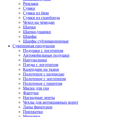
Рюкзаки
Сумки
Сумки из бязи
Сумки из спанбонда
Чехол на чемодан
Шапки
Шапки-ушанки
Шарфы
Шарфы сублимационные
Сувенирная продукция
Подушки с логотипом
Автомобильные подушки
Напульсники
Пледы с логотипом
Календари на ткани
Полотенце с надписью
Полотенце с логотипом
Полотенце с принтом
Маски для сна
Фартуки
Наградные ленты
Чехлы для антикражных ворот
Лапы фанатские
Прихватки
Мешочки