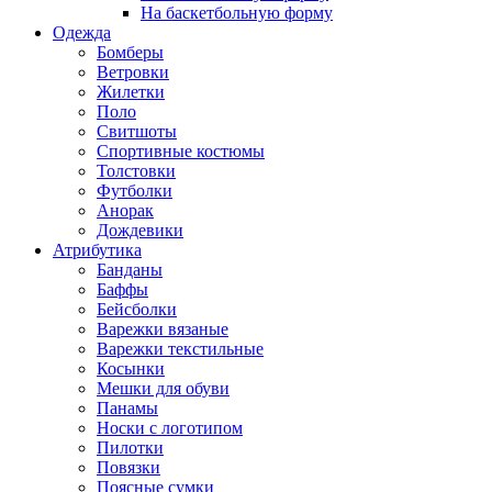
На баскетбольную форму
Одежда
Бомберы
Ветровки
Жилетки
Поло
Свитшоты
Спортивные костюмы
Толстовки
Футболки
Анорак
Дождевики
Атрибутика
Банданы
Баффы
Бейсболки
Варежки вязаные
Варежки текстильные
Косынки
Мешки для обуви
Панамы
Носки с логотипом
Пилотки
Повязки
Поясные сумки