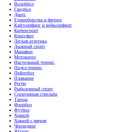
Волейбол
Гандбол
Дартс
Единоборства и фитнес
Кайтсерфинг и вейксерфинг
Киберспорт
Кроссфит
Легкая атлетика
Лыжный спорт
Марафон
Мотокросс
Настольный теннис
Падел-теннис
Пейнтбол
Плавание
Регби
Рыболовный спорт
Спортивная стрельба
Танцы
Флорбол
Футбол
Хоккей
Хоккей с мячом
Черлидинг
Яхтинг