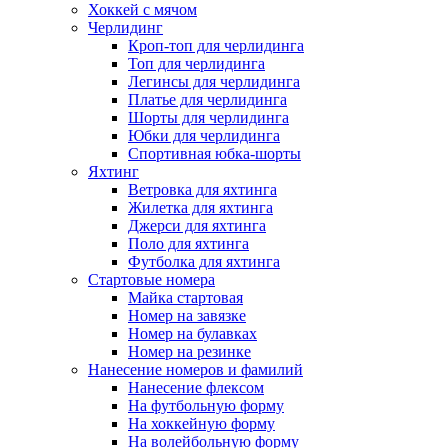
Хоккей с мячом
Черлидинг
Кроп-топ для черлидинга
Топ для черлидинга
Легинсы для черлидинга
Платье для черлидинга
Шорты для черлидинга
Юбки для черлидинга
Спортивная юбка-шорты
Яхтинг
Ветровка для яхтинга
Жилетка для яхтинга
Джерси для яхтинга
Поло для яхтинга
Футболка для яхтинга
Стартовые номера
Майка стартовая
Номер на завязке
Номер на булавках
Номер на резинке
Нанесение номеров и фамилий
Нанесение флексом
На футбольную форму
На хоккейную форму
На волейбольную форму