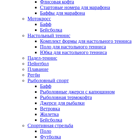
Флисовая кофта
Стартовые номера для марафона
Баффы для марафона
Мотокросс
Бафф
Бейсболка
Настольный теннис
Комплект формы для настольного тенниса
Поло для настольного тенниса
Юбка для настольного тенниса
Падел-теннис
Пейнтбол
Плавание
Регби
Рыболовный спорт
Бафф
Рыболовные джерси с капюшоном
Рыболовная термокофта
Джерси для рыбалки
Ветровка
Жилетка
Бейсболка
Спортивная стрельба
Поло
Футболка