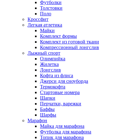
Футболки
Толстовки
Поло
Кроссфит
Легкая атлетика
Майки
Комплект формы
Комплект из готовой ткани
Компрессионный лонгслив
Лыжный спорт
Олимпийка
Жилетка
Лонгслив
Кофта из флиса
Джерси для сноуборда
Термокофта
Стартовые номера
Шапки
Перчатки, варежки
Баффы
Шарфы
Марафон
Майка для марафона
Футболка для марафона
Топик для марафона