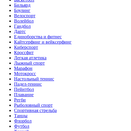
Бильярд
Боулинг
Велоспорт
Волейбол
Гандбол
Дартс
Единоборства и фитнес
Кайтсерфинг и вейксерфинг
Киберспорт
Кроссфит
Легкая атлетика
Лыжный спорт
Марафон
Мотокросс
Настольный теннис
Падел-теннис
Пейнтбол
Плавание
Регби
Рыболовный спорт
Спортивная стрельба
Танцы
Флорбол
Футбол