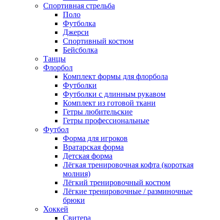
Спортивная стрельба
Поло
Футболка
Джерси
Спортивный костюм
Бейсболка
Танцы
Флорбол
Комплект формы для флорбола
Футболки
Футболки с длинным рукавом
Комплект из готовой ткани
Гетры любительские
Гетры профессиональные
Футбол
Форма для игроков
Вратарская форма
Детская форма
Лёгкая тренировочная кофта (короткая
молния)
Лёгкий тренировочный костюм
Лёгкие тренировочные / разминочные
брюки
Хоккей
Свитера