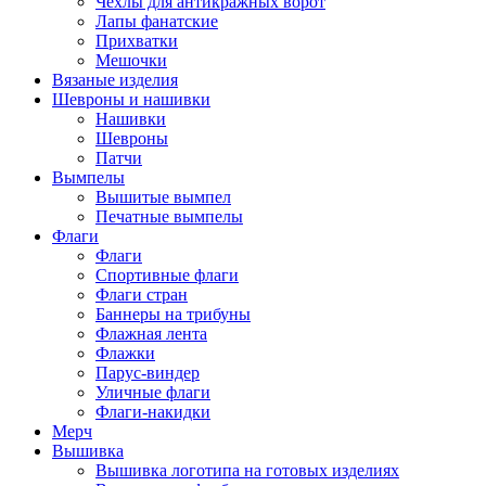
Чехлы для антикражных ворот
Лапы фанатские
Прихватки
Мешочки
Вязаные изделия
Шевроны и нашивки
Нашивки
Шевроны
Патчи
Вымпелы
Вышитые вымпел
Печатные вымпелы
Флаги
Флаги
Спортивные флаги
Флаги стран
Баннеры на трибуны
Флажная лента
Флажки
Парус-виндер
Уличные флаги
Флаги-накидки
Мерч
Вышивка
Вышивка логотипа на готовых изделиях