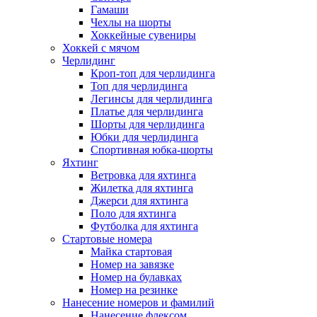
Гамаши
Чехлы на шорты
Хоккейные сувениры
Хоккей с мячом
Черлидинг
Кроп-топ для черлидинга
Топ для черлидинга
Легинсы для черлидинга
Платье для черлидинга
Шорты для черлидинга
Юбки для черлидинга
Спортивная юбка-шорты
Яхтинг
Ветровка для яхтинга
Жилетка для яхтинга
Джерси для яхтинга
Поло для яхтинга
Футболка для яхтинга
Стартовые номера
Майка стартовая
Номер на завязке
Номер на булавках
Номер на резинке
Нанесение номеров и фамилий
Нанесение флексом