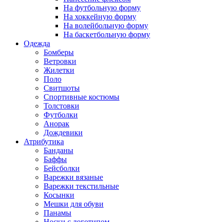
На футбольную форму
На хоккейную форму
На волейбольную форму
На баскетбольную форму
Одежда
Бомберы
Ветровки
Жилетки
Поло
Свитшоты
Спортивные костюмы
Толстовки
Футболки
Анорак
Дождевики
Атрибутика
Банданы
Баффы
Бейсболки
Варежки вязаные
Варежки текстильные
Косынки
Мешки для обуви
Панамы
Носки с логотипом