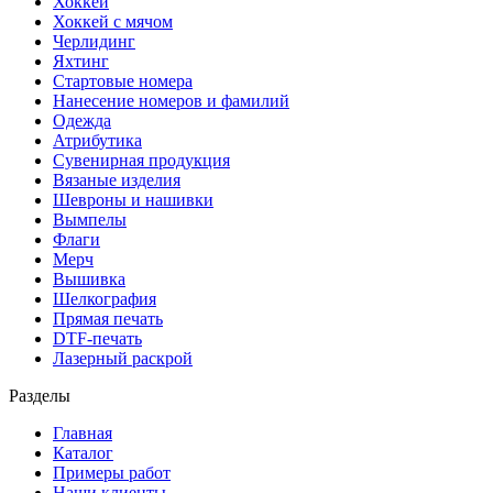
Хоккей
Хоккей с мячом
Черлидинг
Яхтинг
Стартовые номера
Нанесение номеров и фамилий
Одежда
Атрибутика
Сувенирная продукция
Вязаные изделия
Шевроны и нашивки
Вымпелы
Флаги
Мерч
Вышивка
Шелкография
Прямая печать
DTF-печать
Лазерный раскрой
Разделы
Главная
Каталог
Примеры работ
Наши клиенты