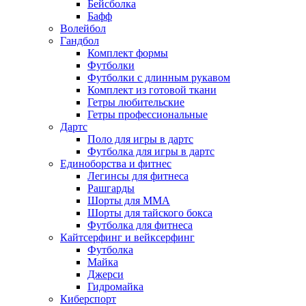
Бейсболка
Бафф
Волейбол
Гандбол
Комплект формы
Футболки
Футболки с длинным рукавом
Комплект из готовой ткани
Гетры любительские
Гетры профессиональные
Дартс
Поло для игры в дартс
Футболка для игры в дартс
Единоборства и фитнес
Легинсы для фитнеса
Рашгарды
Шорты для MMA
Шорты для тайского бокса
Футболка для фитнеса
Кайтсерфинг и вейксерфинг
Футболка
Майка
Джерси
Гидромайка
Киберспорт