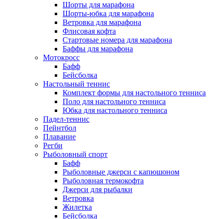
Шорты для марафона
Шорты-юбка для марафона
Ветровка для марафона
Флисовая кофта
Стартовые номера для марафона
Баффы для марафона
Мотокросс
Бафф
Бейсболка
Настольный теннис
Комплект формы для настольного тенниса
Поло для настольного тенниса
Юбка для настольного тенниса
Падел-теннис
Пейнтбол
Плавание
Регби
Рыболовный спорт
Бафф
Рыболовные джерси с капюшоном
Рыболовная термокофта
Джерси для рыбалки
Ветровка
Жилетка
Бейсболка