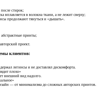
после стирок;
ска вплавляется в волокна ткани, а не лежит сверху;
инсы продолжают тянуться и «дышать».
и абстрактные принты;
авторский проект.
емы клиентов:
держал легинсы и не доставлял дискомфорта.
лядит плохо»
ет внешний вид надолго.
кальное»
изайн — от минимализма до сложных авторских принтов.