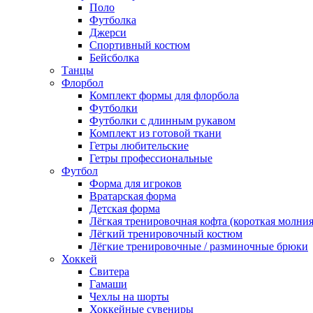
Поло
Футболка
Джерси
Спортивный костюм
Бейсболка
Танцы
Флорбол
Комплект формы для флорбола
Футболки
Футболки с длинным рукавом
Комплект из готовой ткани
Гетры любительские
Гетры профессиональные
Футбол
Форма для игроков
Вратарская форма
Детская форма
Лёгкая тренировочная кофта (короткая молния
Лёгкий тренировочный костюм
Лёгкие тренировочные / разминочные брюки
Хоккей
Свитера
Гамаши
Чехлы на шорты
Хоккейные сувениры