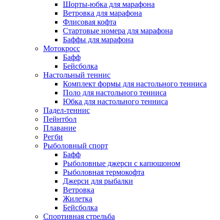
Шорты-юбка для марафона
Ветровка для марафона
Флисовая кофта
Стартовые номера для марафона
Баффы для марафона
Мотокросс
Бафф
Бейсболка
Настольный теннис
Комплект формы для настольного тенниса
Поло для настольного тенниса
Юбка для настольного тенниса
Падел-теннис
Пейнтбол
Плавание
Регби
Рыболовный спорт
Бафф
Рыболовные джерси с капюшоном
Рыболовная термокофта
Джерси для рыбалки
Ветровка
Жилетка
Бейсболка
Спортивная стрельба