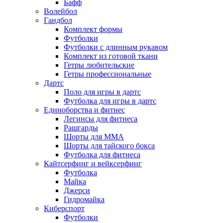
Бафф
Волейбол
Гандбол
Комплект формы
Футболки
Футболки с длинным рукавом
Комплект из готовой ткани
Гетры любительские
Гетры профессиональные
Дартс
Поло для игры в дартс
Футболка для игры в дартс
Единоборства и фитнес
Легинсы для фитнеса
Рашгарды
Шорты для MMA
Шорты для тайского бокса
Футболка для фитнеса
Кайтсерфинг и вейксерфинг
Футболка
Майка
Джерси
Гидромайка
Киберспорт
Футболки