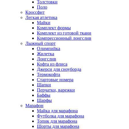
Толстовки
Поло
Кроссфит
Легкая атлетика
Майки
Комплект формы
Комплект из готовой ткани
Компрессионный лонгслив
Лыжный спорт
Олимпийка
Жилетка
Лонгслив
Кофта из флиса
Джерси для сноуборда
Термокофта
Стартовые номера
Шапки
Перчатки, варежки
Баффы
Шарфы
Марафон
Майка для марафона
Футболка для марафона
Топик для марафона
Шорты для марафона