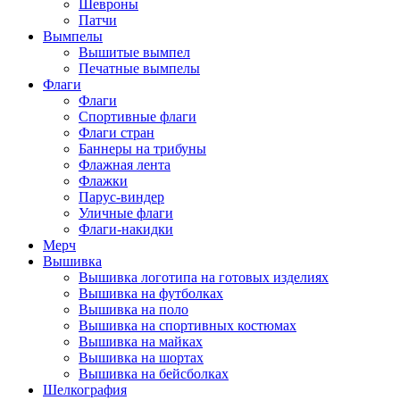
Шевроны
Патчи
Вымпелы
Вышитые вымпел
Печатные вымпелы
Флаги
Флаги
Спортивные флаги
Флаги стран
Баннеры на трибуны
Флажная лента
Флажки
Парус-виндер
Уличные флаги
Флаги-накидки
Мерч
Вышивка
Вышивка логотипа на готовых изделиях
Вышивка на футболках
Вышивка на поло
Вышивка на спортивных костюмах
Вышивка на майках
Вышивка на шортах
Вышивка на бейсболках
Шелкография