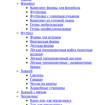
Флорбол
Комплект формы для флорбола
Футболки
Футболки с длинным рукавом
Комплект из готовой ткани
Гетры любительские
Гетры профессиональные
Футбол
Форма для игроков
Вратарская форма
Детская форма
Лёгкая тренировочная кофта (короткая
молния)
Лёгкий тренировочный костюм
Лёгкие тренировочные / разминочные
брюки
Хоккей
Свитера
Гамаши
Чехлы на шорты
Хоккейные сувениры
Хоккей с мячом
Черлидинг
Кроп-топ для черлидинга
Топ для черлидинга