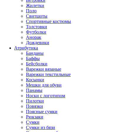
Ветровки
Жилетки
Поло
Свитшоты
Спортивные костюмы
Толстовки
Футболки
Анорак
Дождевики
Атрибутика
Банданы
Баффы
Бейсболки
Варежки вязаные
Варежки текстильные
Косынки
Мешки для обуви
Панамы
Носки с логотипом
Пилотки
Повязки
Поясные сумки
Рюкзаки
Сумки
Сумки из бязи