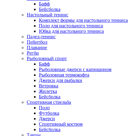
Бафф
Бейсболка
Настольный теннис
Комплект формы для настольного тенниса
Поло для настольного тенниса
Юбка для настольного тенниса
Падел-теннис
Пейнтбол
Плавание
Регби
Рыболовный спорт
Бафф
Рыболовные джерси с капюшоном
Рыболовная термокофта
Джерси для рыбалки
Ветровка
Жилетка
Бейсболка
Спортивная стрельба
Поло
Футболка
Джерси
Спортивный костюм
Бейсболка
Танцы