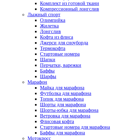
Комплект из готовой ткани
Компрессионный лонгслив
Лыжный спорт
Олимпийка
Жилетка
Лонгслив
Кофта из флиса
Джерси для сноуборда
Термокофта
Стартовые номера
Шапки
Перчатки, варежки
Баффы
Шарфы
Марафон
Майка для марафона
Футболка для марафона
Топик для марафона
Шорты для марафона
Шорты-юбка для марафона
Ветровка для марафона
Флисовая кофта
Стартовые номера для марафона
Баффы для марафона
Мотокросс