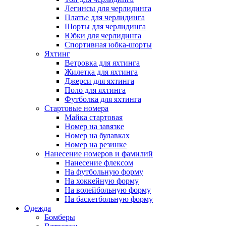
Легинсы для черлидинга
Платье для черлидинга
Шорты для черлидинга
Юбки для черлидинга
Спортивная юбка-шорты
Яхтинг
Ветровка для яхтинга
Жилетка для яхтинга
Джерси для яхтинга
Поло для яхтинга
Футболка для яхтинга
Стартовые номера
Майка стартовая
Номер на завязке
Номер на булавках
Номер на резинке
Нанесение номеров и фамилий
Нанесение флексом
На футбольную форму
На хоккейную форму
На волейбольную форму
На баскетбольную форму
Одежда
Бомберы