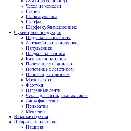
Сумки из спанбонда
Чехол на чемодан
Шапки
Шапки-ушанки
Шарфы
Шарфы сублимационные
Сувенирная продукция
Подушки с логотипом
Автомобильные подушки
Напульсники
Пледы с логотипом
Календари на ткани
Полотенце с надписью
Полотенце с логотипом
Полотенце с принтом
Маски для сна
Фартуки
Наградные ленты
Чехлы для антикражных ворот
Лапы фанатские
Прихватки
Мешочки
Вязаные изделия
Шевроны и нашивки
Нашивки