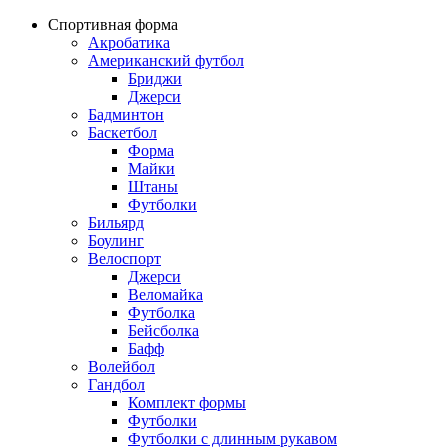
Спортивная форма
Акробатика
Американский футбол
Бриджи
Джерси
Бадминтон
Баскетбол
Форма
Майки
Штаны
Футболки
Бильярд
Боулинг
Велоспорт
Джерси
Веломайка
Футболка
Бейсболка
Бафф
Волейбол
Гандбол
Комплект формы
Футболки
Футболки с длинным рукавом