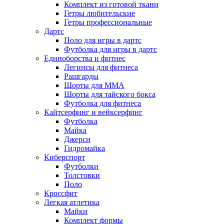
Комплект из готовой ткани
Гетры любительские
Гетры профессиональные
Дартс
Поло для игры в дартс
Футболка для игры в дартс
Единоборства и фитнес
Легинсы для фитнеса
Рашгарды
Шорты для MMA
Шорты для тайского бокса
Футболка для фитнеса
Кайтсерфинг и вейксерфинг
Футболка
Майка
Джерси
Гидромайка
Киберспорт
Футболки
Толстовки
Поло
Кроссфит
Легкая атлетика
Майки
Комплект формы