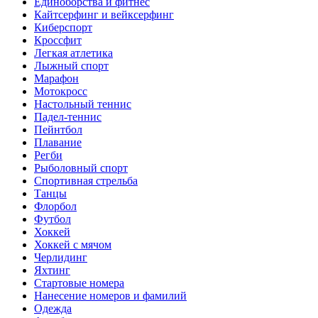
Единоборства и фитнес
Кайтсерфинг и вейксерфинг
Киберспорт
Кроссфит
Легкая атлетика
Лыжный спорт
Марафон
Мотокросс
Настольный теннис
Падел-теннис
Пейнтбол
Плавание
Регби
Рыболовный спорт
Спортивная стрельба
Танцы
Флорбол
Футбол
Хоккей
Хоккей с мячом
Черлидинг
Яхтинг
Стартовые номера
Нанесение номеров и фамилий
Одежда