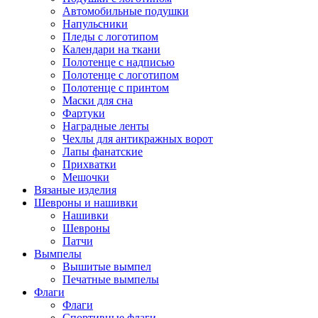
Автомобильные подушки
Напульсники
Пледы с логотипом
Календари на ткани
Полотенце с надписью
Полотенце с логотипом
Полотенце с принтом
Маски для сна
Фартуки
Наградные ленты
Чехлы для антикражных ворот
Лапы фанатские
Прихватки
Мешочки
Вязаные изделия
Шевроны и нашивки
Нашивки
Шевроны
Патчи
Вымпелы
Вышитые вымпел
Печатные вымпелы
Флаги
Флаги
Спортивные флаги