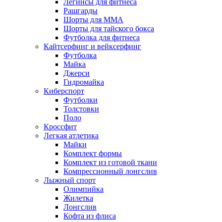
Легинсы для фитнеса
Рашгарды
Шорты для MMA
Шорты для тайского бокса
Футболка для фитнеса
Кайтсерфинг и вейксерфинг
Футболка
Майка
Джерси
Гидромайка
Киберспорт
Футболки
Толстовки
Поло
Кроссфит
Легкая атлетика
Майки
Комплект формы
Комплект из готовой ткани
Компрессионный лонгслив
Лыжный спорт
Олимпийка
Жилетка
Лонгслив
Кофта из флиса