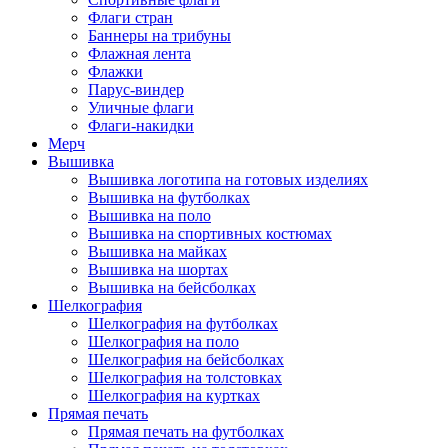
Флаги стран
Баннеры на трибуны
Флажная лента
Флажки
Парус-виндер
Уличные флаги
Флаги-накидки
Мерч
Вышивка
Вышивка логотипа на готовых изделиях
Вышивка на футболках
Вышивка на поло
Вышивка на спортивных костюмах
Вышивка на майках
Вышивка на шортах
Вышивка на бейсболках
Шелкография
Шелкография на футболках
Шелкография на поло
Шелкография на бейсболках
Шелкография на толстовках
Шелкография на куртках
Прямая печать
Прямая печать на футболках