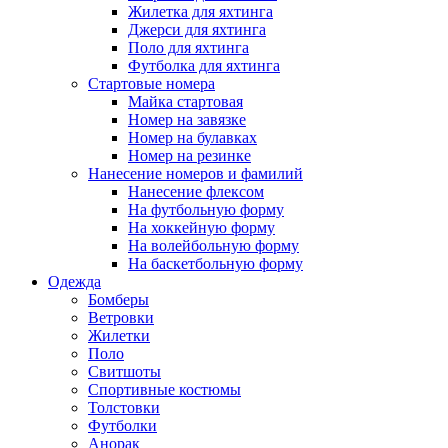
Жилетка для яхтинга
Джерси для яхтинга
Поло для яхтинга
Футболка для яхтинга
Стартовые номера
Майка стартовая
Номер на завязке
Номер на булавках
Номер на резинке
Нанесение номеров и фамилий
Нанесение флексом
На футбольную форму
На хоккейную форму
На волейбольную форму
На баскетбольную форму
Одежда
Бомберы
Ветровки
Жилетки
Поло
Свитшоты
Спортивные костюмы
Толстовки
Футболки
Анорак