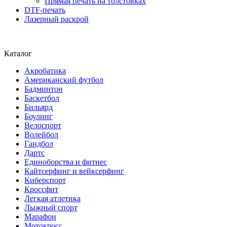
Прямая печать на толстовках
DTF-печать
Лазерный раскрой
Каталог
Акробатика
Американский футбол
Бадминтон
Баскетбол
Бильярд
Боулинг
Велоспорт
Волейбол
Гандбол
Дартс
Единоборства и фитнес
Кайтсерфинг и вейксерфинг
Киберспорт
Кроссфит
Легкая атлетика
Лыжный спорт
Марафон
Мотокросс