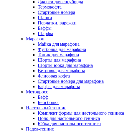
Джерси для сноуборда
Термокофта
Стартовые номера
Шапки
Перчатки, варежки
Баффы
Шарфы
Марафон
Майка для марафона
Футболка для марафона
Топик для марафона
Шорты для марафона
Шорты-юбка для марафона
Ветровка для марафона
Флисовая кофта
Стартовые номера для марафона
Баффы для марафона
Мотокросс
Бафф
Бейсболка
Настольный теннис
Комплект формы для настольного тенниса
Поло для настольного тенниса
Юбка для настольного тенниса
Падел-теннис