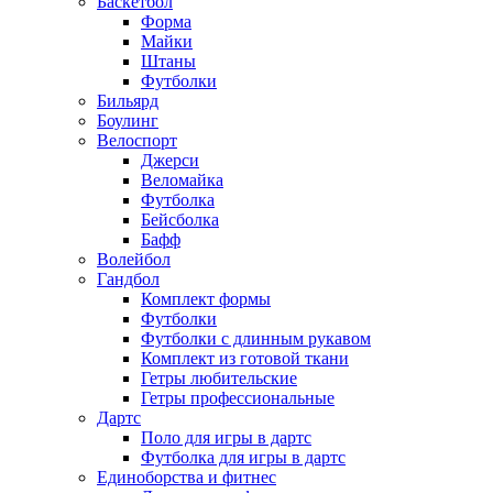
Баскетбол
Форма
Майки
Штаны
Футболки
Бильярд
Боулинг
Велоспорт
Джерси
Веломайка
Футболка
Бейсболка
Бафф
Волейбол
Гандбол
Комплект формы
Футболки
Футболки с длинным рукавом
Комплект из готовой ткани
Гетры любительские
Гетры профессиональные
Дартс
Поло для игры в дартс
Футболка для игры в дартс
Единоборства и фитнес