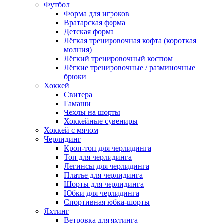
Футбол
Форма для игроков
Вратарская форма
Детская форма
Лёгкая тренировочная кофта (короткая
молния)
Лёгкий тренировочный костюм
Лёгкие тренировочные / разминочные
брюки
Хоккей
Свитера
Гамаши
Чехлы на шорты
Хоккейные сувениры
Хоккей с мячом
Черлидинг
Кроп-топ для черлидинга
Топ для черлидинга
Легинсы для черлидинга
Платье для черлидинга
Шорты для черлидинга
Юбки для черлидинга
Спортивная юбка-шорты
Яхтинг
Ветровка для яхтинга