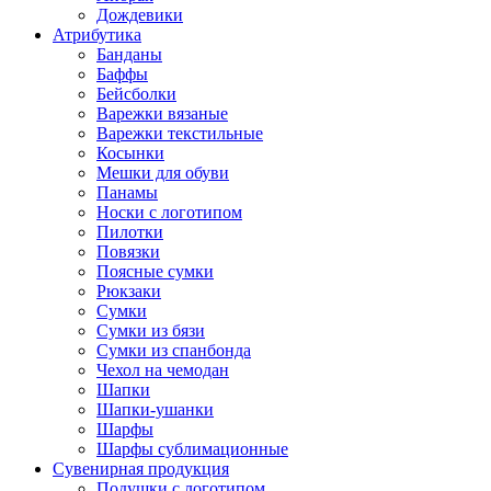
Дождевики
Атрибутика
Банданы
Баффы
Бейсболки
Варежки вязаные
Варежки текстильные
Косынки
Мешки для обуви
Панамы
Носки с логотипом
Пилотки
Повязки
Поясные сумки
Рюкзаки
Сумки
Сумки из бязи
Сумки из спанбонда
Чехол на чемодан
Шапки
Шапки-ушанки
Шарфы
Шарфы сублимационные
Сувенирная продукция
Подушки с логотипом