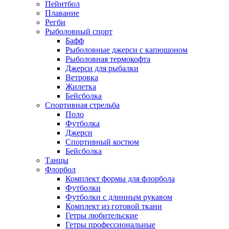
Пейнтбол
Плавание
Регби
Рыболовный спорт
Бафф
Рыболовные джерси с капюшоном
Рыболовная термокофта
Джерси для рыбалки
Ветровка
Жилетка
Бейсболка
Спортивная стрельба
Поло
Футболка
Джерси
Спортивный костюм
Бейсболка
Танцы
Флорбол
Комплект формы для флорбола
Футболки
Футболки с длинным рукавом
Комплект из готовой ткани
Гетры любительские
Гетры профессиональные