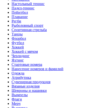
Настольный теннис
Падел-теннис
Пейнтбол
Плавание
Регби
Рыболовный спорт
Спортивная стрельба
Танцы
Флорбол
Футбол
Хоккей
Хоккей с мячом
Черлидинг
Яхтинг
Стартовые номера
Нанесение номеров и фамилий
Одежда
Атрибутика
Сувенирная продукция
Вязаные изделия
Шевроны и нашивки
Вымпелы
Флаги
Мерч
Вышивка