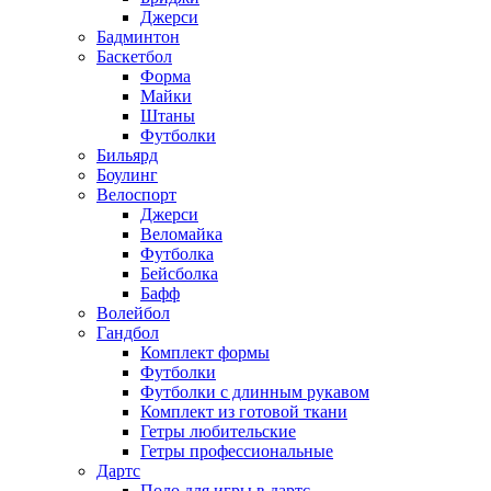
Джерси
Бадминтон
Баскетбол
Форма
Майки
Штаны
Футболки
Бильярд
Боулинг
Велоспорт
Джерси
Веломайка
Футболка
Бейсболка
Бафф
Волейбол
Гандбол
Комплект формы
Футболки
Футболки с длинным рукавом
Комплект из готовой ткани
Гетры любительские
Гетры профессиональные
Дартс
Поло для игры в дартс