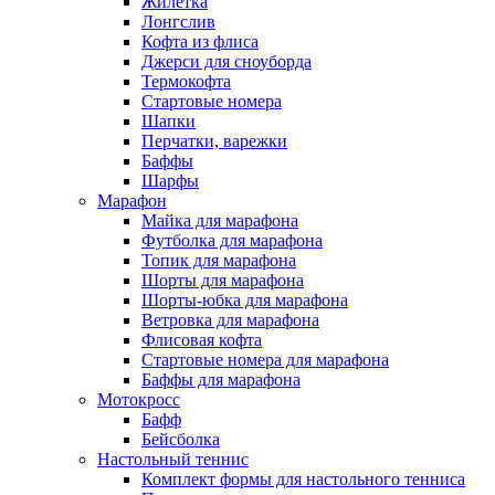
Жилетка
Лонгслив
Кофта из флиса
Джерси для сноуборда
Термокофта
Стартовые номера
Шапки
Перчатки, варежки
Баффы
Шарфы
Марафон
Майка для марафона
Футболка для марафона
Топик для марафона
Шорты для марафона
Шорты-юбка для марафона
Ветровка для марафона
Флисовая кофта
Стартовые номера для марафона
Баффы для марафона
Мотокросс
Бафф
Бейсболка
Настольный теннис
Комплект формы для настольного тенниса