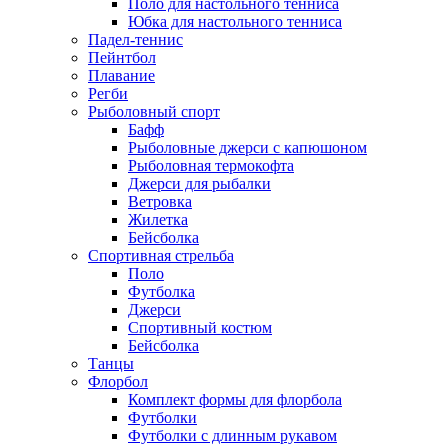
Поло для настольного тенниса
Юбка для настольного тенниса
Падел-теннис
Пейнтбол
Плавание
Регби
Рыболовный спорт
Бафф
Рыболовные джерси с капюшоном
Рыболовная термокофта
Джерси для рыбалки
Ветровка
Жилетка
Бейсболка
Спортивная стрельба
Поло
Футболка
Джерси
Спортивный костюм
Бейсболка
Танцы
Флорбол
Комплект формы для флорбола
Футболки
Футболки с длинным рукавом