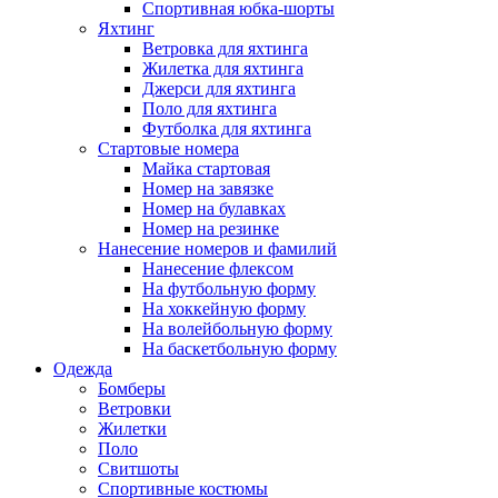
Спортивная юбка-шорты
Яхтинг
Ветровка для яхтинга
Жилетка для яхтинга
Джерси для яхтинга
Поло для яхтинга
Футболка для яхтинга
Стартовые номера
Майка стартовая
Номер на завязке
Номер на булавках
Номер на резинке
Нанесение номеров и фамилий
Нанесение флексом
На футбольную форму
На хоккейную форму
На волейбольную форму
На баскетбольную форму
Одежда
Бомберы
Ветровки
Жилетки
Поло
Свитшоты
Спортивные костюмы