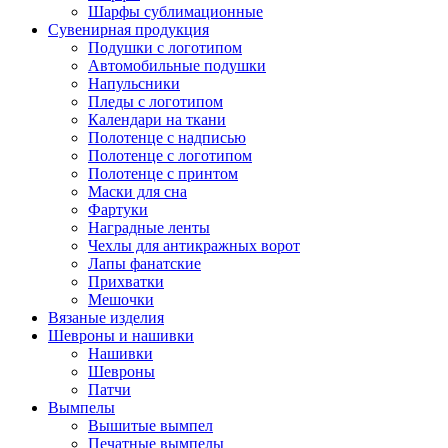
Шарфы сублимационные
Сувенирная продукция
Подушки с логотипом
Автомобильные подушки
Напульсники
Пледы с логотипом
Календари на ткани
Полотенце с надписью
Полотенце с логотипом
Полотенце с принтом
Маски для сна
Фартуки
Наградные ленты
Чехлы для антикражных ворот
Лапы фанатские
Прихватки
Мешочки
Вязаные изделия
Шевроны и нашивки
Нашивки
Шевроны
Патчи
Вымпелы
Вышитые вымпел
Печатные вымпелы