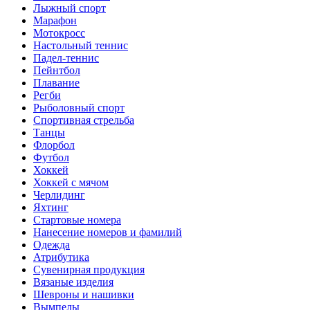
Лыжный спорт
Марафон
Мотокросс
Настольный теннис
Падел-теннис
Пейнтбол
Плавание
Регби
Рыболовный спорт
Спортивная стрельба
Танцы
Флорбол
Футбол
Хоккей
Хоккей с мячом
Черлидинг
Яхтинг
Стартовые номера
Нанесение номеров и фамилий
Одежда
Атрибутика
Сувенирная продукция
Вязаные изделия
Шевроны и нашивки
Вымпелы