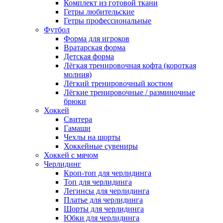
Комплект из готовой ткани
Гетры любительские
Гетры профессиональные
Футбол
Форма для игроков
Вратарская форма
Детская форма
Лёгкая тренировочная кофта (короткая
молния)
Лёгкий тренировочный костюм
Лёгкие тренировочные / разминочные
брюки
Хоккей
Свитера
Гамаши
Чехлы на шорты
Хоккейные сувениры
Хоккей с мячом
Черлидинг
Кроп-топ для черлидинга
Топ для черлидинга
Легинсы для черлидинга
Платье для черлидинга
Шорты для черлидинга
Юбки для черлидинга