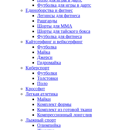
Футболка для игры в дартс
Единоборства и фитнес
Легинсы для фитнеса
Рашгарды
Шорты для MMA
Шорты для тайского бокса
Футболка для фитнеса
Кайтсерфинг и вейксерфинг
Футболка
Майка
Джерси
Гидромайка
Киберспорт
Футболки
Толстовки
Поло
Кроссфит
Легкая атлетика
Майки
Комплект формы
Комплект из готовой ткани
Компрессионный лонгслив
Лыжный спорт
Олимпийка