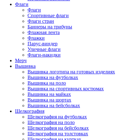
Флаги
Флаги
Спортивные флаги
Флаги стран
Баннеры на трибуны
Флажная лента
Флажки
Парус-виндер
Уличные флаги
Флаги-накидки
Мерч
Вышивка
Вышивка логотипа на готовых изделиях
Вышивка на футболках
Вышивка на поло
Вышивка на спортивных костюмах
Вышивка на майках
Вышивка на шортах
Вышивка на бейсболках
Шелкография
Шелкография на футболках
Шелкография на поло
Шелкография на бейсболках
Шелкография на толстовках
Шелкография на куртках