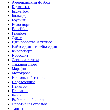
Американский футбол
Бадминтон
Баскетбол
Бильярд
Боулинг
Велоспорт
Волейбол
Гандбол
Дартс
Единоборства и фитнес
Кайтсерфинг и вейксерфинг
Киберспорт
Кроссфит
Легкая атлетика
Лыжный спорт
Марафон
Мотокросс
Настольный теннис
Падел-теннис
Пейнтбол
Плавание
Регби
Рыболовный спорт
Спортивная стрельба
Танцы