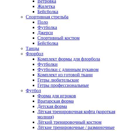
Ветровка
Жилетка
Бейсболка
Спортивная стрельба
Поло
Футболка
Джерси
Спортивный костюм
Бейсболка
Танцы
Флорбол
Комплект формы для флорбола
Футболки
Футболки с длинным рукавом
Комплект из готовой ткани
Гетры любительские
Гетры профессиональные
Футбол
Форма для игроков
Вратарская форма
Детская форма
Лёгкая тренировочная кофта (короткая
молния)
Лёгкий тренировочный костюм
Лёгкие тренировочные / разминочные