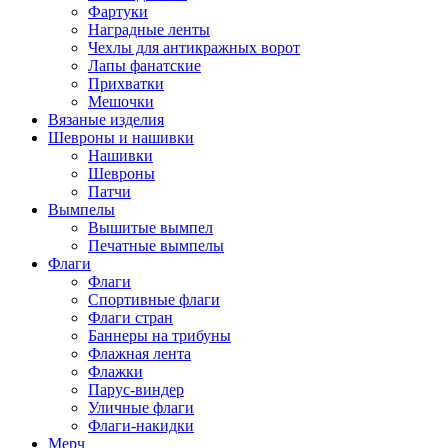
Фартуки
Наградные ленты
Чехлы для антикражных ворот
Лапы фанатские
Прихватки
Мешочки
Вязаные изделия
Шевроны и нашивки
Нашивки
Шевроны
Патчи
Вымпелы
Вышитые вымпел
Печатные вымпелы
Флаги
Флаги
Спортивные флаги
Флаги стран
Баннеры на трибуны
Флажная лента
Флажки
Парус-виндер
Уличные флаги
Флаги-накидки
Мерч