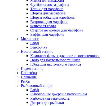
Майка для марафона
Футболка для марафона
Топик для марафона
Шорты для марафона
Шорты-юбка для марафона
Ветровка для марафона
Флисовая кофта
Стартовые номера для марафона
Баффы для марафона
Мотокросс
Бафф
Бейсболка
Настольный теннис
Комплект формы для настольного тенниса
Поло для настольного тенниса
Юбка для настольного тенниса
Падел-теннис
Пейнтбол
Плавание
Регби
Рыболовный спорт
Бафф
Рыболовные джерси с капюшоном
Рыболовная термокофта
Джерси для рыбалки