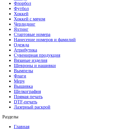
Флорбол
Футбол
Хоккей
Хоккей с мячом
Черлидинг
Яхтинг
Стартовые номера
Нанесение номеров и фамилий
Одежда
Атрибутика
Сувенирная продукция
Вязаные изделия
Шевроны и нашивки
Вымпелы
Флаги
Мерч
Вышивка
Шелкография
Прямая печать
DTF-печать
Лазерный раскрой
Разделы
Главная