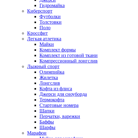
Гидромайка
Киберспорт
Футболки
Толстовки
Поло
Кроссфит
Легкая атлетика
Майки
Комплект формы
Комплект из готовой ткани
Компрессионный лонгслив
Лыжный спорт
Олимпийка
Жилетка
Лонгслив
Кофта из флиса
Джерси для сноуборда
Термокофта
Стартовые номера
Шапки
Перчатки, варежки
Баффы
Шарфы
Марафон