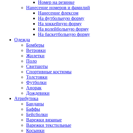
Номер на резинке
Нанесение номеров и фамилий
Нанесение флексом
На футбольную форму
На хоккейную форму
На волейбольную форму
На баскетбольную форму
Одежда
Бомберы
Ветровки
Жилетки
Поло
Свитшоты
Спортивные костюмы
Толстовки
Футболки
Анорак
Дождевики
Атрибутика
Банданы
Баффы
Бейсболки
Варежки вязаные
Варежки текстильные
Косынки