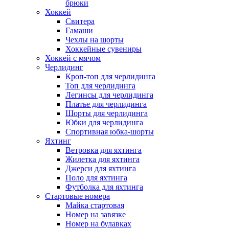
брюки
Хоккей
Свитера
Гамаши
Чехлы на шорты
Хоккейные сувениры
Хоккей с мячом
Черлидинг
Кроп-топ для черлидинга
Топ для черлидинга
Легинсы для черлидинга
Платье для черлидинга
Шорты для черлидинга
Юбки для черлидинга
Спортивная юбка-шорты
Яхтинг
Ветровка для яхтинга
Жилетка для яхтинга
Джерси для яхтинга
Поло для яхтинга
Футболка для яхтинга
Стартовые номера
Майка стартовая
Номер на завязке
Номер на булавках