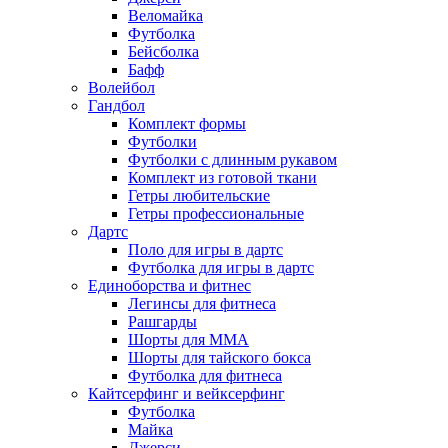
Веломайка
Футболка
Бейсболка
Бафф
Волейбол
Гандбол
Комплект формы
Футболки
Футболки с длинным рукавом
Комплект из готовой ткани
Гетры любительские
Гетры профессиональные
Дартс
Поло для игры в дартс
Футболка для игры в дартс
Единоборства и фитнес
Легинсы для фитнеса
Рашгарды
Шорты для MMA
Шорты для тайского бокса
Футболка для фитнеса
Кайтсерфинг и вейксерфинг
Футболка
Майка
Джерси