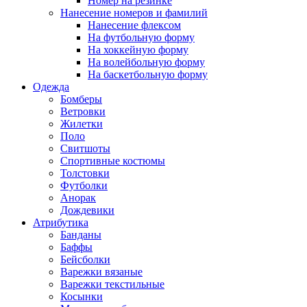
Номер на резинке
Нанесение номеров и фамилий
Нанесение флексом
На футбольную форму
На хоккейную форму
На волейбольную форму
На баскетбольную форму
Одежда
Бомберы
Ветровки
Жилетки
Поло
Свитшоты
Спортивные костюмы
Толстовки
Футболки
Анорак
Дождевики
Атрибутика
Банданы
Баффы
Бейсболки
Варежки вязаные
Варежки текстильные
Косынки