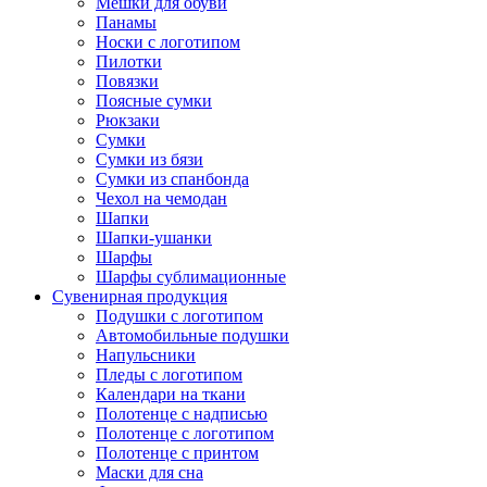
Мешки для обуви
Панамы
Носки с логотипом
Пилотки
Повязки
Поясные сумки
Рюкзаки
Сумки
Сумки из бязи
Сумки из спанбонда
Чехол на чемодан
Шапки
Шапки-ушанки
Шарфы
Шарфы сублимационные
Сувенирная продукция
Подушки с логотипом
Автомобильные подушки
Напульсники
Пледы с логотипом
Календари на ткани
Полотенце с надписью
Полотенце с логотипом
Полотенце с принтом
Маски для сна