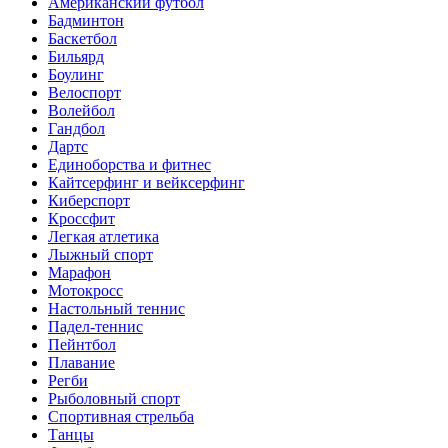
Американский футбол
Бадминтон
Баскетбол
Бильярд
Боулинг
Велоспорт
Волейбол
Гандбол
Дартс
Единоборства и фитнес
Кайтсерфинг и вейксерфинг
Киберспорт
Кроссфит
Легкая атлетика
Лыжный спорт
Марафон
Мотокросс
Настольный теннис
Падел-теннис
Пейнтбол
Плавание
Регби
Рыболовный спорт
Спортивная стрельба
Танцы