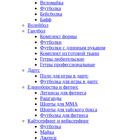
Веломайка
Футболка
Бейсболка
Бафф
Волейбол
Гандбол
Комплект формы
Футболки
Футболки с длинным рукавом
Комплект из готовой ткани
Гетры любительские
Гетры профессиональные
Дартс
Поло для игры в дартс
Футболка для игры в дартс
Единоборства и фитнес
Легинсы для фитнеса
Рашгарды
Шорты для MMA
Шорты для тайского бокса
Футболка для фитнеса
Кайтсерфинг и вейксерфинг
Футболка
Майка
Джерси