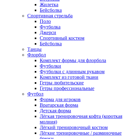
Жилетка
Бейсболка
Спортивная стрельба
Поло
Футболка
Джерси
Спортивный костюм
Бейсболка
Танцы
Флорбол
Комплект формы для флорбола
Футболки
Футболки с длинным рукавом
Комплект из готовой ткани
Гетры любительские
Гетры профессиональные
Футбол
Форма для игроков
Вратарская форма
Детская форма
Лёгкая тренировочная кофта (короткая
молния)
Лёгкий тренировочный костюм
Лёгкие тренировочные / разминочные
брюки