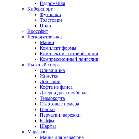
Гидромайка
Киберспорт
Футболки
Толстовки
Поло
Кроссфит
Легкая атлетика
Майки
Комплект формы
Комплект из готовой ткани
Компрессионный лонгслив
Лыжный спорт
Олимпийка
Жилетка
Лонгслив
Кофта из флиса
Джерси для сноуборда
Термокофта
Стартовые номера
Шапки
Перчатки, варежки
Баффы
Шарфы
Марафон
Майка для марафона