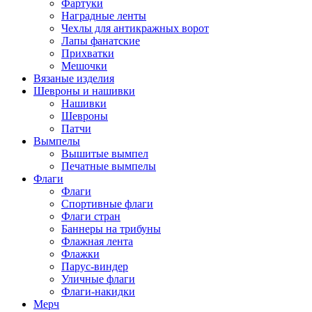
Фартуки
Наградные ленты
Чехлы для антикражных ворот
Лапы фанатские
Прихватки
Мешочки
Вязаные изделия
Шевроны и нашивки
Нашивки
Шевроны
Патчи
Вымпелы
Вышитые вымпел
Печатные вымпелы
Флаги
Флаги
Спортивные флаги
Флаги стран
Баннеры на трибуны
Флажная лента
Флажки
Парус-виндер
Уличные флаги
Флаги-накидки
Мерч