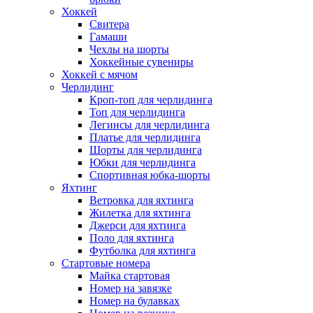
Хоккей
Свитера
Гамаши
Чехлы на шорты
Хоккейные сувениры
Хоккей с мячом
Черлидинг
Кроп-топ для черлидинга
Топ для черлидинга
Легинсы для черлидинга
Платье для черлидинга
Шорты для черлидинга
Юбки для черлидинга
Спортивная юбка-шорты
Яхтинг
Ветровка для яхтинга
Жилетка для яхтинга
Джерси для яхтинга
Поло для яхтинга
Футболка для яхтинга
Стартовые номера
Майка стартовая
Номер на завязке
Номер на булавках