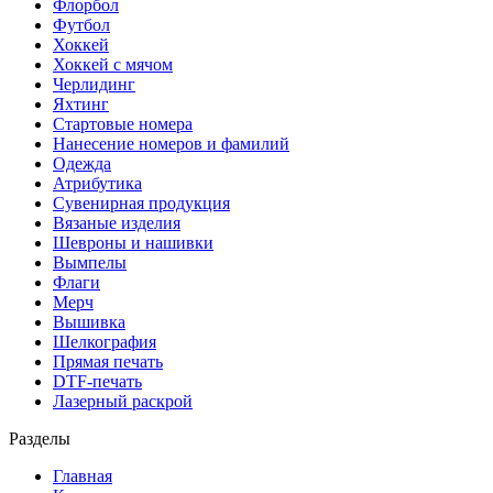
Флорбол
Футбол
Хоккей
Хоккей с мячом
Черлидинг
Яхтинг
Стартовые номера
Нанесение номеров и фамилий
Одежда
Атрибутика
Сувенирная продукция
Вязаные изделия
Шевроны и нашивки
Вымпелы
Флаги
Мерч
Вышивка
Шелкография
Прямая печать
DTF-печать
Лазерный раскрой
Разделы
Главная