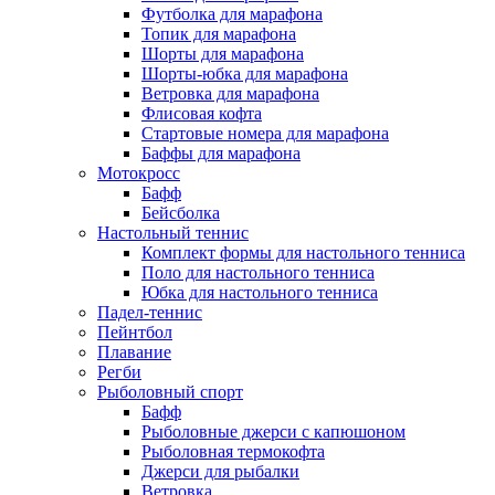
Футболка для марафона
Топик для марафона
Шорты для марафона
Шорты-юбка для марафона
Ветровка для марафона
Флисовая кофта
Стартовые номера для марафона
Баффы для марафона
Мотокросс
Бафф
Бейсболка
Настольный теннис
Комплект формы для настольного тенниса
Поло для настольного тенниса
Юбка для настольного тенниса
Падел-теннис
Пейнтбол
Плавание
Регби
Рыболовный спорт
Бафф
Рыболовные джерси с капюшоном
Рыболовная термокофта
Джерси для рыбалки
Ветровка