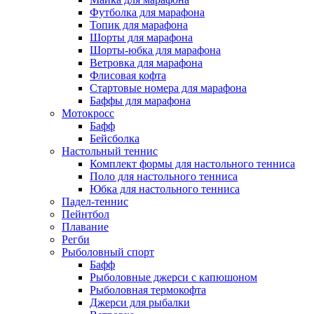
Футболка для марафона
Топик для марафона
Шорты для марафона
Шорты-юбка для марафона
Ветровка для марафона
Флисовая кофта
Стартовые номера для марафона
Баффы для марафона
Мотокросс
Бафф
Бейсболка
Настольный теннис
Комплект формы для настольного тенниса
Поло для настольного тенниса
Юбка для настольного тенниса
Падел-теннис
Пейнтбол
Плавание
Регби
Рыболовный спорт
Бафф
Рыболовные джерси с капюшоном
Рыболовная термокофта
Джерси для рыбалки