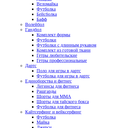
Веломайка
Футболка
Бейсболка
Бафф
Волейбол
Гандбол
Комплект формы
Футболки
Футболки с длинным рукавом
Комплект из готовой ткани
Гетры любительские
Гетры профессиональные
Дартс
Поло для игры в дартс
Футболка для игры в дартс
Единоборства и фитнес
Легинсы для фитнеса
Рашгарды
Шорты для MMA
Шорты для тайского бокса
Футболка для фитнеса
Кайтсерфинг и вейксерфинг
Футболка
Майка
Джерси