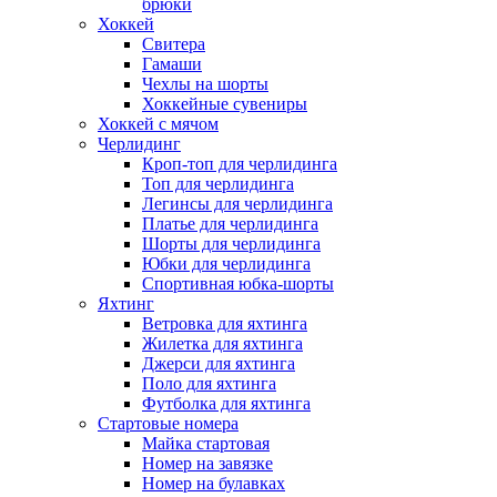
брюки
Хоккей
Свитера
Гамаши
Чехлы на шорты
Хоккейные сувениры
Хоккей с мячом
Черлидинг
Кроп-топ для черлидинга
Топ для черлидинга
Легинсы для черлидинга
Платье для черлидинга
Шорты для черлидинга
Юбки для черлидинга
Спортивная юбка-шорты
Яхтинг
Ветровка для яхтинга
Жилетка для яхтинга
Джерси для яхтинга
Поло для яхтинга
Футболка для яхтинга
Стартовые номера
Майка стартовая
Номер на завязке
Номер на булавках