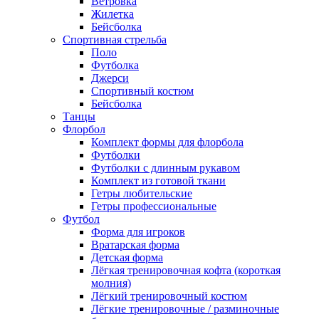
Ветровка
Жилетка
Бейсболка
Спортивная стрельба
Поло
Футболка
Джерси
Спортивный костюм
Бейсболка
Танцы
Флорбол
Комплект формы для флорбола
Футболки
Футболки с длинным рукавом
Комплект из готовой ткани
Гетры любительские
Гетры профессиональные
Футбол
Форма для игроков
Вратарская форма
Детская форма
Лёгкая тренировочная кофта (короткая
молния)
Лёгкий тренировочный костюм
Лёгкие тренировочные / разминочные