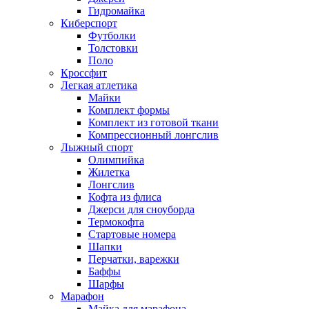
Гидромайка
Киберспорт
Футболки
Толстовки
Поло
Кроссфит
Легкая атлетика
Майки
Комплект формы
Комплект из готовой ткани
Компрессионный лонгслив
Лыжный спорт
Олимпийка
Жилетка
Лонгслив
Кофта из флиса
Джерси для сноуборда
Термокофта
Стартовые номера
Шапки
Перчатки, варежки
Баффы
Шарфы
Марафон
Майка для марафона