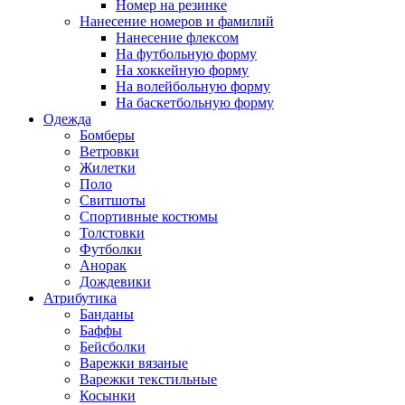
Номер на резинке
Нанесение номеров и фамилий
Нанесение флексом
На футбольную форму
На хоккейную форму
На волейбольную форму
На баскетбольную форму
Одежда
Бомберы
Ветровки
Жилетки
Поло
Свитшоты
Спортивные костюмы
Толстовки
Футболки
Анорак
Дождевики
Атрибутика
Банданы
Баффы
Бейсболки
Варежки вязаные
Варежки текстильные
Косынки