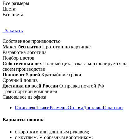
Все размеры
Цвета:
Все цвета
Заказать
Собственное
производство
Макет бесплатно
Прототип по картинке
Разработка логотипа
Подбор цветов
Собственный цех
Полный цикл заказа контролируется на
своем производстве
Пошив от 5 дней
Кратчайшие сроки
Срочный пошив
Доставка по всей России
Отправка почтой РФ
Транспортной компанией
Самовывоз из офиса
Описание
Ткани
Размеры
Оплата
Доставка
Гарантии
Варианты пошива
с коротким или длинным рукавом;
с круглым, V-образным воротником;