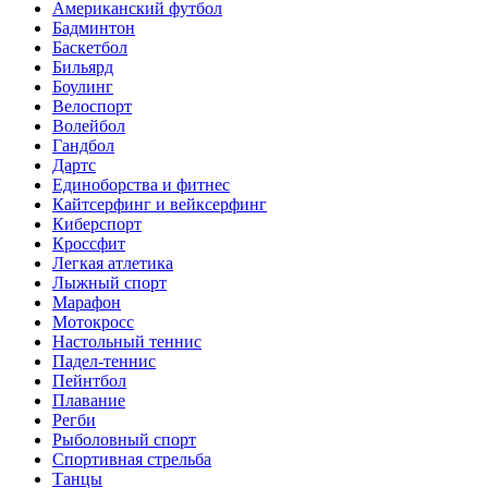
Американский футбол
Бадминтон
Баскетбол
Бильярд
Боулинг
Велоспорт
Волейбол
Гандбол
Дартс
Единоборства и фитнес
Кайтсерфинг и вейксерфинг
Киберспорт
Кроссфит
Легкая атлетика
Лыжный спорт
Марафон
Мотокросс
Настольный теннис
Падел-теннис
Пейнтбол
Плавание
Регби
Рыболовный спорт
Спортивная стрельба
Танцы