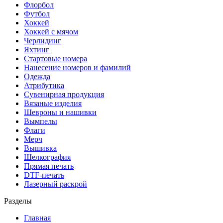
Флорбол
Футбол
Хоккей
Хоккей с мячом
Черлидинг
Яхтинг
Стартовые номера
Нанесение номеров и фамилий
Одежда
Атрибутика
Сувенирная продукция
Вязаные изделия
Шевроны и нашивки
Вымпелы
Флаги
Мерч
Вышивка
Шелкография
Прямая печать
DTF-печать
Лазерный раскрой
Разделы
Главная