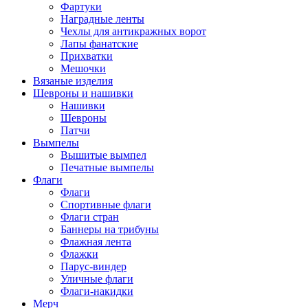
Фартуки
Наградные ленты
Чехлы для антикражных ворот
Лапы фанатские
Прихватки
Мешочки
Вязаные изделия
Шевроны и нашивки
Нашивки
Шевроны
Патчи
Вымпелы
Вышитые вымпел
Печатные вымпелы
Флаги
Флаги
Спортивные флаги
Флаги стран
Баннеры на трибуны
Флажная лента
Флажки
Парус-виндер
Уличные флаги
Флаги-накидки
Мерч