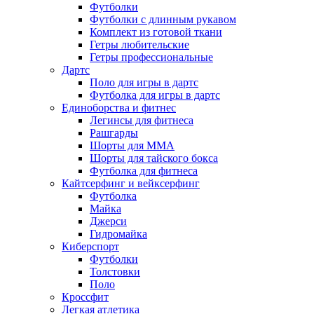
Футболки
Футболки с длинным рукавом
Комплект из готовой ткани
Гетры любительские
Гетры профессиональные
Дартс
Поло для игры в дартс
Футболка для игры в дартс
Единоборства и фитнес
Легинсы для фитнеса
Рашгарды
Шорты для MMA
Шорты для тайского бокса
Футболка для фитнеса
Кайтсерфинг и вейксерфинг
Футболка
Майка
Джерси
Гидромайка
Киберспорт
Футболки
Толстовки
Поло
Кроссфит
Легкая атлетика