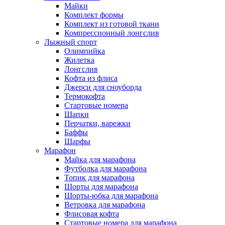
Майки
Комплект формы
Комплект из готовой ткани
Компрессионный лонгслив
Лыжный спорт
Олимпийка
Жилетка
Лонгслив
Кофта из флиса
Джерси для сноуборда
Термокофта
Стартовые номера
Шапки
Перчатки, варежки
Баффы
Шарфы
Марафон
Майка для марафона
Футболка для марафона
Топик для марафона
Шорты для марафона
Шорты-юбка для марафона
Ветровка для марафона
Флисовая кофта
Стартовые номера для марафона