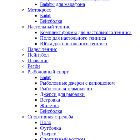
Баффы для марафона
Мотокросс
Бафф
Бейсболка
Настольный теннис
Комплект формы для настольного тенниса
Поло для настольного тенниса
Юбка для настольного тенниса
Падел-теннис
Пейнтбол
Плавание
Регби
Рыболовный спорт
Бафф
Рыболовные джерси с капюшоном
Рыболовная термокофта
Джерси для рыбалки
Ветровка
Жилетка
Бейсболка
Спортивная стрельба
Поло
Футболка
Джерси
Спортивный костюм