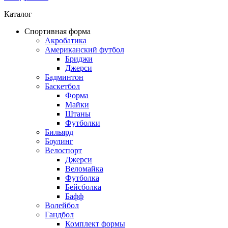
Каталог
Спортивная форма
Акробатика
Американский футбол
Бриджи
Джерси
Бадминтон
Баскетбол
Форма
Майки
Штаны
Футболки
Бильярд
Боулинг
Велоспорт
Джерси
Веломайка
Футболка
Бейсболка
Бафф
Волейбол
Гандбол
Комплект формы