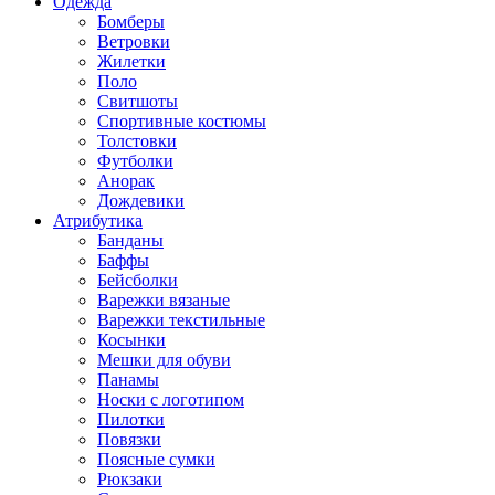
Одежда
Бомберы
Ветровки
Жилетки
Поло
Свитшоты
Спортивные костюмы
Толстовки
Футболки
Анорак
Дождевики
Атрибутика
Банданы
Баффы
Бейсболки
Варежки вязаные
Варежки текстильные
Косынки
Мешки для обуви
Панамы
Носки с логотипом
Пилотки
Повязки
Поясные сумки
Рюкзаки