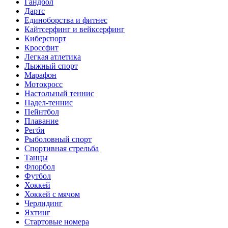
Гандбол
Дартс
Единоборства и фитнес
Кайтсерфинг и вейксерфинг
Киберспорт
Кроссфит
Легкая атлетика
Лыжный спорт
Марафон
Мотокросс
Настольный теннис
Падел-теннис
Пейнтбол
Плавание
Регби
Рыболовный спорт
Спортивная стрельба
Танцы
Флорбол
Футбол
Хоккей
Хоккей с мячом
Черлидинг
Яхтинг
Стартовые номера