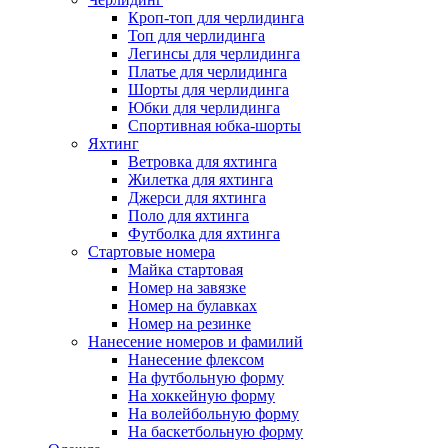
Кроп-топ для черлидинга
Топ для черлидинга
Легинсы для черлидинга
Платье для черлидинга
Шорты для черлидинга
Юбки для черлидинга
Спортивная юбка-шорты
Яхтинг
Ветровка для яхтинга
Жилетка для яхтинга
Джерси для яхтинга
Поло для яхтинга
Футболка для яхтинга
Стартовые номера
Майка стартовая
Номер на завязке
Номер на булавках
Номер на резинке
Нанесение номеров и фамилий
Нанесение флексом
На футбольную форму
На хоккейную форму
На волейбольную форму
На баскетбольную форму