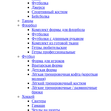
Футболка
Джерси
Спортивный костюм
Бейсболка
Танцы
Флорбол
Комплект формы для флорбола
Футболки
Футболки с длинным рукавом
Комплект из готовой ткани
Гетры любительские
Гетры профессиональные
Футбол
Форма для игроков
Вратарская форма
Детская форма
Лёгкая тренировочная кофта (короткая
молния)
Лёгкий тренировочный костюм
Лёгкие тренировочные / разминочные
брюки
Хоккей
Свитера
Гамаши
Чехлы на шорты