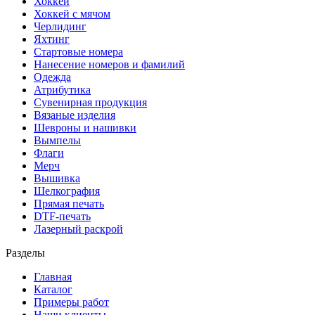
Хоккей
Хоккей с мячом
Черлидинг
Яхтинг
Стартовые номера
Нанесение номеров и фамилий
Одежда
Атрибутика
Сувенирная продукция
Вязаные изделия
Шевроны и нашивки
Вымпелы
Флаги
Мерч
Вышивка
Шелкография
Прямая печать
DTF-печать
Лазерный раскрой
Разделы
Главная
Каталог
Примеры работ
Наши клиенты