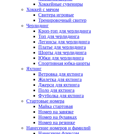
Хоккейные сувениры
Хоккей с мячом
Свитера игровые
Тренировочный свитер
Черлидинг
Кроп-топ для черлидинга
Топ для черлидинга
Легинсы для черлидинга
Платье для черлидинга
Шорты для черлидинга
Юбки для черлидинга
Спортивная юбка-шорты
Яхтинг
Ветровка для яхтинга
Жилетка для яхтинга
Джерси для яхтинга
Поло для яхтинга
Футболка для яхтинга
Стартовые номера
Майка стартовая
Номер на завязке
Номер на булавках
Номер на резинке
Нанесение номеров и фамилий
Нанесение флексом