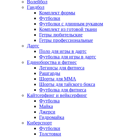
Волейбол
Гандбол
Комплект формы
Футболки
Футболки с длинным рукавом
Комплект из готовой ткани
Гетры любительские
Гетры профессиональные
Дартс
Поло для игры в дартс
Футболка для игры в дартс
Единоборства и фитнес
Легинсы для фитнеса
Рашгарды
Шорты для MMA
Шорты для тайского бокса
Футболка для фитнеса
Кайтсерфинг и вейксерфинг
Футболка
Майка
Джерси
Гидромайка
Киберспорт
Футболки
Толстовки