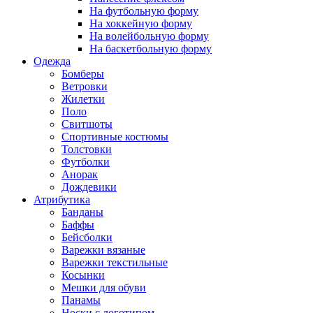
На футбольную форму
На хоккейную форму
На волейбольную форму
На баскетбольную форму
Одежда
Бомберы
Ветровки
Жилетки
Поло
Свитшоты
Спортивные костюмы
Толстовки
Футболки
Анорак
Дождевики
Атрибутика
Банданы
Баффы
Бейсболки
Варежки вязаные
Варежки текстильные
Косынки
Мешки для обуви
Панамы
Носки с логотипом