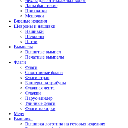
Чехлы для антикражных ворот
Лапы фанатские
Прихватки
Мешочки
Вязаные изделия
Шевроны и нашивки
Нашивки
Шевроны
Патчи
Вымпелы
Вышитые вымпел
Печатные вымпелы
Флаги
Флаги
Спортивные флаги
Флаги стран
Баннеры на трибуны
Флажная лента
Флажки
Парус-виндер
Уличные флаги
Флаги-накидки
Мерч
Вышивка
Вышивка логотипа на готовых изделиях