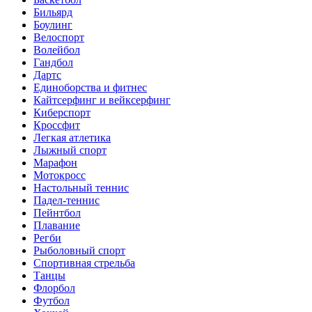
Бильярд
Боулинг
Велоспорт
Волейбол
Гандбол
Дартс
Единоборства и фитнес
Кайтсерфинг и вейксерфинг
Киберспорт
Кроссфит
Легкая атлетика
Лыжный спорт
Марафон
Мотокросс
Настольный теннис
Падел-теннис
Пейнтбол
Плавание
Регби
Рыболовный спорт
Спортивная стрельба
Танцы
Флорбол
Футбол