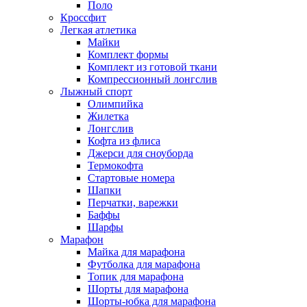
Поло
Кроссфит
Легкая атлетика
Майки
Комплект формы
Комплект из готовой ткани
Компрессионный лонгслив
Лыжный спорт
Олимпийка
Жилетка
Лонгслив
Кофта из флиса
Джерси для сноуборда
Термокофта
Стартовые номера
Шапки
Перчатки, варежки
Баффы
Шарфы
Марафон
Майка для марафона
Футболка для марафона
Топик для марафона
Шорты для марафона
Шорты-юбка для марафона