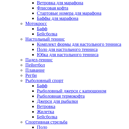
Ветровка для марафона
Флисовая кофта
Стартовые номера для марафона
Баффы для марафона
Мотокросс
Бафф
Бейсболка
Настольный теннис
Комплект формы для настольного тенниса
Поло для настольного тенниса
Юбка для настольного тенниса
Падел-теннис
Пейнтбол
Плавание
Регби
Рыболовный спорт
Бафф
Рыболовный джерси с капюшоном
Рыболовная термокофта
Джерси для рыбалки
Ветровка
Жилетка
Бейсболка
Спортивная стрельба
Поло