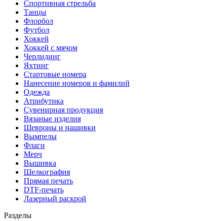
Спортивная стрельба
Танцы
Флорбол
Футбол
Хоккей
Хоккей с мячом
Черлидинг
Яхтинг
Стартовые номера
Нанесение номеров и фамилий
Одежда
Атрибутика
Сувенирная продукция
Вязаные изделия
Шевроны и нашивки
Вымпелы
Флаги
Мерч
Вышивка
Шелкография
Прямая печать
DTF-печать
Лазерный раскрой
Разделы