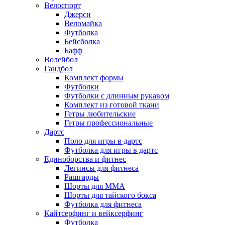
Велоспорт
Джерси
Веломайка
Футболка
Бейсболка
Бафф
Волейбол
Гандбол
Комплект формы
Футболки
Футболки с длинным рукавом
Комплект из готовой ткани
Гетры любительские
Гетры профессиональные
Дартс
Поло для игры в дартс
Футболка для игры в дартс
Единоборства и фитнес
Легинсы для фитнеса
Рашгарды
Шорты для MMA
Шорты для тайского бокса
Футболка для фитнеса
Кайтсерфинг и вейксерфинг
Футболка