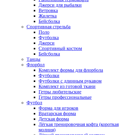
Джерси для рыбалки
Ветровка
Жилетка
Бейсболка
Спортивная стрельба
Поло
Футболка
Джерси
Спортивный костюм
Бейсболка
Танцы
Флорбол
Комплект формы для флорбола
Футболки
Футболки с длинным рукавом
Комплект из готовой ткани
Гетры любительские
Гетры профессиональные
Футбол
Форма для игроков
Вратарская форма
Детская форма
Лёгкая тренировочная кофта (короткая
молния)