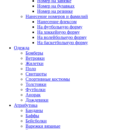
Номер на завязке
Номер на булавках
Номер на резинке
Нанесение номеров и фамилий
Нанесение флексом
На футбольную форму
На хоккейную форму
На волейбольную форму
На баскетбольную форму
Одежда
Бомберы
Ветровки
Жилетки
Поло
Свитшоты
Спортивные костюмы
Толстовки
Футболки
Анорак
Дождевики
Атрибутика
Банданы
Баффы
Бейсболки
Варежки вязаные