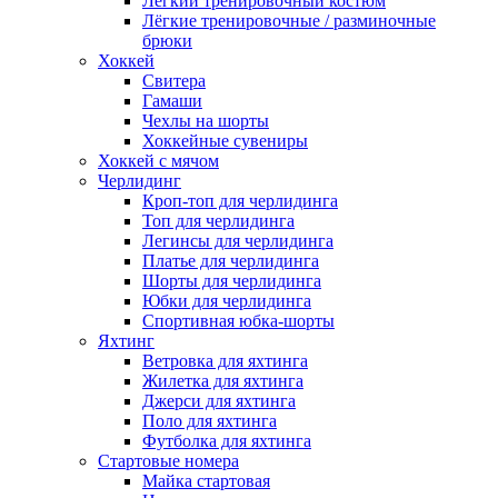
Лёгкий тренировочный костюм
Лёгкие тренировочные / разминочные
брюки
Хоккей
Свитера
Гамаши
Чехлы на шорты
Хоккейные сувениры
Хоккей с мячом
Черлидинг
Кроп-топ для черлидинга
Топ для черлидинга
Легинсы для черлидинга
Платье для черлидинга
Шорты для черлидинга
Юбки для черлидинга
Спортивная юбка-шорты
Яхтинг
Ветровка для яхтинга
Жилетка для яхтинга
Джерси для яхтинга
Поло для яхтинга
Футболка для яхтинга
Стартовые номера
Майка стартовая