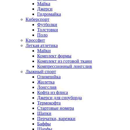
Майка
Джерси
Гидромайка
Киберспорт
Футболки
Толстовки
Поло
Кроссфит
Легкая атлетика
Майки
Комплект формы
Комплект из готовой ткани
Компрессионный лонгслив
Лыжный спорт
Олимпийка
Жилетка
Лонгслив
Кофта из флиса
Джерси для сноуборда
Термокофта
Стартовые номера
Шапки
Перчатки, варежки
Баффы
Шарфы