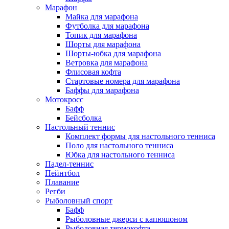
Марафон
Майка для марафона
Футболка для марафона
Топик для марафона
Шорты для марафона
Шорты-юбка для марафона
Ветровка для марафона
Флисовая кофта
Стартовые номера для марафона
Баффы для марафона
Мотокросс
Бафф
Бейсболка
Настольный теннис
Комплект формы для настольного тенниса
Поло для настольного тенниса
Юбка для настольного тенниса
Падел-теннис
Пейнтбол
Плавание
Регби
Рыболовный спорт
Бафф
Рыболовные джерси с капюшоном
Рыболовная термокофта