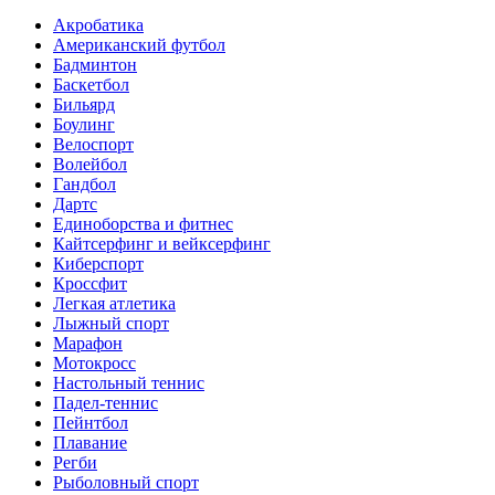
Акробатика
Американский футбол
Бадминтон
Баскетбол
Бильярд
Боулинг
Велоспорт
Волейбол
Гандбол
Дартс
Единоборства и фитнес
Кайтсерфинг и вейксерфинг
Киберспорт
Кроссфит
Легкая атлетика
Лыжный спорт
Марафон
Мотокросс
Настольный теннис
Падел-теннис
Пейнтбол
Плавание
Регби
Рыболовный спорт