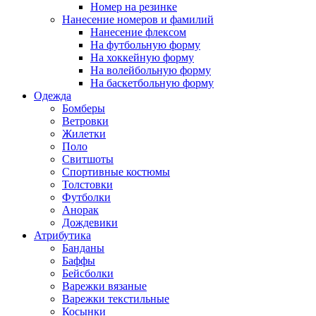
Номер на резинке
Нанесение номеров и фамилий
Нанесение флексом
На футбольную форму
На хоккейную форму
На волейбольную форму
На баскетбольную форму
Одежда
Бомберы
Ветровки
Жилетки
Поло
Свитшоты
Спортивные костюмы
Толстовки
Футболки
Анорак
Дождевики
Атрибутика
Банданы
Баффы
Бейсболки
Варежки вязаные
Варежки текстильные
Косынки