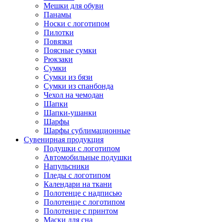
Мешки для обуви
Панамы
Носки с логотипом
Пилотки
Повязки
Поясные сумки
Рюкзаки
Сумки
Сумки из бязи
Сумки из спанбонда
Чехол на чемодан
Шапки
Шапки-ушанки
Шарфы
Шарфы сублимационные
Сувенирная продукция
Подушки с логотипом
Автомобильные подушки
Напульсники
Пледы с логотипом
Календари на ткани
Полотенце с надписью
Полотенце с логотипом
Полотенце с принтом
Маски для сна