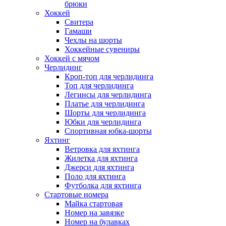
брюки
Хоккей
Свитера
Гамаши
Чехлы на шорты
Хоккейные сувениры
Хоккей с мячом
Черлидинг
Кроп-топ для черлидинга
Топ для черлидинга
Легинсы для черлидинга
Платье для черлидинга
Шорты для черлидинга
Юбки для черлидинга
Спортивная юбка-шорты
Яхтинг
Ветровка для яхтинга
Жилетка для яхтинга
Джерси для яхтинга
Поло для яхтинга
Футболка для яхтинга
Стартовые номера
Майка стартовая
Номер на завязке
Номер на булавках