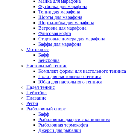
Майка для марафона
Футболка для марафона
Топик для марафона
Шорты для марафона
Шорты-юбка для марафона
Ветровка для марафона
Флисовая кофта
Стартовые номера для марафона
Баффы для марафона
Мотокросс
Бафф
Бейсболка
Настольный теннис
Комплект формы для настольного тенниса
Поло для настольного тенниса
Юбка для настольного тенниса
Падел-теннис
Пейнтбол
Плавание
Регби
Рыболовный спорт
Бафф
Рыболовные джерси с капюшоном
Рыболовная термокофта
Джерси для рыбалки