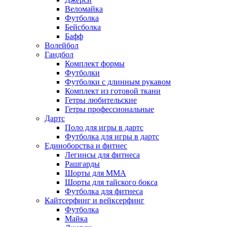
Веломайка
Футболка
Бейсболка
Бафф
Волейбол
Гандбол
Комплект формы
Футболки
Футболки с длинным рукавом
Комплект из готовой ткани
Гетры любительские
Гетры профессиональные
Дартс
Поло для игры в дартс
Футболка для игры в дартс
Единоборства и фитнес
Легинсы для фитнеса
Рашгарды
Шорты для MMA
Шорты для тайского бокса
Футболка для фитнеса
Кайтсерфинг и вейксерфинг
Футболка
Майка