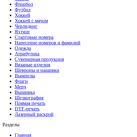
Флорбол
Футбол
Хоккей
Хоккей с мячом
Черлидинг
Яхтинг
Стартовые номера
Нанесение номеров и фамилий
Одежда
Атрибутика
Сувенирная продукция
Вязаные изделия
Шевроны и нашивки
Вымпелы
Флаги
Мерч
Вышивка
Шелкография
Прямая печать
DTF-печать
Лазерный раскрой
Разделы
Главная