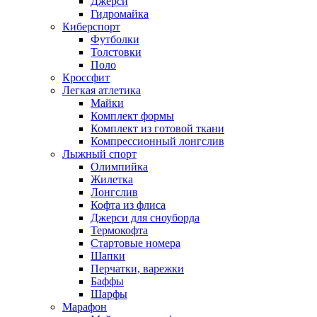
Джерси
Гидромайка
Киберспорт
Футболки
Толстовки
Поло
Кроссфит
Легкая атлетика
Майки
Комплект формы
Комплект из готовой ткани
Компрессионный лонгслив
Лыжный спорт
Олимпийка
Жилетка
Лонгслив
Кофта из флиса
Джерси для сноуборда
Термокофта
Стартовые номера
Шапки
Перчатки, варежки
Баффы
Шарфы
Марафон