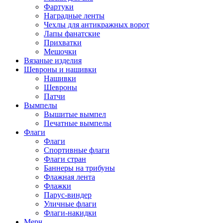
Фартуки
Наградные ленты
Чехлы для антикражных ворот
Лапы фанатские
Прихватки
Мешочки
Вязаные изделия
Шевроны и нашивки
Нашивки
Шевроны
Патчи
Вымпелы
Вышитые вымпел
Печатные вымпелы
Флаги
Флаги
Спортивные флаги
Флаги стран
Баннеры на трибуны
Флажная лента
Флажки
Парус-виндер
Уличные флаги
Флаги-накидки
Мерч