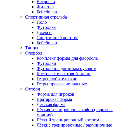
Ветровка
Жилетка
Бейсболка
Спортивная стрельба
Поло
Футболка
Джерси
Спортивный костюм
Бейсболка
Танцы
Флорбол
Комплект формы для флорбола
Футболки
Футболки с длинным рукавом
Комплект из готовой ткани
Гетры любительские
Гетры профессиональные
Футбол
Форма для игроков
Вратарская форма
Детская форма
Лёгкая тренировочная кофта (короткая
молния)
Лёгкий тренировочный костюм
Лёгкие тренировочные / разминочные