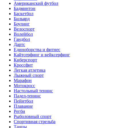
Американский футбол
Бадминтон
Баскетбол
Бильярд
Боулинг
Велоспорт
Волейбол
Гандбол
Дартс
Единоборства и фитнес
Кайтсерфинг и вейксерфинг
Киберспорт
Кроссфит
Легкая атлетика
Лыжный спорт
Марафон
Мотокросс
Настольный теннис
Падел-теннис
Пейнтбол
Плавание
Регби
Рыболовный спорт
Спортивная стрельба
Танцы