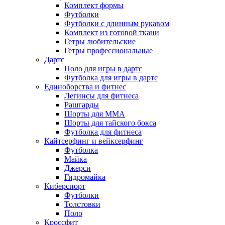
Комплект формы
Футболки
Футболки с длинным рукавом
Комплект из готовой ткани
Гетры любительские
Гетры профессиональные
Дартс
Поло для игры в дартс
Футболка для игры в дартс
Единоборства и фитнес
Легинсы для фитнеса
Рашгарды
Шорты для MMA
Шорты для тайского бокса
Футболка для фитнеса
Кайтсерфинг и вейксерфинг
Футболка
Майка
Джерси
Гидромайка
Киберспорт
Футболки
Толстовки
Поло
Кроссфит