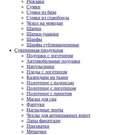
Рюкзаки
Сумки
Сумки из бязи
Сумки из спанбонда
Чехол на чемодан
Шапки
Шапки-ушанки
Шарфы
Шарфы сублимационные
Сувенирная продукция
Подушки с логотипом
Автомобильные подушки
Напульсники
Пледы с логотипом
Календари на ткани
Полотенце с надписью
Полотенце с логотипом
Полотенце с принтом
Маски для сна
Фартуки
Наградные ленты
Чехлы для антикражных ворот
Лапы фанатские
Прихватки
Мешочки