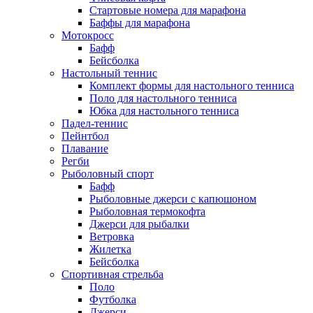
Стартовые номера для марафона
Баффы для марафона
Мотокросс
Бафф
Бейсболка
Настольный теннис
Комплект формы для настольного тенниса
Поло для настольного тенниса
Юбка для настольного тенниса
Падел-теннис
Пейнтбол
Плавание
Регби
Рыболовный спорт
Бафф
Рыболовные джерси с капюшоном
Рыболовная термокофта
Джерси для рыбалки
Ветровка
Жилетка
Бейсболка
Спортивная стрельба
Поло
Футболка
Джерси