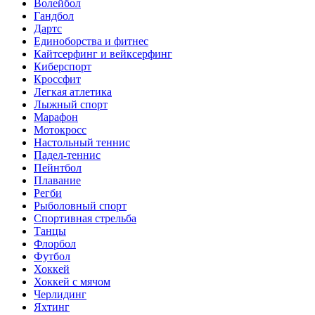
Волейбол
Гандбол
Дартс
Единоборства и фитнес
Кайтсерфинг и вейксерфинг
Киберспорт
Кроссфит
Легкая атлетика
Лыжный спорт
Марафон
Мотокросс
Настольный теннис
Падел-теннис
Пейнтбол
Плавание
Регби
Рыболовный спорт
Спортивная стрельба
Танцы
Флорбол
Футбол
Хоккей
Хоккей с мячом
Черлидинг
Яхтинг