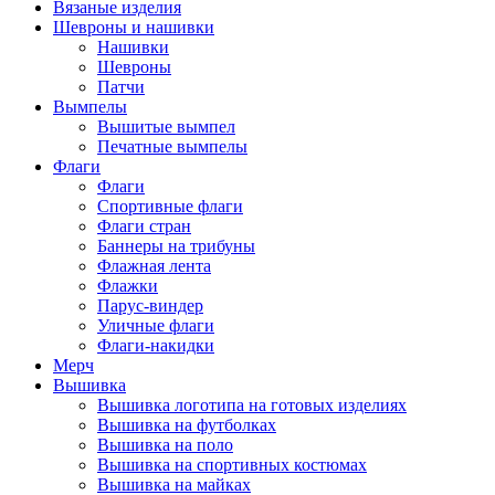
Вязаные изделия
Шевроны и нашивки
Нашивки
Шевроны
Патчи
Вымпелы
Вышитые вымпел
Печатные вымпелы
Флаги
Флаги
Спортивные флаги
Флаги стран
Баннеры на трибуны
Флажная лента
Флажки
Парус-виндер
Уличные флаги
Флаги-накидки
Мерч
Вышивка
Вышивка логотипа на готовых изделиях
Вышивка на футболках
Вышивка на поло
Вышивка на спортивных костюмах
Вышивка на майках