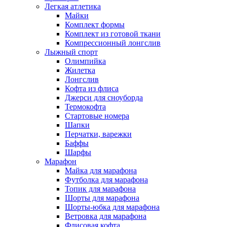
Легкая атлетика
Майки
Комплект формы
Комплект из готовой ткани
Компрессионный лонгслив
Лыжный спорт
Олимпийка
Жилетка
Лонгслив
Кофта из флиса
Джерси для сноуборда
Термокофта
Стартовые номера
Шапки
Перчатки, варежки
Баффы
Шарфы
Марафон
Майка для марафона
Футболка для марафона
Топик для марафона
Шорты для марафона
Шорты-юбка для марафона
Ветровка для марафона
Флисовая кофта