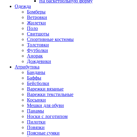
На баскетбольную форму
Одежда
Бомберы
Ветровки
Жилетки
Поло
Свитшоты
Спортивные костюмы
Толстовки
Футболки
Анорак
Дождевики
Атрибутика
Банданы
Баффы
Бейсболки
Варежки вязаные
Варежки текстильные
Косынки
Мешки для обуви
Панамы
Носки с логотипом
Пилотки
Повязки
Поясные сумки