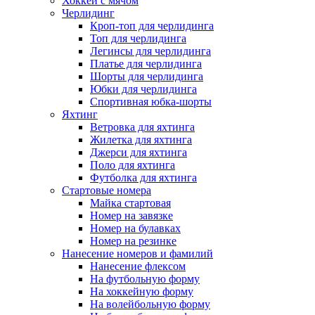
Хоккей с мячом
Черлидинг
Кроп-топ для черлидинга
Топ для черлидинга
Легинсы для черлидинга
Платье для черлидинга
Шорты для черлидинга
Юбки для черлидинга
Спортивная юбка-шорты
Яхтинг
Ветровка для яхтинга
Жилетка для яхтинга
Джерси для яхтинга
Поло для яхтинга
Футболка для яхтинга
Стартовые номера
Майка стартовая
Номер на завязке
Номер на булавках
Номер на резинке
Нанесение номеров и фамилий
Нанесение флексом
На футбольную форму
На хоккейную форму
На волейбольную форму