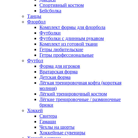
Спортивный костюм
Бейсболка
Танцы
Флорбол
Комплект формы для флорбола
Футболки
Футболки с длинным рукавом
Комплект из готовой ткани
Гетры любительские
Гетры профессиональные
Футбол
Форма для игроков
Вратарская форма
Детская форма
Лёгкая тренировочная кофта (короткая
молния)
Лёгкий тренировочный костюм
Лёгкие тренировочные / разминочные
брюки
Хоккей
Свитера
Гамаши
Чехлы на шорты
Хоккейные сувениры