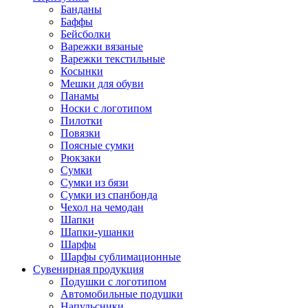
Банданы
Баффы
Бейсболки
Варежки вязаные
Варежки текстильные
Косынки
Мешки для обуви
Панамы
Носки с логотипом
Пилотки
Повязки
Поясные сумки
Рюкзаки
Сумки
Сумки из бязи
Сумки из спанбонда
Чехол на чемодан
Шапки
Шапки-ушанки
Шарфы
Шарфы сублимационные
Сувенирная продукция
Подушки с логотипом
Автомобильные подушки
Напульсники