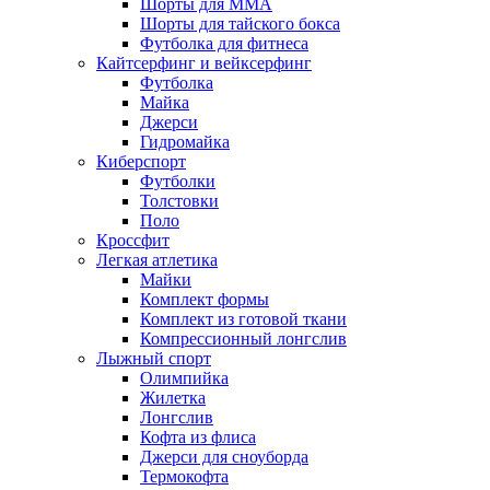
Шорты для MMA
Шорты для тайского бокса
Футболка для фитнеса
Кайтсерфинг и вейксерфинг
Футболка
Майка
Джерси
Гидромайка
Киберспорт
Футболки
Толстовки
Поло
Кроссфит
Легкая атлетика
Майки
Комплект формы
Комплект из готовой ткани
Компрессионный лонгслив
Лыжный спорт
Олимпийка
Жилетка
Лонгслив
Кофта из флиса
Джерси для сноуборда
Термокофта