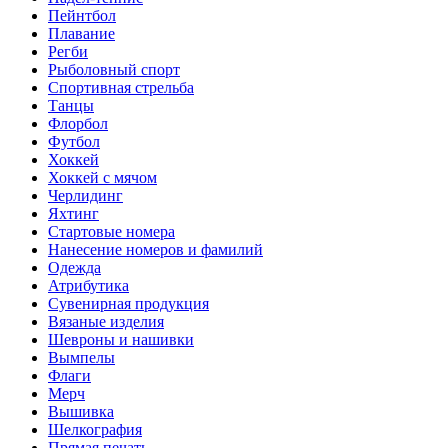
Пейнтбол
Плавание
Регби
Рыболовный спорт
Спортивная стрельба
Танцы
Флорбол
Футбол
Хоккей
Хоккей с мячом
Черлидинг
Яхтинг
Стартовые номера
Нанесение номеров и фамилий
Одежда
Атрибутика
Сувенирная продукция
Вязаные изделия
Шевроны и нашивки
Вымпелы
Флаги
Мерч
Вышивка
Шелкография
Прямая печать