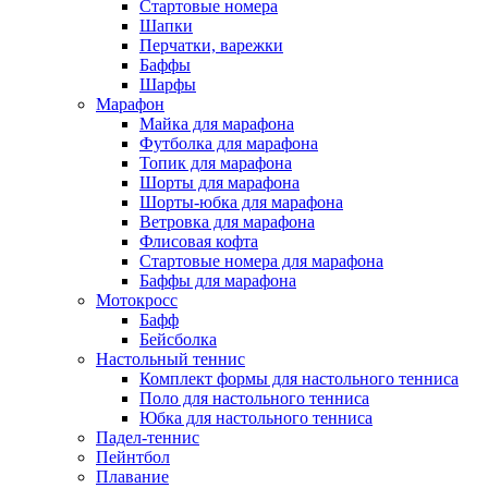
Стартовые номера
Шапки
Перчатки, варежки
Баффы
Шарфы
Марафон
Майка для марафона
Футболка для марафона
Топик для марафона
Шорты для марафона
Шорты-юбка для марафона
Ветровка для марафона
Флисовая кофта
Стартовые номера для марафона
Баффы для марафона
Мотокросс
Бафф
Бейсболка
Настольный теннис
Комплект формы для настольного тенниса
Поло для настольного тенниса
Юбка для настольного тенниса
Падел-теннис
Пейнтбол
Плавание