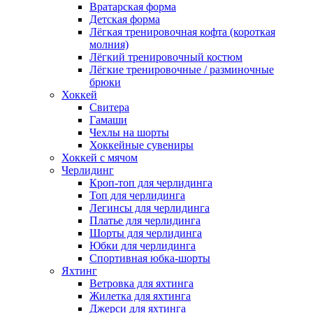
Вратарская форма
Детская форма
Лёгкая тренировочная кофта (короткая
молния)
Лёгкий тренировочный костюм
Лёгкие тренировочные / разминочные
брюки
Хоккей
Свитера
Гамаши
Чехлы на шорты
Хоккейные сувениры
Хоккей с мячом
Черлидинг
Кроп-топ для черлидинга
Топ для черлидинга
Легинсы для черлидинга
Платье для черлидинга
Шорты для черлидинга
Юбки для черлидинга
Спортивная юбка-шорты
Яхтинг
Ветровка для яхтинга
Жилетка для яхтинга
Джерси для яхтинга