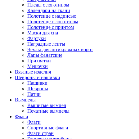
Пледы с логотипом
Календари на ткани
Полотенце с надписью
Полотенце с логотипом
Полотенце с принтом
Маски для сна
Фартуки
Наградные ленты
Чехлы для антикражных ворот
Лапы фанатские
Прихватки
Мешочки
Вязаные изделия
Шевроны и нашивки
Нашивки
Шевроны
Патчи
Вымпелы
Вышитые вымпел
Печатные вымпелы
Флаги
Флаги
Спортивные флаги
Флаги стран
Баннеры на трибуны