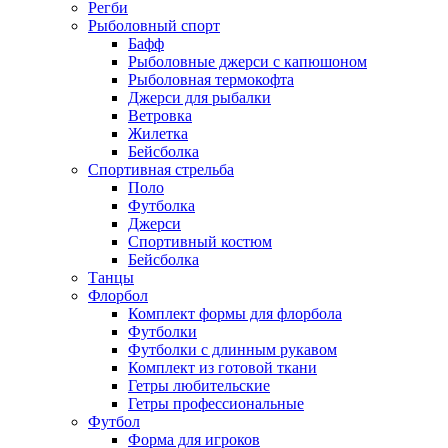
Регби
Рыболовный спорт
Бафф
Рыболовные джерси с капюшоном
Рыболовная термокофта
Джерси для рыбалки
Ветровка
Жилетка
Бейсболка
Спортивная стрельба
Поло
Футболка
Джерси
Спортивный костюм
Бейсболка
Танцы
Флорбол
Комплект формы для флорбола
Футболки
Футболки с длинным рукавом
Комплект из готовой ткани
Гетры любительские
Гетры профессиональные
Футбол
Форма для игроков