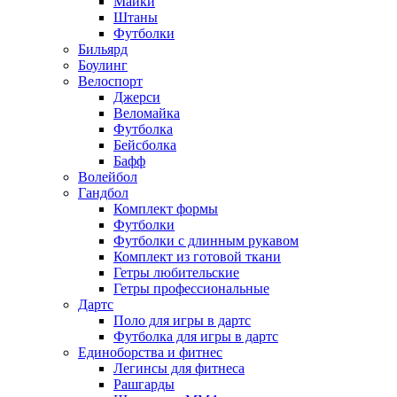
Майки
Штаны
Футболки
Бильярд
Боулинг
Велоспорт
Джерси
Веломайка
Футболка
Бейсболка
Бафф
Волейбол
Гандбол
Комплект формы
Футболки
Футболки с длинным рукавом
Комплект из готовой ткани
Гетры любительские
Гетры профессиональные
Дартс
Поло для игры в дартс
Футболка для игры в дартс
Единоборства и фитнес
Легинсы для фитнеса
Рашгарды