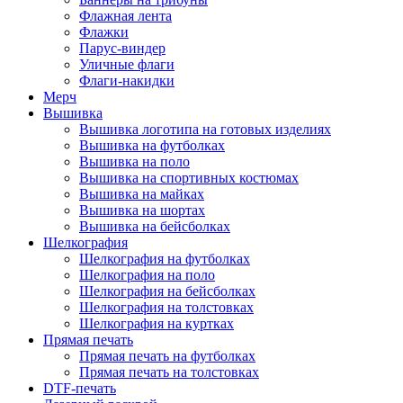
Флажная лента
Флажки
Парус-виндер
Уличные флаги
Флаги-накидки
Мерч
Вышивка
Вышивка логотипа на готовых изделиях
Вышивка на футболках
Вышивка на поло
Вышивка на спортивных костюмах
Вышивка на майках
Вышивка на шортах
Вышивка на бейсболках
Шелкография
Шелкография на футболках
Шелкография на поло
Шелкография на бейсболках
Шелкография на толстовках
Шелкография на куртках
Прямая печать
Прямая печать на футболках
Прямая печать на толстовках
DTF-печать