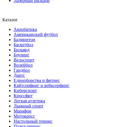
Лазерный раскрой
Каталог
Акробатика
Американский футбол
Бадминтон
Баскетбол
Бильярд
Боулинг
Велоспорт
Волейбол
Гандбол
Дартс
Единоборства и фитнес
Кайтсерфинг и вейксерфинг
Киберспорт
Кроссфит
Легкая атлетика
Лыжный спорт
Марафон
Мотокросс
Настольный теннис
Падел-теннис