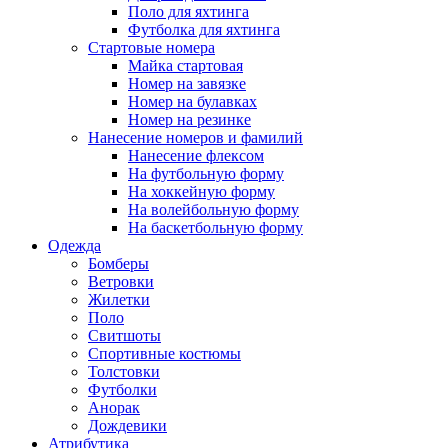
Поло для яхтинга
Футболка для яхтинга
Стартовые номера
Майка стартовая
Номер на завязке
Номер на булавках
Номер на резинке
Нанесение номеров и фамилий
Нанесение флексом
На футбольную форму
На хоккейную форму
На волейбольную форму
На баскетбольную форму
Одежда
Бомберы
Ветровки
Жилетки
Поло
Свитшоты
Спортивные костюмы
Толстовки
Футболки
Анорак
Дождевики
Атрибутика