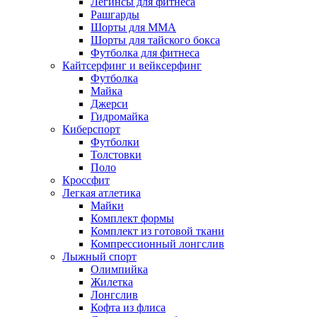
Легинсы для фитнеса
Рашгарды
Шорты для MMA
Шорты для тайского бокса
Футболка для фитнеса
Кайтсерфинг и вейксерфинг
Футболка
Майка
Джерси
Гидромайка
Киберспорт
Футболки
Толстовки
Поло
Кроссфит
Легкая атлетика
Майки
Комплект формы
Комплект из готовой ткани
Компрессионный лонгслив
Лыжный спорт
Олимпийка
Жилетка
Лонгслив
Кофта из флиса