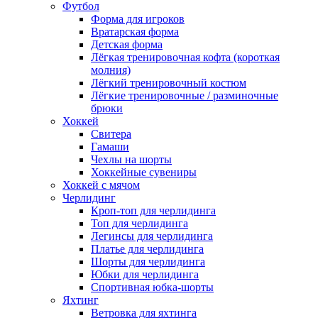
Футбол
Форма для игроков
Вратарская форма
Детская форма
Лёгкая тренировочная кофта (короткая
молния)
Лёгкий тренировочный костюм
Лёгкие тренировочные / разминочные
брюки
Хоккей
Свитера
Гамаши
Чехлы на шорты
Хоккейные сувениры
Хоккей с мячом
Черлидинг
Кроп-топ для черлидинга
Топ для черлидинга
Легинсы для черлидинга
Платье для черлидинга
Шорты для черлидинга
Юбки для черлидинга
Спортивная юбка-шорты
Яхтинг
Ветровка для яхтинга