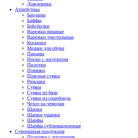
Дождевики
Атрибутика
Банданы
Баффы
Бейсболки
Варежки вязаные
Варежки текстильные
Косынки
Мешки для обуви
Панамы
Носки с логотипом
Пилотки
Повязки
Поясные сумки
Рюкзаки
Сумки
Сумки из бязи
Сумки из спанбонда
Чехол на чемодан
Шапки
Шапки-ушанки
Шарфы
Шарфы сублимационные
Сувенирная продукция
Подушки с логотипом