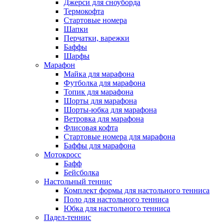
Джерси для сноуборда
Термокофта
Стартовые номера
Шапки
Перчатки, варежки
Баффы
Шарфы
Марафон
Майка для марафона
Футболка для марафона
Топик для марафона
Шорты для марафона
Шорты-юбка для марафона
Ветровка для марафона
Флисовая кофта
Стартовые номера для марафона
Баффы для марафона
Мотокросс
Бафф
Бейсболка
Настольный теннис
Комплект формы для настольного тенниса
Поло для настольного тенниса
Юбка для настольного тенниса
Падел-теннис