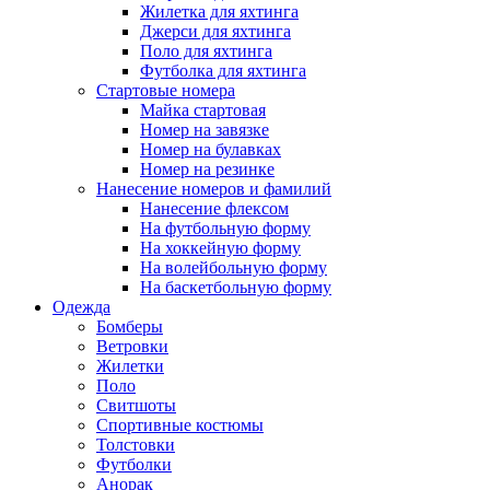
Жилетка для яхтинга
Джерси для яхтинга
Поло для яхтинга
Футболка для яхтинга
Стартовые номера
Майка стартовая
Номер на завязке
Номер на булавках
Номер на резинке
Нанесение номеров и фамилий
Нанесение флексом
На футбольную форму
На хоккейную форму
На волейбольную форму
На баскетбольную форму
Одежда
Бомберы
Ветровки
Жилетки
Поло
Свитшоты
Спортивные костюмы
Толстовки
Футболки
Анорак