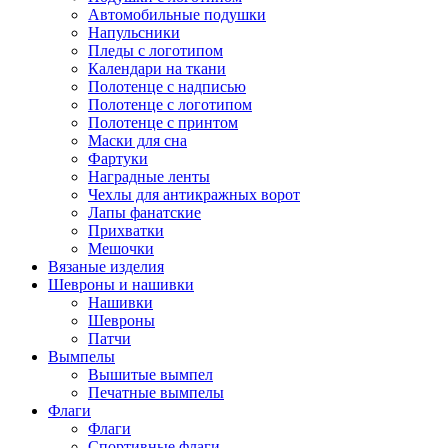
Автомобильные подушки
Напульсники
Пледы с логотипом
Календари на ткани
Полотенце с надписью
Полотенце с логотипом
Полотенце с принтом
Маски для сна
Фартуки
Наградные ленты
Чехлы для антикражных ворот
Лапы фанатские
Прихватки
Мешочки
Вязаные изделия
Шевроны и нашивки
Нашивки
Шевроны
Патчи
Вымпелы
Вышитые вымпел
Печатные вымпелы
Флаги
Флаги
Спортивные флаги