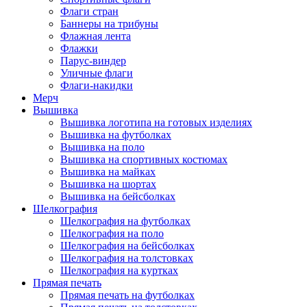
Флаги стран
Баннеры на трибуны
Флажная лента
Флажки
Парус-виндер
Уличные флаги
Флаги-накидки
Мерч
Вышивка
Вышивка логотипа на готовых изделиях
Вышивка на футболках
Вышивка на поло
Вышивка на спортивных костюмах
Вышивка на майках
Вышивка на шортах
Вышивка на бейсболках
Шелкография
Шелкография на футболках
Шелкография на поло
Шелкография на бейсболках
Шелкография на толстовках
Шелкография на куртках
Прямая печать
Прямая печать на футболках