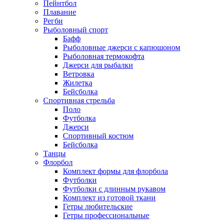
Пейнтбол
Плавание
Регби
Рыболовный спорт
Бафф
Рыболовные джерси с капюшоном
Рыболовная термокофта
Джерси для рыбалки
Ветровка
Жилетка
Бейсболка
Спортивная стрельба
Поло
Футболка
Джерси
Спортивный костюм
Бейсболка
Танцы
Флорбол
Комплект формы для флорбола
Футболки
Футболки с длинным рукавом
Комплект из готовой ткани
Гетры любительские
Гетры профессиональные