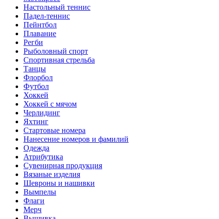
Настольный теннис
Падел-теннис
Пейнтбол
Плавание
Регби
Рыболовный спорт
Спортивная стрельба
Танцы
Флорбол
Футбол
Хоккей
Хоккей с мячом
Черлидинг
Яхтинг
Стартовые номера
Нанесение номеров и фамилий
Одежда
Атрибутика
Сувенирная продукция
Вязаные изделия
Шевроны и нашивки
Вымпелы
Флаги
Мерч
Вышивка