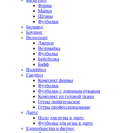
Баскетбол
Форма
Майки
Штаны
Футболки
Бильярд
Боулинг
Велоспорт
Джерси
Веломайка
Футболка
Бейсболка
Бафф
Волейбол
Гандбол
Комплект формы
Футболки
Футболки с длинным рукавом
Комплект из готовой ткани
Гетры любительские
Гетры профессиональные
Дартс
Поло для игры в дартс
Футболка для игры в дартс
Единоборства и фитнес