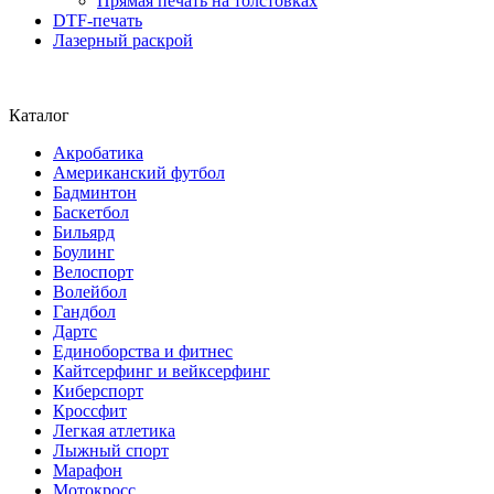
Прямая печать на толстовках
DTF-печать
Лазерный раскрой
Каталог
Акробатика
Американский футбол
Бадминтон
Баскетбол
Бильярд
Боулинг
Велоспорт
Волейбол
Гандбол
Дартс
Единоборства и фитнес
Кайтсерфинг и вейксерфинг
Киберспорт
Кроссфит
Легкая атлетика
Лыжный спорт
Марафон
Мотокросс