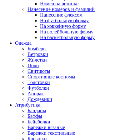
Номер на резинке
Нанесение номеров и фамилий
Нанесение флексом
На футбольную форму
На хоккейную форму
На волейбольную форму
На баскетбольную форму
Одежда
Бомберы
Ветровки
Жилетки
Поло
Свитшоты
Спортивные костюмы
Толстовки
Футболки
Анорак
Дождевики
Атрибутика
Банданы
Баффы
Бейсболки
Варежки вязаные
Варежки текстильные
Косынки