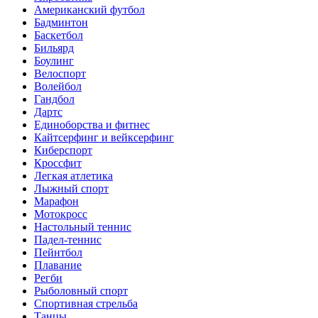
Американский футбол
Бадминтон
Баскетбол
Бильярд
Боулинг
Велоспорт
Волейбол
Гандбол
Дартс
Единоборства и фитнес
Кайтсерфинг и вейксерфинг
Киберспорт
Кроссфит
Легкая атлетика
Лыжный спорт
Марафон
Мотокросс
Настольный теннис
Падел-теннис
Пейнтбол
Плавание
Регби
Рыболовный спорт
Спортивная стрельба
Танцы