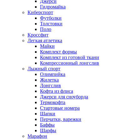
Джерси
Гидромайка
Киберспорт
Футболки
Толстовки
Поло
Кроссфит
Легкая атлетика
Майки
Комплект формы
Комплект из готовой ткани
Компрессионный лонгслив
Лыжный спорт
Олимпийка
Жилетка
Лонгслив
Кофта из флиса
Джерси для сноуборда
Термокофта
Стартовые номера
Шапки
Перчатки, варежки
Баффы
Шарфы
Марафон