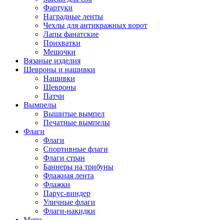
Фартуки
Наградные ленты
Чехлы для антикражных ворот
Лапы фанатские
Прихватки
Мешочки
Вязаные изделия
Шевроны и нашивки
Нашивки
Шевроны
Патчи
Вымпелы
Вышитые вымпел
Печатные вымпелы
Флаги
Флаги
Спортивные флаги
Флаги стран
Баннеры на трибуны
Флажная лента
Флажки
Парус-виндер
Уличные флаги
Флаги-накидки
Мерч