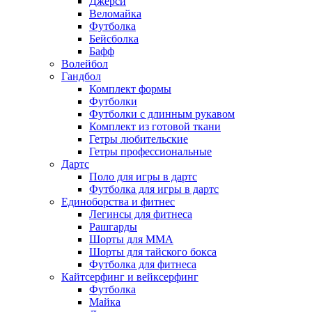
Джерси
Веломайка
Футболка
Бейсболка
Бафф
Волейбол
Гандбол
Комплект формы
Футболки
Футболки с длинным рукавом
Комплект из готовой ткани
Гетры любительские
Гетры профессиональные
Дартс
Поло для игры в дартс
Футболка для игры в дартс
Единоборства и фитнес
Легинсы для фитнеса
Рашгарды
Шорты для MMA
Шорты для тайского бокса
Футболка для фитнеса
Кайтсерфинг и вейксерфинг
Футболка
Майка