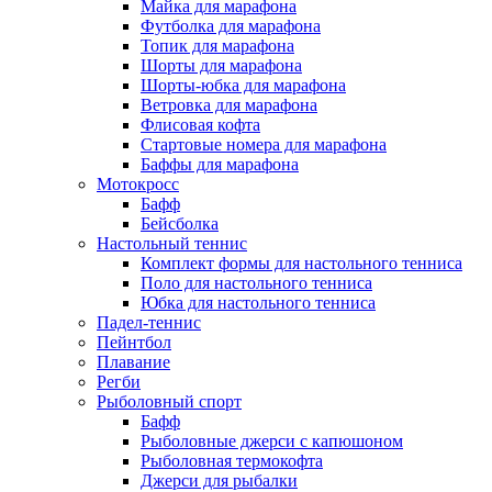
Майка для марафона
Футболка для марафона
Топик для марафона
Шорты для марафона
Шорты-юбка для марафона
Ветровка для марафона
Флисовая кофта
Стартовые номера для марафона
Баффы для марафона
Мотокросс
Бафф
Бейсболка
Настольный теннис
Комплект формы для настольного тенниса
Поло для настольного тенниса
Юбка для настольного тенниса
Падел-теннис
Пейнтбол
Плавание
Регби
Рыболовный спорт
Бафф
Рыболовные джерси с капюшоном
Рыболовная термокофта
Джерси для рыбалки