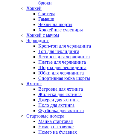
брюки
Хоккей
Свитера
Гамаши
Чехлы на шорты
Хоккейные сувениры
Хоккей с мячом
Черлидинг
Кроп-топ для черлидинга
Топ для черлидинга
Легинсы для черлидинга
Платье для черлидинга
Шорты для черлидинга
Юбки для черлидинга
Спортивная юбка-шорты
Яхтинг
Ветровка для яхтинга
Жилетка для яхтинга
Джерси для яхтинга
Поло для яхтинга
Футболка для яхтинга
Стартовые номера
Майка стартовая
Номер на завязке
Номер на булавках