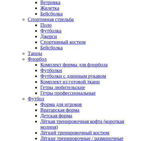
Ветровка
Жилетка
Бейсболка
Спортивная стрельба
Поло
Футболка
Джерси
Спортивный костюм
Бейсболка
Танцы
Флорбол
Комплект формы для флорбола
Футболки
Футболки с длинным рукавом
Комплект из готовой ткани
Гетры любительские
Гетры профессиональные
Футбол
Форма для игроков
Вратарская форма
Детская форма
Лёгкая тренировочная кофта (короткая
молния)
Лёгкий тренировочный костюм
Лёгкие тренировочные / разминочные