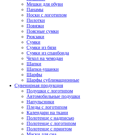
Мешки для обуви
Панамы
Носки с логотипом
Пилотки
Повязки
Поясные сумки
Рюкзаки
Сумки
Сумки из бязи
Сумки из спанбонда
Чехол на чемодан
Шапки
Шапки-ушанки
Шарфы
Шарфы сублимационные
Сувенирная продукция
Подушки с логотипом
Автомобильные подушки
Напульсники
Пледы с логотипом
Календари на ткани
Полотенце с надписью
Полотенце с логотипом
Полотенце с принтом
Маски для сна