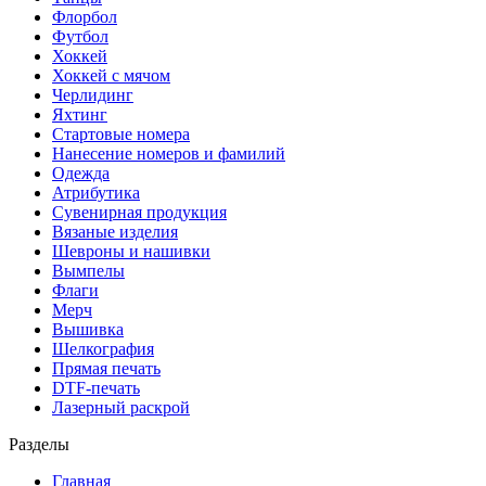
Флорбол
Футбол
Хоккей
Хоккей с мячом
Черлидинг
Яхтинг
Стартовые номера
Нанесение номеров и фамилий
Одежда
Атрибутика
Сувенирная продукция
Вязаные изделия
Шевроны и нашивки
Вымпелы
Флаги
Мерч
Вышивка
Шелкография
Прямая печать
DTF-печать
Лазерный раскрой
Разделы
Главная