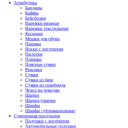
Атрибутика
Банданы
Баффы
Бейсболки
Варежки вязаные
Варежки текстильные
Косынки
Мешки для обуви
Панамы
Носки с логотипом
Пилотки
Повязки
Поясные сумки
Рюкзаки
Сумки
Сумки из бязи
Сумки из спанбонда
Чехол на чемодан
Шапки
Шапки-ушанки
Шарфы
Шарфы сублимационные
Сувенирная продукция
Подушки с логотипом
Автомобильные подушки