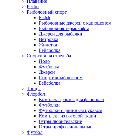
Плавание
Регби
Рыболовный спорт
Бафф
Рыболовные джерси с капюшоном
Рыболовная термокофта
Джерси для рыбалки
Ветровка
Жилетка
Бейсболка
Спортивная стрельба
Поло
Футболка
Джерси
Спортивный костюм
Бейсболка
Танцы
Флорбол
Комплект формы для флорбола
Футболки
Футболки с длинным рукавом
Комплект из готовой ткани
Гетры любительские
Гетры профессиональные
Футбол