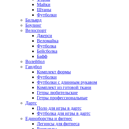
Майки
Штаны
Футболки
Бильярд
Боулинг
Велоспорт
Джерси
Веломайка
Футболка
Бейсболка
Бафф
Волейбол
Гандбол
Комплект формы
Футболки
Футболки с длинным рукавом
Комплект из готовой ткани
Гетры любительские
Гетры профессиональные
Дартс
Поло для игры в дартс
Футболка для игры в дартс
Единоборства и фитнес
Легинсы для фитнеса
Рашгарды