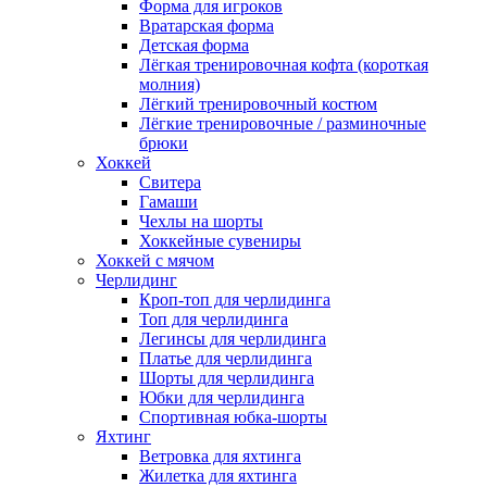
Форма для игроков
Вратарская форма
Детская форма
Лёгкая тренировочная кофта (короткая
молния)
Лёгкий тренировочный костюм
Лёгкие тренировочные / разминочные
брюки
Хоккей
Свитера
Гамаши
Чехлы на шорты
Хоккейные сувениры
Хоккей с мячом
Черлидинг
Кроп-топ для черлидинга
Топ для черлидинга
Легинсы для черлидинга
Платье для черлидинга
Шорты для черлидинга
Юбки для черлидинга
Спортивная юбка-шорты
Яхтинг
Ветровка для яхтинга
Жилетка для яхтинга