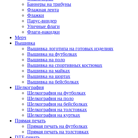
Баннеры на трибуны
Флажная лента
Флажки
Парус-виндер
Уличные флаги
Флаги-накидки
Мерч
Вышивка
Вышивка логотипа на готовых изделиях
Вышивка на футболках
Вышивка на поло
Вышивка на спортивных костюмах
Вышивка на майках
Вышивка на шортах
Вышивка на бейсболках
Шелкография
Шелкография на футболках
Шелкография на поло
Шелкография на бейсболках
Шелкография на толстовках
Шелкография на куртках
Прямая печать
Прямая печать на футболках
Прямая печать на толстовках
DTF-печать