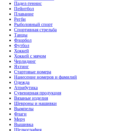
Падел-теннис
Пейнтбол
Плавание
Регби
Рыболовный спорт
Спортивная стрельба
Танцы
Флорбол
Футбол
Хоккей
Хоккей с мячом
Черлидинг
Яхтинг
Стартовые номера
Нанесение номеров и фамилий
Одежда
Атрибутика
Сувенирная продукция
Вязаные изделия
Шевроны и нашивки
Вымпелы
Флаги
Мерч
Вышивка
Шелкография