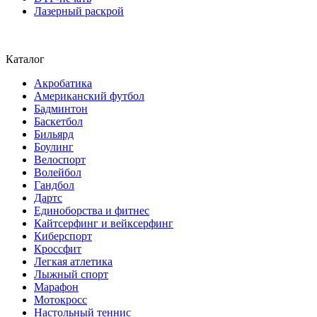
Лазерный раскрой
Каталог
Акробатика
Американский футбол
Бадминтон
Баскетбол
Бильярд
Боулинг
Велоспорт
Волейбол
Гандбол
Дартс
Единоборства и фитнес
Кайтсерфинг и вейксерфинг
Киберспорт
Кроссфит
Легкая атлетика
Лыжный спорт
Марафон
Мотокросс
Настольный теннис