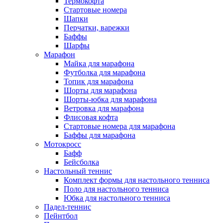
Термокофта
Стартовые номера
Шапки
Перчатки, варежки
Баффы
Шарфы
Марафон
Майка для марафона
Футболка для марафона
Топик для марафона
Шорты для марафона
Шорты-юбка для марафона
Ветровка для марафона
Флисовая кофта
Стартовые номера для марафона
Баффы для марафона
Мотокросс
Бафф
Бейсболка
Настольный теннис
Комплект формы для настольного тенниса
Поло для настольного тенниса
Юбка для настольного тенниса
Падел-теннис
Пейнтбол