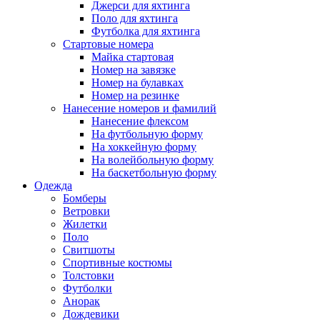
Джерси для яхтинга
Поло для яхтинга
Футболка для яхтинга
Стартовые номера
Майка стартовая
Номер на завязке
Номер на булавках
Номер на резинке
Нанесение номеров и фамилий
Нанесение флексом
На футбольную форму
На хоккейную форму
На волейбольную форму
На баскетбольную форму
Одежда
Бомберы
Ветровки
Жилетки
Поло
Свитшоты
Спортивные костюмы
Толстовки
Футболки
Анорак
Дождевики