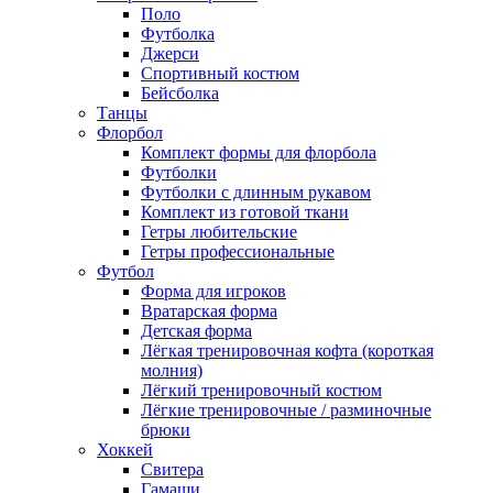
Поло
Футболка
Джерси
Спортивный костюм
Бейсболка
Танцы
Флорбол
Комплект формы для флорбола
Футболки
Футболки с длинным рукавом
Комплект из готовой ткани
Гетры любительские
Гетры профессиональные
Футбол
Форма для игроков
Вратарская форма
Детская форма
Лёгкая тренировочная кофта (короткая
молния)
Лёгкий тренировочный костюм
Лёгкие тренировочные / разминочные
брюки
Хоккей
Свитера
Гамаши