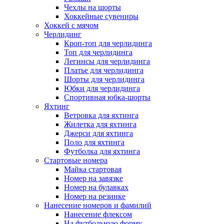
Чехлы на шорты
Хоккейные сувениры
Хоккей с мячом
Черлидинг
Кроп-топ для черлидинга
Топ для черлидинга
Легинсы для черлидинга
Платье для черлидинга
Шорты для черлидинга
Юбки для черлидинга
Спортивная юбка-шорты
Яхтинг
Ветровка для яхтинга
Жилетка для яхтинга
Джерси для яхтинга
Поло для яхтинга
Футболка для яхтинга
Стартовые номера
Майка стартовая
Номер на завязке
Номер на булавках
Номер на резинке
Нанесение номеров и фамилий
Нанесение флексом
На футбольную форму