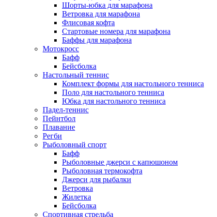
Шорты-юбка для марафона
Ветровка для марафона
Флисовая кофта
Стартовые номера для марафона
Баффы для марафона
Мотокросс
Бафф
Бейсболка
Настольный теннис
Комплект формы для настольного тенниса
Поло для настольного тенниса
Юбка для настольного тенниса
Падел-теннис
Пейнтбол
Плавание
Регби
Рыболовный спорт
Бафф
Рыболовные джерси с капюшоном
Рыболовная термокофта
Джерси для рыбалки
Ветровка
Жилетка
Бейсболка
Спортивная стрельба