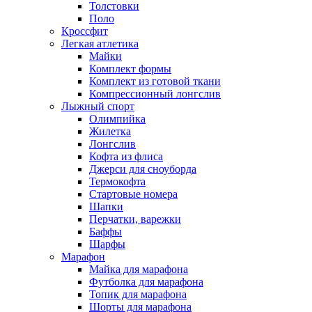
Толстовки
Поло
Кроссфит
Легкая атлетика
Майки
Комплект формы
Комплект из готовой ткани
Компрессионный лонгслив
Лыжный спорт
Олимпийка
Жилетка
Лонгслив
Кофта из флиса
Джерси для сноуборда
Термокофта
Стартовые номера
Шапки
Перчатки, варежки
Баффы
Шарфы
Марафон
Майка для марафона
Футболка для марафона
Топик для марафона
Шорты для марафона