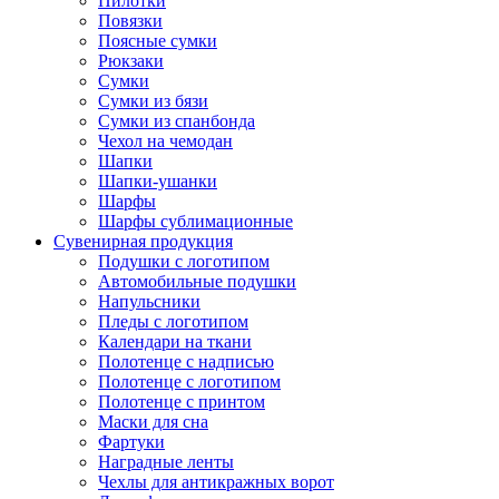
Пилотки
Повязки
Поясные сумки
Рюкзаки
Сумки
Сумки из бязи
Сумки из спанбонда
Чехол на чемодан
Шапки
Шапки-ушанки
Шарфы
Шарфы сублимационные
Сувенирная продукция
Подушки с логотипом
Автомобильные подушки
Напульсники
Пледы с логотипом
Календари на ткани
Полотенце с надписью
Полотенце с логотипом
Полотенце с принтом
Маски для сна
Фартуки
Наградные ленты
Чехлы для антикражных ворот