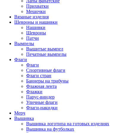
Лапы фанатские
Прихватки
Мешочки
Вязаные изделия
Шевроны и нашивки
Нашивки
Шевроны
Патчи
Вымпелы
Вышитые вымпел
Печатные вымпелы
Флаги
Флаги
Спортивные флаги
Флаги стран
Баннеры на трибуны
Флажная лента
Флажки
Парус-виндер
Уличные флаги
Флаги-накидки
Мерч
Вышивка
Вышивка логотипа на готовых изделиях
Вышивка на футболках