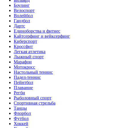
Бильярд
Боулинг
Велоспорт
Волейбол
Гандбол
Дартс
Единоборства и фитнес
Кайтсерфинг и вейксерфинг
Киберспорт
Кроссфит
Легкая атлетика
Лыжный спорт
Марафон
Мотокросс
Настольный теннис
Падел-теннис
Пейнтбол
Плавание
Регби
Рыболовный спорт
Спортивная стрельба
Танцы
Флорбол
Футбол
Хоккей