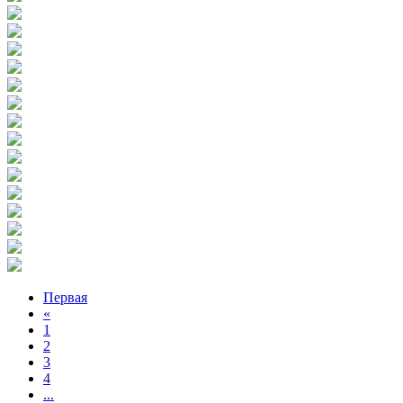
Первая
«
1
2
3
4
...