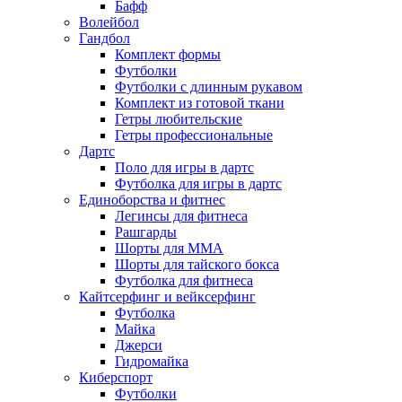
Бафф
Волейбол
Гандбол
Комплект формы
Футболки
Футболки с длинным рукавом
Комплект из готовой ткани
Гетры любительские
Гетры профессиональные
Дартс
Поло для игры в дартс
Футболка для игры в дартс
Единоборства и фитнес
Легинсы для фитнеса
Рашгарды
Шорты для MMA
Шорты для тайского бокса
Футболка для фитнеса
Кайтсерфинг и вейксерфинг
Футболка
Майка
Джерси
Гидромайка
Киберспорт
Футболки