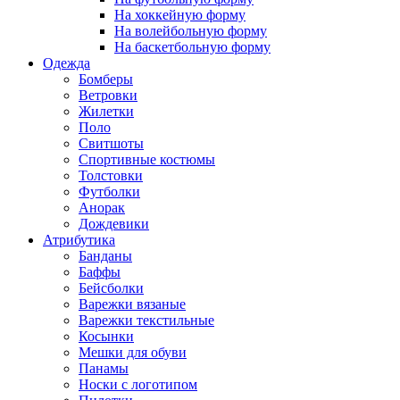
На хоккейную форму
На волейбольную форму
На баскетбольную форму
Одежда
Бомберы
Ветровки
Жилетки
Поло
Свитшоты
Спортивные костюмы
Толстовки
Футболки
Анорак
Дождевики
Атрибутика
Банданы
Баффы
Бейсболки
Варежки вязаные
Варежки текстильные
Косынки
Мешки для обуви
Панамы
Носки с логотипом