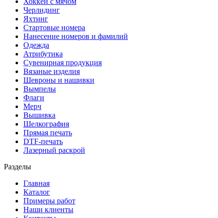
Хоккей с мячом
Черлидинг
Яхтинг
Стартовые номера
Нанесение номеров и фамилий
Одежда
Атрибутика
Сувенирная продукция
Вязаные изделия
Шевроны и нашивки
Вымпелы
Флаги
Мерч
Вышивка
Шелкография
Прямая печать
DTF-печать
Лазерный раскрой
Разделы
Главная
Каталог
Примеры работ
Наши клиенты