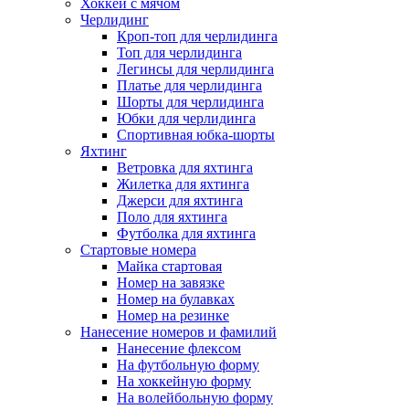
Хоккей с мячом
Черлидинг
Кроп-топ для черлидинга
Топ для черлидинга
Легинсы для черлидинга
Платье для черлидинга
Шорты для черлидинга
Юбки для черлидинга
Спортивная юбка-шорты
Яхтинг
Ветровка для яхтинга
Жилетка для яхтинга
Джерси для яхтинга
Поло для яхтинга
Футболка для яхтинга
Стартовые номера
Майка стартовая
Номер на завязке
Номер на булавках
Номер на резинке
Нанесение номеров и фамилий
Нанесение флексом
На футбольную форму
На хоккейную форму
На волейбольную форму