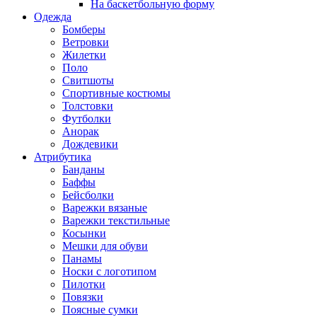
На баскетбольную форму
Одежда
Бомберы
Ветровки
Жилетки
Поло
Свитшоты
Спортивные костюмы
Толстовки
Футболки
Анорак
Дождевики
Атрибутика
Банданы
Баффы
Бейсболки
Варежки вязаные
Варежки текстильные
Косынки
Мешки для обуви
Панамы
Носки с логотипом
Пилотки
Повязки
Поясные сумки