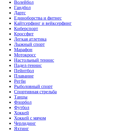
Волейбол
Гандбол
Дартс
Единоборства и фитнес
Кайтсерфинг и вейксерфинг
Киберспорт
Кроссфит
Легкая атлетика
Лыжный спорт
Марафон
Мотокросс
Настольный теннис
Падел-теннис
Пейнтбол
Плавание
Регби
Рыболовный спорт
Спортивная стрельба
Танцы
Флорбол
Футбол
Хоккей
Хоккей с мячом
Черлидинг
Яхтинг