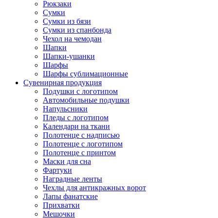
Рюкзаки
Сумки
Сумки из бязи
Сумки из спанбонда
Чехол на чемодан
Шапки
Шапки-ушанки
Шарфы
Шарфы сублимационные
Сувенирная продукция
Подушки с логотипом
Автомобильные подушки
Напульсники
Пледы с логотипом
Календари на ткани
Полотенце с надписью
Полотенце с логотипом
Полотенце с принтом
Маски для сна
Фартуки
Наградные ленты
Чехлы для антикражных ворот
Лапы фанатские
Прихватки
Мешочки