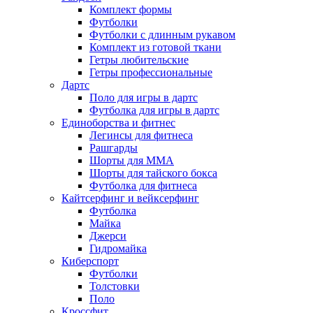
Комплект формы
Футболки
Футболки с длинным рукавом
Комплект из готовой ткани
Гетры любительские
Гетры профессиональные
Дартс
Поло для игры в дартс
Футболка для игры в дартс
Единоборства и фитнес
Легинсы для фитнеса
Рашгарды
Шорты для MMA
Шорты для тайского бокса
Футболка для фитнеса
Кайтсерфинг и вейксерфинг
Футболка
Майка
Джерси
Гидромайка
Киберспорт
Футболки
Толстовки
Поло
Кроссфит