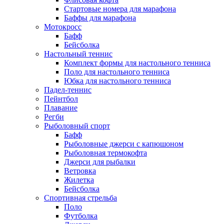
Стартовые номера для марафона
Баффы для марафона
Мотокросс
Бафф
Бейсболка
Настольный теннис
Комплект формы для настольного тенниса
Поло для настольного тенниса
Юбка для настольного тенниса
Падел-теннис
Пейнтбол
Плавание
Регби
Рыболовный спорт
Бафф
Рыболовные джерси с капюшоном
Рыболовная термокофта
Джерси для рыбалки
Ветровка
Жилетка
Бейсболка
Спортивная стрельба
Поло
Футболка