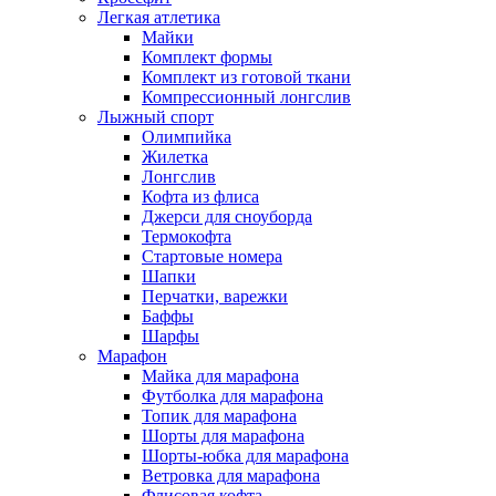
Легкая атлетика
Майки
Комплект формы
Комплект из готовой ткани
Компрессионный лонгслив
Лыжный спорт
Олимпийка
Жилетка
Лонгслив
Кофта из флиса
Джерси для сноуборда
Термокофта
Стартовые номера
Шапки
Перчатки, варежки
Баффы
Шарфы
Марафон
Майка для марафона
Футболка для марафона
Топик для марафона
Шорты для марафона
Шорты-юбка для марафона
Ветровка для марафона
Флисовая кофта