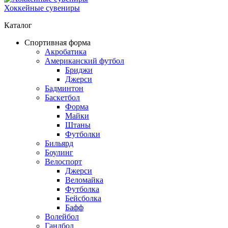
Хоккейные сувениры
Каталог
Спортивная форма
Акробатика
Американский футбол
Бриджи
Джерси
Бадминтон
Баскетбол
Форма
Майки
Штаны
Футболки
Бильярд
Боулинг
Велоспорт
Джерси
Веломайка
Футболка
Бейсболка
Бафф
Волейбол
Гандбол