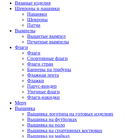
Вязаные изделия
Шевроны и нашивки
Нашивки
Шевроны
Патчи
Вымпелы
Вышитые вымпел
Печатные вымпелы
Флаги
Флаги
Спортивные флаги
Флаги стран
Баннеры на трибуны
Флажная лента
Флажки
Парус-виндер
Уличные флаги
Флаги-накидки
Мерч
Вышивка
Вышивка логотипа на готовых изделиях
Вышивка на футболках
Вышивка на поло
Вышивка на спортивных костюмах
Вышивка на майках