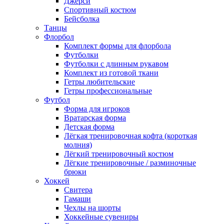
Джерси
Спортивный костюм
Бейсболка
Танцы
Флорбол
Комплект формы для флорбола
Футболки
Футболки с длинным рукавом
Комплект из готовой ткани
Гетры любительские
Гетры профессиональные
Футбол
Форма для игроков
Вратарская форма
Детская форма
Лёгкая тренировочная кофта (короткая
молния)
Лёгкий тренировочный костюм
Лёгкие тренировочные / разминочные
брюки
Хоккей
Свитера
Гамаши
Чехлы на шорты
Хоккейные сувениры