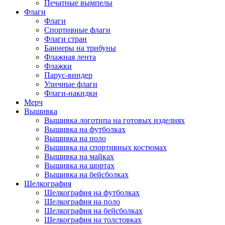
Печатные вымпелы
Флаги
Флаги
Спортивные флаги
Флаги стран
Баннеры на трибуны
Флажная лента
Флажки
Парус-виндер
Уличные флаги
Флаги-накидки
Мерч
Вышивка
Вышивка логотипа на готовых изделиях
Вышивка на футболках
Вышивка на поло
Вышивка на спортивных костюмах
Вышивка на майках
Вышивка на шортах
Вышивка на бейсболках
Шелкография
Шелкография на футболках
Шелкография на поло
Шелкография на бейсболках
Шелкография на толстовках