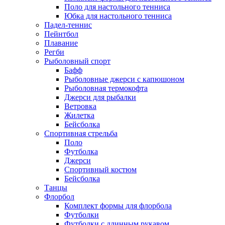
Поло для настольного тенниса
Юбка для настольного тенниса
Падел-теннис
Пейнтбол
Плавание
Регби
Рыболовный спорт
Бафф
Рыболовные джерси с капюшоном
Рыболовная термокофта
Джерси для рыбалки
Ветровка
Жилетка
Бейсболка
Спортивная стрельба
Поло
Футболка
Джерси
Спортивный костюм
Бейсболка
Танцы
Флорбол
Комплект формы для флорбола
Футболки
Футболки с длинным рукавом