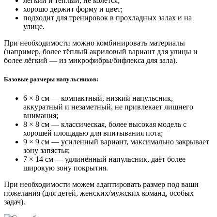
лёгкий и тёплый, не колется;
хорошо держит форму и цвет;
подходит для тренировок в прохладных залах и на
улице.
При необходимости можно комбинировать материалы
(например, более тёплый акриловый вариант для улицы и
более лёгкий — из микрофибры/бифлекса для зала).
Базовые размеры напульсников:
6 × 8 см — компактный, низкий напульсник,
аккуратный и незаметный, не привлекает лишнего
внимания;
8 × 8 см — классическая, более высокая модель с
хорошей площадью для впитывания пота;
9 × 9 см — усиленный вариант, максимально закрывает
зону запястья;
7 × 14 см — удлинённый напульсник, даёт более
широкую зону покрытия.
При необходимости можем адаптировать размер под ваши
пожелания (для детей, женских/мужских команд, особых
задач).