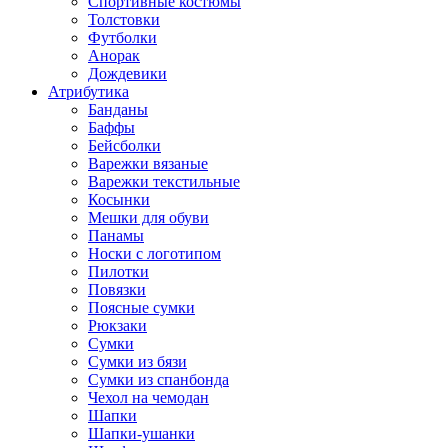
Спортивные костюмы
Толстовки
Футболки
Анорак
Дождевики
Атрибутика
Банданы
Баффы
Бейсболки
Варежки вязаные
Варежки текстильные
Косынки
Мешки для обуви
Панамы
Носки с логотипом
Пилотки
Повязки
Поясные сумки
Рюкзаки
Сумки
Сумки из бязи
Сумки из спанбонда
Чехол на чемодан
Шапки
Шапки-ушанки