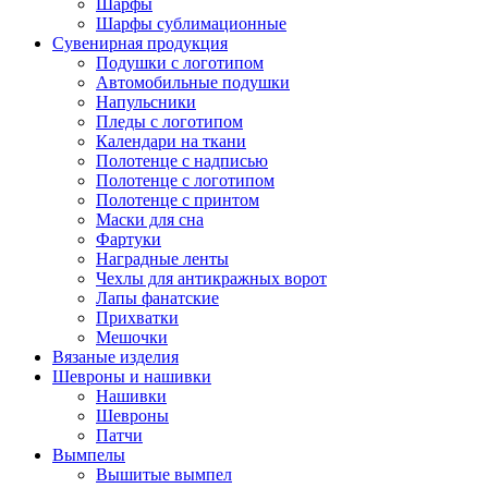
Шарфы
Шарфы сублимационные
Сувенирная продукция
Подушки с логотипом
Автомобильные подушки
Напульсники
Пледы с логотипом
Календари на ткани
Полотенце с надписью
Полотенце с логотипом
Полотенце с принтом
Маски для сна
Фартуки
Наградные ленты
Чехлы для антикражных ворот
Лапы фанатские
Прихватки
Мешочки
Вязаные изделия
Шевроны и нашивки
Нашивки
Шевроны
Патчи
Вымпелы
Вышитые вымпел