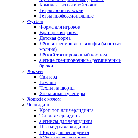
Комплект из готовой ткани
Гетры любительские
Гетры профессиональные
Футбол
Форма для игроков
Вратарская форма
Детская форма
Лёгкая тренировочная кофта (короткая
молния)
Лёгкий тренировочный костюм
Лёгкие тренировочные / разминочные
брюки
Хоккей
Свитера
Гамаши
Чехлы на шорты
Хоккейные сувениры
Хоккей с мячом
Черлидинг
Кроп-топ для черлидинга
Топ для черлидинга
Легинсы для черлидинга
Платье для черлидинга
Шорты для черлидинга
Юбки для черлидинга