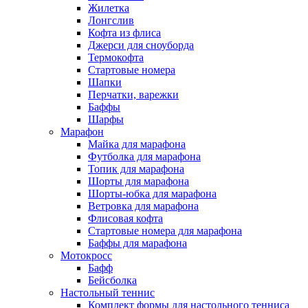
Жилетка
Лонгслив
Кофта из флиса
Джерси для сноуборда
Термокофта
Стартовые номера
Шапки
Перчатки, варежки
Баффы
Шарфы
Марафон
Майка для марафона
Футболка для марафона
Топик для марафона
Шорты для марафона
Шорты-юбка для марафона
Ветровка для марафона
Флисовая кофта
Стартовые номера для марафона
Баффы для марафона
Мотокросс
Бафф
Бейсболка
Настольный теннис
Комплект формы для настольного тенниса