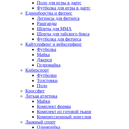
Поло для игры в дартс
Футболка для игры в дартс
Единоборства и фитнес
Легинсы для фитнеса
Рашгарды
Шорты для MMA
Шорты для тайского бокса
Футболка для фитнеса
Кайтсерфинг и вейксерфинг
Футболка
Майка
Джерси
Гидромайка
Киберспорт
Футболки
Толстовки
Поло
Кроссфит
Легкая атлетика
Майки
Комплект формы
Комплект из готовой ткани
Компрессионный лонгслив
Лыжный спорт
Олимпийка