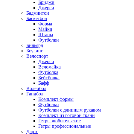
Бриджи
Джерси
Бадминтон
Баскетбол
Форма
Майки
Штаны
Футболки
Бильярд
Боулинг
Велоспорт
Джерси
Веломайка
Футболка
Бейсболка
Бафф
Волейбол
Гандбол
Комплект формы
Футболки
Футболки с длинным рукавом
Комплект из готовой ткани
Гетры любительские
Гетры профессиональные
Дартс