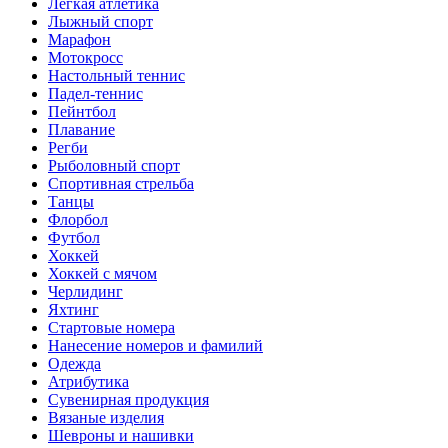
Легкая атлетика
Лыжный спорт
Марафон
Мотокросс
Настольный теннис
Падел-теннис
Пейнтбол
Плавание
Регби
Рыболовный спорт
Спортивная стрельба
Танцы
Флорбол
Футбол
Хоккей
Хоккей с мячом
Черлидинг
Яхтинг
Стартовые номера
Нанесение номеров и фамилий
Одежда
Атрибутика
Сувенирная продукция
Вязаные изделия
Шевроны и нашивки