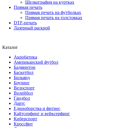
Шелкография на куртках
Прямая печать
Прямая печать на футболках
Прямая печать на толстовках
DTF-печать
Лазерный раскрой
Каталог
Акробатика
Американский футбол
Бадминтон
Баскетбол
Бильярд
Боулинг
Велоспорт
Волейбол
Гандбол
Дартс
Единоборства и фитнес
Кайтсерфинг и вейксерфинг
Киберспорт
Кроссфит