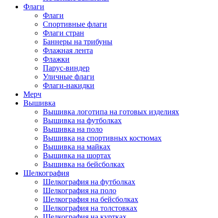
Флаги
Флаги
Спортивные флаги
Флаги стран
Баннеры на трибуны
Флажная лента
Флажки
Парус-виндер
Уличные флаги
Флаги-накидки
Мерч
Вышивка
Вышивка логотипа на готовых изделиях
Вышивка на футболках
Вышивка на поло
Вышивка на спортивных костюмах
Вышивка на майках
Вышивка на шортах
Вышивка на бейсболках
Шелкография
Шелкография на футболках
Шелкография на поло
Шелкография на бейсболках
Шелкография на толстовках
Шелкография на куртках