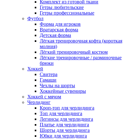
Комплект из готовой ткани
Гетры любительские
Гетры профессиональные
Футбол
Форма для игроков
Вратарская форма
Детская форма
Лёгкая тренировочная кофта (короткая
молния)
Лёгкий тренировочный костюм
Лёгкие тренировочные / разминочные
брюки
Хоккей
Свитера
Гамаши
Чехлы на шорты
Хоккейные сувениры
Хоккей с мячом
Черлидинг
Кроп-топ для черлидинга
Топ для черлидинга
Легинсы для черлидинга
Платье для черлидинга
Шорты для черлидинга
Юбки для черлидинга