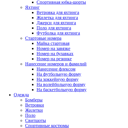
Спортивная юбка-шорты
Яхтинг
Ветровка для яхтинга
Жилетка для яхтинга
Джерси для яхтинга
Поло для яхтинга
Футболка для яхтинга
Стартовые номера
Майка стартовая
Номер на завязке
Номер на булавках
Номер на резинке
Нанесение номеров и фамилий
Нанесение флексом
На футбольную форму
На хоккейную форму
На волейбольную форму
На баскетбольную форму
Одежда
Бомберы
Ветровки
Жилетки
Поло
Свитшоты
Спортивные костюмы