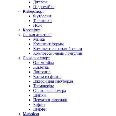
Джерси
Гидромайка
Киберспорт
Футболки
Толстовки
Поло
Кроссфит
Легкая атлетика
Майки
Комплект формы
Комплект из готовой ткани
Компрессионный лонгслив
Лыжный спорт
Олимпийка
Жилетка
Лонгслив
Кофта из флиса
Джерси для сноуборда
Термокофта
Стартовые номера
Шапки
Перчатки, варежки
Баффы
Шарфы
Марафон