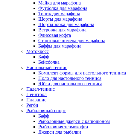
Майка для марафона
Футболка для марафона
Топик для марафона
Шорты для марафона
Шорты-юбка для марафона
Ветровка для марафона
Флисовая кофта
Стартовые номера для марафона
Баффы для марафона
Мотокросс
Бафф
Бейсболка
Настольный теннис
Комплект формы для настольного тенниса
Поло для настольного тенниса
Юбка для настольного тенниса
Падел-теннис
Пейнтбол
Плавание
Регби
Рыболовный спорт
Бафф
Рыболовные джерси с капюшоном
Рыболовная термокофта
Джерси для рыбалки