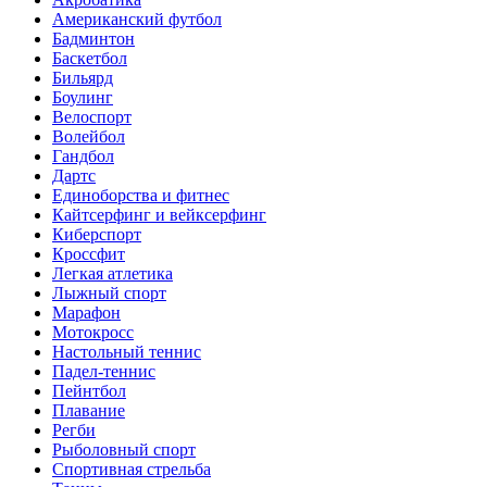
Американский футбол
Бадминтон
Баскетбол
Бильярд
Боулинг
Велоспорт
Волейбол
Гандбол
Дартс
Единоборства и фитнес
Кайтсерфинг и вейксерфинг
Киберспорт
Кроссфит
Легкая атлетика
Лыжный спорт
Марафон
Мотокросс
Настольный теннис
Падел-теннис
Пейнтбол
Плавание
Регби
Рыболовный спорт
Спортивная стрельба