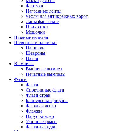
Маски для сна
Фартуки
Наградные ленты
Чехлы для антикражных ворот
Лапы фанатские
Прихватки
Мешочки
Вязаные изделия
Шевроны и нашивки
Нашивки
Шевроны
Патчи
Вымпелы
Вышитые вымпел
Печатные вымпелы
Флаги
Флаги
Спортивные флаги
Флаги стран
Баннеры на трибуны
Флажная лента
Флажки
Парус-виндер
Уличные флаги
Флаги-накидки