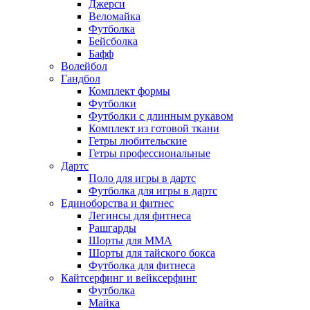
Джерси
Веломайка
Футболка
Бейсболка
Бафф
Волейбол
Гандбол
Комплект формы
Футболки
Футболки с длинным рукавом
Комплект из готовой ткани
Гетры любительские
Гетры профессиональные
Дартс
Поло для игры в дартс
Футболка для игры в дартс
Единоборства и фитнес
Легинсы для фитнеса
Рашгарды
Шорты для MMA
Шорты для тайского бокса
Футболка для фитнеса
Кайтсерфинг и вейксерфинг
Футболка
Майка