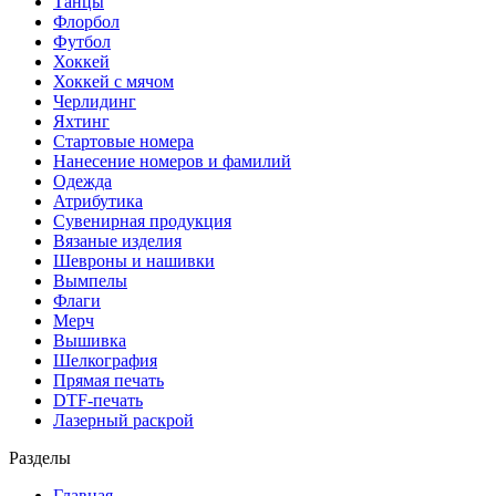
Танцы
Флорбол
Футбол
Хоккей
Хоккей с мячом
Черлидинг
Яхтинг
Стартовые номера
Нанесение номеров и фамилий
Одежда
Атрибутика
Сувенирная продукция
Вязаные изделия
Шевроны и нашивки
Вымпелы
Флаги
Мерч
Вышивка
Шелкография
Прямая печать
DTF-печать
Лазерный раскрой
Разделы
Главная