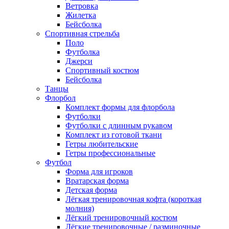
Ветровка
Жилетка
Бейсболка
Спортивная стрельба
Поло
Футболка
Джерси
Спортивный костюм
Бейсболка
Танцы
Флорбол
Комплект формы для флорбола
Футболки
Футболки с длинным рукавом
Комплект из готовой ткани
Гетры любительские
Гетры профессиональные
Футбол
Форма для игроков
Вратарская форма
Детская форма
Лёгкая тренировочная кофта (короткая
молния)
Лёгкий тренировочный костюм
Лёгкие тренировочные / разминочные