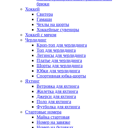
брюки
Хоккей
Свитера
Гамаши
Чехлы на шорты
Хоккейные сувениры
Хоккей с мячом
Черлидинг
Кроп-топ для черлидинга
Топ для черлидинга
Легинсы для черлидинга
Платье для черлидинга
Шорты для черлидинга
Юбки для черлидинга
Спортивная юбка-шорты
Яхтинг
Ветровка для яхтинга
Жилетка для яхтинга
Джерси для яхтинга
Поло для яхтинга
Футболка для яхтинга
Стартовые номера
Майка стартовая
Номер на завязке
Номер на булавках