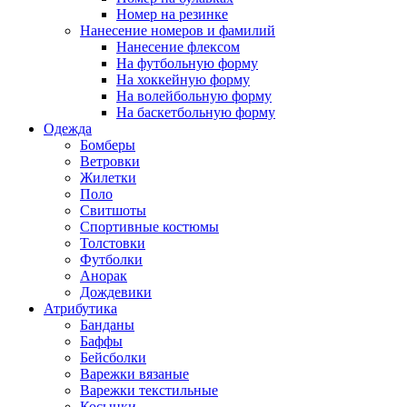
Номер на резинке
Нанесение номеров и фамилий
Нанесение флексом
На футбольную форму
На хоккейную форму
На волейбольную форму
На баскетбольную форму
Одежда
Бомберы
Ветровки
Жилетки
Поло
Свитшоты
Спортивные костюмы
Толстовки
Футболки
Анорак
Дождевики
Атрибутика
Банданы
Баффы
Бейсболки
Варежки вязаные
Варежки текстильные
Косынки