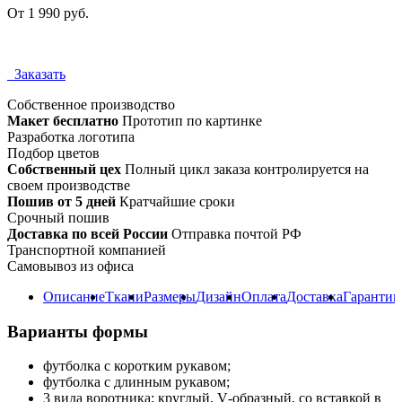
От 1 990 руб.
Заказать
Собственное
производство
Макет бесплатно
Прототип по картинке
Разработка логотипа
Подбор цветов
Собственный цех
Полный цикл заказа контролируется на
своем производстве
Пошив от 5 дней
Кратчайшие сроки
Срочный пошив
Доставка по всей России
Отправка почтой РФ
Транспортной компанией
Самовывоз из офиса
Описание
Ткани
Размеры
Дизайн
Оплата
Доставка
Гарантии
Варианты формы
футболка с коротким рукавом;
футболка с длинным рукавом;
3 вида воротника: круглый, V‑образный, со вставкой в