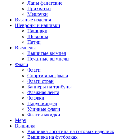
Лапы фанатские
Прихватки
Мешочки
Вязаные изделия
Шевроны и нашивки
Нашивки
Шевроны
Патчи
Вымпелы
Вышитые вымпел
Печатные вымпелы
Флаги
Флаги
Спортивные флаги
Флаги стран
Баннеры на трибуны
Флажная лента
Флажки
Парус-виндер
Уличные флаги
Флаги-накидки
Мерч
Вышивка
Вышивка логотипа на готовых изделиях
Вышивка на футболках