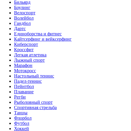
Бильярд
Боулинг
Велоспорт
Волейбол
Гандбол
Дартс
Единоборства и фитнес
Кайтсерфинг и вейксерфинг
Киберспорт
Кроссфит
Легкая атлетика
Лыжный спорт
Марафон
Мотокросс
Настольный теннис
Падел-теннис
Пейнтбол
Плавание
Регби
Рыболовный спорт
Спортивная стрельба
Танцы
Флорбол
Футбол
Хоккей