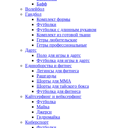
Бафф
Волейбол
Гандбол
Комплект формы
Футболки
Футболки с длинным рукавом
Комплект из готовой ткани
Гетры любительские
Гетры профессиональные
Дартс
Поло для игры в дартс
Футболка для игры в дартс
Единоборства и фитнес
Легинсы для фитнеса
Рашгарды
Шорты для MMA
Шорты для тайского бокса
Футболка для фитнеса
Кайтсерфинг и вейксерфинг
Футболка
Майка
Джерси
Гидромайка
Киберспорт
Футболки