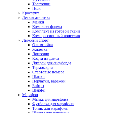
Толстовки
Поло
Кроссфит
Легкая атлетика
Майки
Комплект формы
Комплект из готовой ткани
Компрессионный лонгслив
Лыжный спорт
Олимпийка
Жилетка
Лонгслив
Кофта из флиса
Джерси для сноуборда
Термокофта
Стартовые номера
Шапки
Перчатки, варежки
Баффы
Шарфы
Марафон
Майка для марафона
Футболка для марафона
Топик для марафона
Шорты для марафона