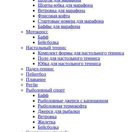
Шорты-юбка для марафона
Ветровка для марафона
Флисовая кофта
Стартовые номера для марафона
Баффы для марафона
Мотокросс
Бафф
Бейсболка
Настольный теннис
Комплект формы для настольного тенниса
Поло для настольного тенниса
Юбка для настольного тенниса
Падел-теннис
Пейнтбол
Плавание
Регби
Рыболовный спорт
Бафф
Рыболовные джерси с капюшоном
Рыболовная термокофта
Джерси для рыбалки
Ветровка
Жилетка
Бейсболка