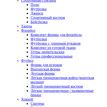
Спортивная стрельба
Поло
Футболка
Джерси
Спортивный костюм
Бейсболка
Танцы
Флорбол
Комплект формы для флорбола
Футболки
Футболки с длинным рукавом
Комплект из готовой ткани
Гетры любительские
Гетры профессиональные
Футбол
Форма для игроков
Вратарская форма
Детская форма
Лёгкая тренировочная кофта (короткая
молния)
Лёгкий тренировочный костюм
Лёгкие тренировочные / разминочные
брюки
Хоккей
Свитера