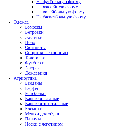
На футбольную форму
На хоккейную форму
На волейбольную форму
На баскетбольную форму
Одежда
Бомберы
Ветровки
Жилетки
Поло
Свитшоты
Спортивные костюмы
Толстовки
Футболки
Анорак
Дождевики
Атрибутика
Банданы
Баффы
Бейсболки
Варежки вязаные
Варежки текстильные
Косынки
Мешки для обуви
Панамы
Носки с логотипом