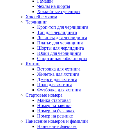
Гамаши
Чехлы на шорты
Хоккейные сувениры
Хоккей с мячом
Черлидинг
Кроп-топ для черлидинга
Топ для черлидинга
Легинсы для черлидинга
Платье для черлидинга
Шорты для черлидинга
Юбки для черлидинга
Спортивная юбка-шорты
Яхтинг
Ветровка для яхтинга
Жилетка для яхтинга
Джерси для яхтинга
Поло для яхтинга
Футболка для яхтинга
Стартовые номера
Майка стартовая
Номер на завязке
Номер на булавках
Номер на резинке
Нанесение номеров и фамилий
Нанесение флексом