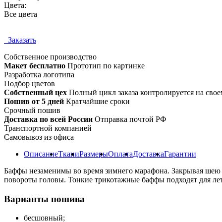
Цвета:
Все цвета
Заказать
Собственное
производство
Макет бесплатно
Прототип по картинке
Разработка логотипа
Подбор цветов
Собственный цех
Полный цикл заказа контролируется на свое
Пошив от 5 дней
Кратчайшие сроки
Срочный пошив
Доставка по всей России
Отправка почтой РФ
Транспортной компанией
Самовывоз из офиса
Описание
Ткани
Размеры
Оплата
Доставка
Гарантии
Баффы незаменимы во время зимнего марафона. Закрывая шею и 
повороты головы. Тонкие трикотажные баффы подходят для лет
Варианты пошива
бесшовный;