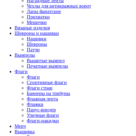
Наградные ленты
Чехлы для антикражных ворот
Лапы фанатские
Прихватки
Мешочки
Вязаные изделия
Шевроны и нашивки
Нашивки
Шевроны
Патчи
Вымпелы
Вышитые вымпел
Печатные вымпелы
Флаги
Флаги
Спортивные флаги
Флаги стран
Баннеры на трибуны
Флажная лента
Флажки
Парус-виндер
Уличные флаги
Флаги-накидки
Мерч
Вышивка