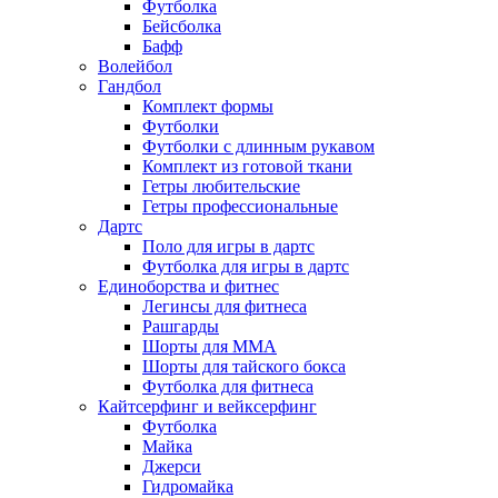
Футболка
Бейсболка
Бафф
Волейбол
Гандбол
Комплект формы
Футболки
Футболки с длинным рукавом
Комплект из готовой ткани
Гетры любительские
Гетры профессиональные
Дартс
Поло для игры в дартс
Футболка для игры в дартс
Единоборства и фитнес
Легинсы для фитнеса
Рашгарды
Шорты для MMA
Шорты для тайского бокса
Футболка для фитнеса
Кайтсерфинг и вейксерфинг
Футболка
Майка
Джерси
Гидромайка