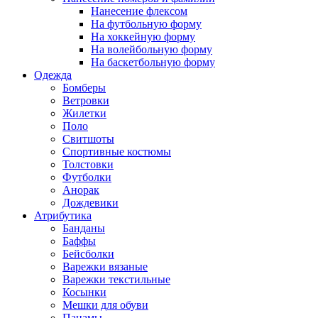
Нанесение флексом
На футбольную форму
На хоккейную форму
На волейбольную форму
На баскетбольную форму
Одежда
Бомберы
Ветровки
Жилетки
Поло
Свитшоты
Спортивные костюмы
Толстовки
Футболки
Анорак
Дождевики
Атрибутика
Банданы
Баффы
Бейсболки
Варежки вязаные
Варежки текстильные
Косынки
Мешки для обуви
Панамы