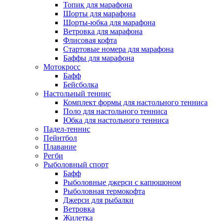
Топик для марафона
Шорты для марафона
Шорты-юбка для марафона
Ветровка для марафона
Флисовая кофта
Стартовые номера для марафона
Баффы для марафона
Мотокросс
Бафф
Бейсболка
Настольный теннис
Комплект формы для настольного тенниса
Поло для настольного тенниса
Юбка для настольного тенниса
Падел-теннис
Пейнтбол
Плавание
Регби
Рыболовный спорт
Бафф
Рыболовные джерси с капюшоном
Рыболовная термокофта
Джерси для рыбалки
Ветровка
Жилетка