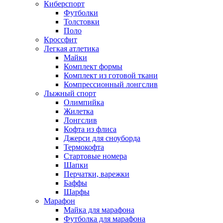
Киберспорт
Футболки
Толстовки
Поло
Кроссфит
Легкая атлетика
Майки
Комплект формы
Комплект из готовой ткани
Компрессионный лонгслив
Лыжный спорт
Олимпийка
Жилетка
Лонгслив
Кофта из флиса
Джерси для сноуборда
Термокофта
Стартовые номера
Шапки
Перчатки, варежки
Баффы
Шарфы
Марафон
Майка для марафона
Футболка для марафона