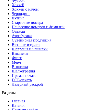
Футбол
Хоккей
Хоккей с мячом
Черлидинг
Яхтинг
Стартовые номера
Нанесение номеров и фамилий
Одежда
Атрибутика
Сувенирная продукция
Вязаные изделия
Шевроны и нашивки
Вымпелы
Флаги
Мерч
Вышивка
Шелкография
Прямая печать
DTF-печать
Лазерный раскрой
Разделы
Главная
Каталог
Примеры работ