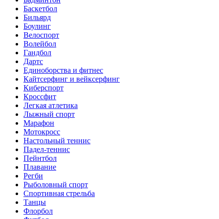
Баскетбол
Бильярд
Боулинг
Велоспорт
Волейбол
Гандбол
Дартс
Единоборства и фитнес
Кайтсерфинг и вейксерфинг
Киберспорт
Кроссфит
Легкая атлетика
Лыжный спорт
Марафон
Мотокросс
Настольный теннис
Падел-теннис
Пейнтбол
Плавание
Регби
Рыболовный спорт
Спортивная стрельба
Танцы
Флорбол