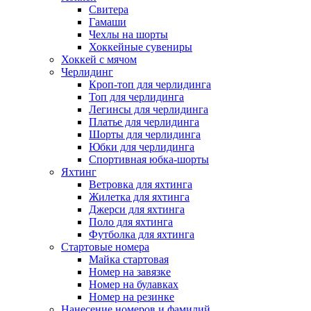
Свитера
Гамаши
Чехлы на шорты
Хоккейные сувениры
Хоккей с мячом
Черлидинг
Кроп-топ для черлидинга
Топ для черлидинга
Легинсы для черлидинга
Платье для черлидинга
Шорты для черлидинга
Юбки для черлидинга
Спортивная юбка-шорты
Яхтинг
Ветровка для яхтинга
Жилетка для яхтинга
Джерси для яхтинга
Поло для яхтинга
Футболка для яхтинга
Стартовые номера
Майка стартовая
Номер на завязке
Номер на булавках
Номер на резинке
Нанесение номеров и фамилий