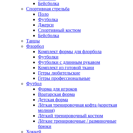
Бейсболка
Спортивная стрельба
Поло
Футболка
Джерси
Спортивный костюм
Бейсболка
Танцы
Флорбол
Комплект формы для флорбола
Футболки
Футболки с длинным рукавом
Комплект из готовой ткани
Гетры любительские
Гетры профессиональные
Футбол
Форма для игроков
Вратарская форма
Детская форма
Лёгкая тренировочная кофта (короткая
молния)
Лёгкий тренировочный костюм
Лёгкие тренировочные / разминочные
брюки
Хоккей