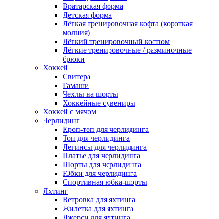
Вратарская форма
Детская форма
Лёгкая тренировочная кофта (короткая
молния)
Лёгкий тренировочный костюм
Лёгкие тренировочные / разминочные
брюки
Хоккей
Свитера
Гамаши
Чехлы на шорты
Хоккейные сувениры
Хоккей с мячом
Черлидинг
Кроп-топ для черлидинга
Топ для черлидинга
Легинсы для черлидинга
Платье для черлидинга
Шорты для черлидинга
Юбки для черлидинга
Спортивная юбка-шорты
Яхтинг
Ветровка для яхтинга
Жилетка для яхтинга
Джерси для яхтинга