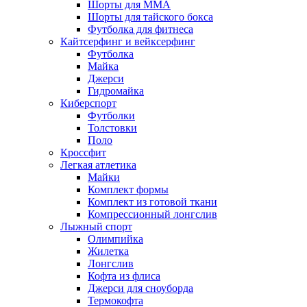
Шорты для MMA
Шорты для тайского бокса
Футболка для фитнеса
Кайтсерфинг и вейксерфинг
Футболка
Майка
Джерси
Гидромайка
Киберспорт
Футболки
Толстовки
Поло
Кроссфит
Легкая атлетика
Майки
Комплект формы
Комплект из готовой ткани
Компрессионный лонгслив
Лыжный спорт
Олимпийка
Жилетка
Лонгслив
Кофта из флиса
Джерси для сноуборда
Термокофта