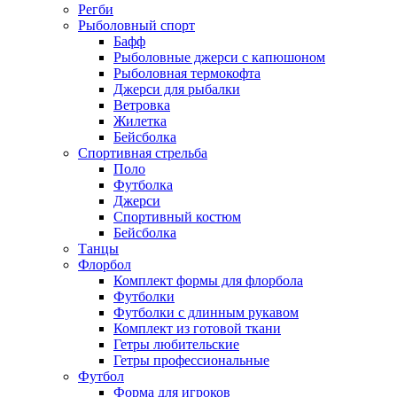
Регби
Рыболовный спорт
Бафф
Рыболовные джерси с капюшоном
Рыболовная термокофта
Джерси для рыбалки
Ветровка
Жилетка
Бейсболка
Спортивная стрельба
Поло
Футболка
Джерси
Спортивный костюм
Бейсболка
Танцы
Флорбол
Комплект формы для флорбола
Футболки
Футболки с длинным рукавом
Комплект из готовой ткани
Гетры любительские
Гетры профессиональные
Футбол
Форма для игроков