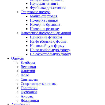
Поло для яхтинга
Футболка для яхтинга
Стартовые номера
Майка стартовая
Номер на завязке
Номер на булавках
Номер на резинке
Нанесение номеров и фамилий
Нанесение флексом
На футбольную форму
На хоккейную форму
На волейбольную форму
На баскетбольную форму
Одежда
Бомберы
Ветровки
Жилетки
Поло
Свитшоты
Спортивные костюмы
Толстовки
Футболки
Анорак
Дождевики
Атрибутика