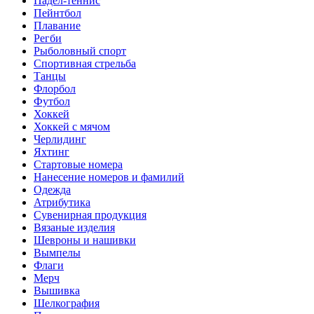
Падел-теннис
Пейнтбол
Плавание
Регби
Рыболовный спорт
Спортивная стрельба
Танцы
Флорбол
Футбол
Хоккей
Хоккей с мячом
Черлидинг
Яхтинг
Стартовые номера
Нанесение номеров и фамилий
Одежда
Атрибутика
Сувенирная продукция
Вязаные изделия
Шевроны и нашивки
Вымпелы
Флаги
Мерч
Вышивка
Шелкография