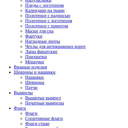
Напульсники
Пледы с логотипом
Календари на ткани
Полотенце с надписью
Полотенце с логотипом
Полотенце с принтом
Маски для сна
Фартуки
Наградные ленты
Чехлы для антикражных ворот
Лапы фанатские
Прихватки
Мешочки
Вязаные изделия
Шевроны и нашивки
Нашивки
Шевроны
Патчи
Вымпелы
Вышитые вымпел
Печатные вымпелы
Флаги
Флаги
Спортивные флаги
Флаги стран