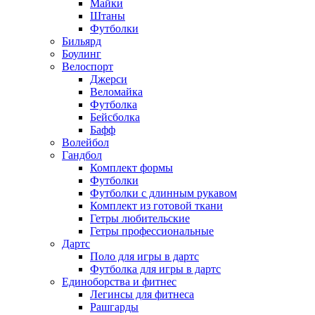
Майки
Штаны
Футболки
Бильярд
Боулинг
Велоспорт
Джерси
Веломайка
Футболка
Бейсболка
Бафф
Волейбол
Гандбол
Комплект формы
Футболки
Футболки с длинным рукавом
Комплект из готовой ткани
Гетры любительские
Гетры профессиональные
Дартс
Поло для игры в дартс
Футболка для игры в дартс
Единоборства и фитнес
Легинсы для фитнеса
Рашгарды