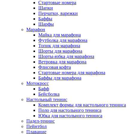
Стартовые номера
Шапки
Перчатки, варежки
Баффы
Шарфы
Марафон
Майка для марафона
Футболка для марафона
Топик для марафона
Шорты для марафона
Шорты-юбка для марафона
Ветровка для марафона
Флисовая кофта
Стартовые номера для марафона
Баффы для марафона
Мотокросс
Бафф
Бейсболка
Настольный теннис
Комплект формы для настольного тенниса
Поло для настольного тенниса
Юбка для настольного тенниса
Падел-теннис
Пейнтбол
Плавание