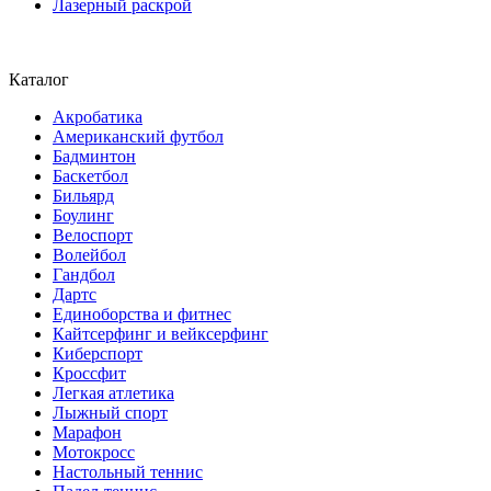
Лазерный раскрой
Каталог
Акробатика
Американский футбол
Бадминтон
Баскетбол
Бильярд
Боулинг
Велоспорт
Волейбол
Гандбол
Дартс
Единоборства и фитнес
Кайтсерфинг и вейксерфинг
Киберспорт
Кроссфит
Легкая атлетика
Лыжный спорт
Марафон
Мотокросс
Настольный теннис