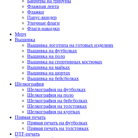
Баннеры на трибуны
Флажная лента
Флажки
Парус-виндер
Уличные флаги
Флаги-накидки
Мерч
Вышивка
Вышивка логотипа на готовых изделиях
Вышивка на футболках
Вышивка на поло
Вышивка на спортивных костюмах
Вышивка на майках
Вышивка на шортах
Вышивка на бейсболках
Шелкография
Шелкография на футболках
Шелкография на поло
Шелкография на бейсболках
Шелкография на толстовках
Шелкография на куртках
Прямая печать
Прямая печать на футболках
Прямая печать на толстовках
DTF-печать