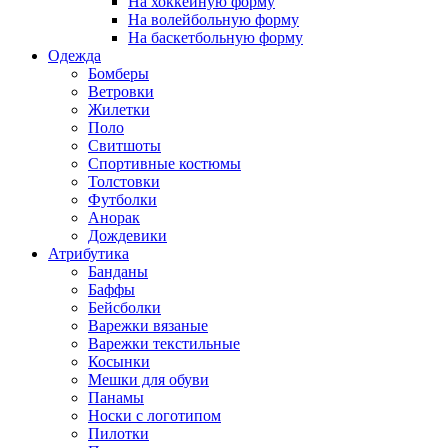
На хоккейную форму
На волейбольную форму
На баскетбольную форму
Одежда
Бомберы
Ветровки
Жилетки
Поло
Свитшоты
Спортивные костюмы
Толстовки
Футболки
Анорак
Дождевики
Атрибутика
Банданы
Баффы
Бейсболки
Варежки вязаные
Варежки текстильные
Косынки
Мешки для обуви
Панамы
Носки с логотипом
Пилотки