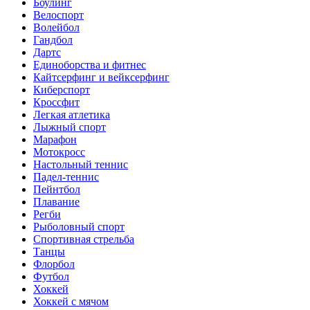
Боулинг
Велоспорт
Волейбол
Гандбол
Дартс
Единоборства и фитнес
Кайтсерфинг и вейксерфинг
Киберспорт
Кроссфит
Легкая атлетика
Лыжный спорт
Марафон
Мотокросс
Настольный теннис
Падел-теннис
Пейнтбол
Плавание
Регби
Рыболовный спорт
Спортивная стрельба
Танцы
Флорбол
Футбол
Хоккей
Хоккей с мячом