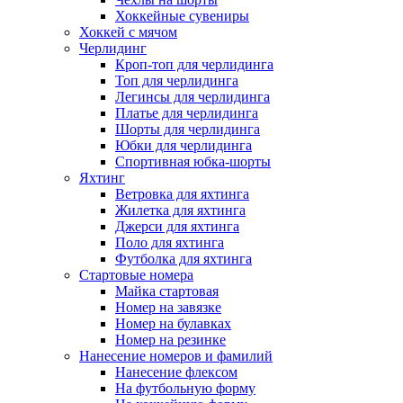
Хоккейные сувениры
Хоккей с мячом
Черлидинг
Кроп-топ для черлидинга
Топ для черлидинга
Легинсы для черлидинга
Платье для черлидинга
Шорты для черлидинга
Юбки для черлидинга
Спортивная юбка-шорты
Яхтинг
Ветровка для яхтинга
Жилетка для яхтинга
Джерси для яхтинга
Поло для яхтинга
Футболка для яхтинга
Стартовые номера
Майка стартовая
Номер на завязке
Номер на булавках
Номер на резинке
Нанесение номеров и фамилий
Нанесение флексом
На футбольную форму