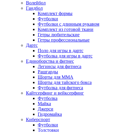
Волейбол
Гандбол
Комплект формы
Футболки
Футболки с длинным рукавом
Комплект из готовой ткани
Гетры любительские
Гетры профессиональные
Дартс
Поло для игры в дартс
Футболка для игры в дартс
Единоборства и фитнес
Легинсы для фитнеса
Рашгарды
Шорты для MMA
Шорты для тайского бокса
Футболка для фитнеса
Кайтсерфинг и вейксерфинг
Футболка
Майка
Джерси
Гидромайка
Киберспорт
Футболки
Толстовки