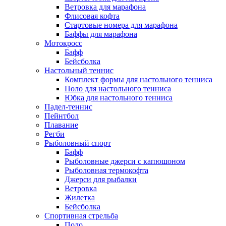
Ветровка для марафона
Флисовая кофта
Стартовые номера для марафона
Баффы для марафона
Мотокросс
Бафф
Бейсболка
Настольный теннис
Комплект формы для настольного тенниса
Поло для настольного тенниса
Юбка для настольного тенниса
Падел-теннис
Пейнтбол
Плавание
Регби
Рыболовный спорт
Бафф
Рыболовные джерси с капюшоном
Рыболовная термокофта
Джерси для рыбалки
Ветровка
Жилетка
Бейсболка
Спортивная стрельба
Поло