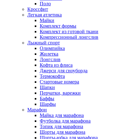
Поло
Кроссфит
Легкая атлетика
Майки
Комплект формы
Комплект из готовой ткани
Компрессионный лонгслив
Лыжный спорт
Олимпийка
Жилетка
Лонгслив
Кофта из флиса
Джерси для сноуборда
Термокофта
Стартовые номера
Шапки
Перчатки, варежки
Баффы
Шарфы
Марафон
Майка для марафона
Футболка для марафона
Топик для марафона
Шорты для марафона
Шорты-юбка для марафона