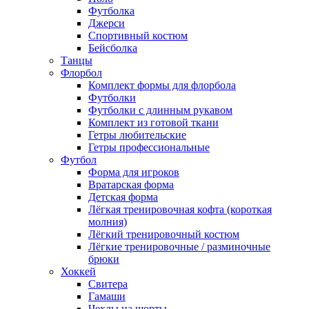
Футболка
Джерси
Спортивный костюм
Бейсболка
Танцы
Флорбол
Комплект формы для флорбола
Футболки
Футболки с длинным рукавом
Комплект из готовой ткани
Гетры любительские
Гетры профессиональные
Футбол
Форма для игроков
Вратарская форма
Детская форма
Лёгкая тренировочная кофта (короткая
молния)
Лёгкий тренировочный костюм
Лёгкие тренировочные / разминочные
брюки
Хоккей
Свитера
Гамаши
Чехлы на шорты