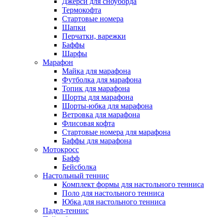
Джерси для сноуборда
Термокофта
Стартовые номера
Шапки
Перчатки, варежки
Баффы
Шарфы
Марафон
Майка для марафона
Футболка для марафона
Топик для марафона
Шорты для марафона
Шорты-юбка для марафона
Ветровка для марафона
Флисовая кофта
Стартовые номера для марафона
Баффы для марафона
Мотокросс
Бафф
Бейсболка
Настольный теннис
Комплект формы для настольного тенниса
Поло для настольного тенниса
Юбка для настольного тенниса
Падел-теннис