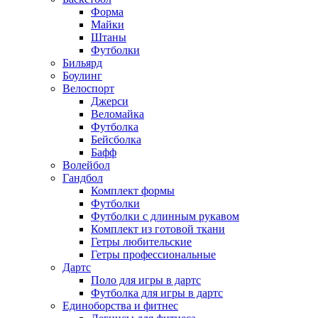
Форма
Майки
Штаны
Футболки
Бильярд
Боулинг
Велоспорт
Джерси
Веломайка
Футболка
Бейсболка
Бафф
Волейбол
Гандбол
Комплект формы
Футболки
Футболки с длинным рукавом
Комплект из готовой ткани
Гетры любительские
Гетры профессиональные
Дартс
Поло для игры в дартс
Футболка для игры в дартс
Единоборства и фитнес