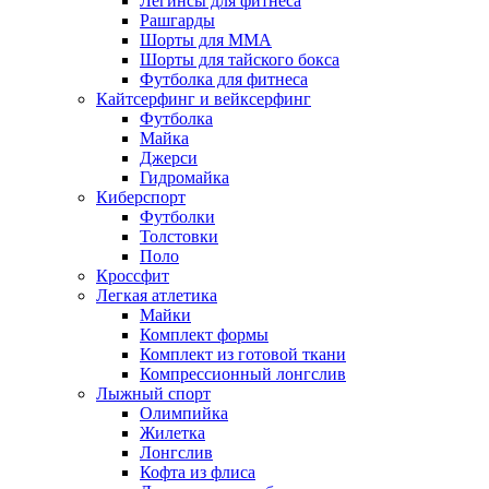
Легинсы для фитнеса
Рашгарды
Шорты для MMA
Шорты для тайского бокса
Футболка для фитнеса
Кайтсерфинг и вейксерфинг
Футболка
Майка
Джерси
Гидромайка
Киберспорт
Футболки
Толстовки
Поло
Кроссфит
Легкая атлетика
Майки
Комплект формы
Комплект из готовой ткани
Компрессионный лонгслив
Лыжный спорт
Олимпийка
Жилетка
Лонгслив
Кофта из флиса