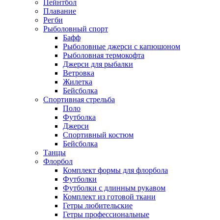
Пейнтбол
Плавание
Регби
Рыболовный спорт
Бафф
Рыболовные джерси с капюшоном
Рыболовная термокофта
Джерси для рыбалки
Ветровка
Жилетка
Бейсболка
Спортивная стрельба
Поло
Футболка
Джерси
Спортивный костюм
Бейсболка
Танцы
Флорбол
Комплект формы для флорбола
Футболки
Футболки с длинным рукавом
Комплект из готовой ткани
Гетры любительские
Гетры профессиональные