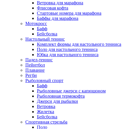
Ветровка для марафона
Флисовая кофта
Стартовые номера для марафона
Баффы для марафона
Мотокросс
Бафф
Бейсболка
Настольный теннис
Комплект формы для настольного тенниса
Поло для настольного тенниса
Юбка для настольного тенниса
Падел-теннис
Пейнтбол
Плавание
Регби
Рыболовный спорт
Бафф
Рыболовные джерси с капюшоном
Рыболовная термокофта
Джерси для рыбалки
Ветровка
Жилетка
Бейсболка
Спортивная стрельба
Поло