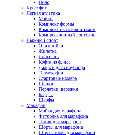
Поло
Кроссфит
Легкая атлетика
Майки
Комплект формы
Комплект из готовой ткани
Компрессионный лонгслив
Лыжный спорт
Олимпийка
Жилетка
Лонгслив
Кофта из флиса
Джерси для сноуборда
Термокофта
Стартовые номера
Шапки
Перчатки, варежки
Баффы
Шарфы
Марафон
Майка для марафона
Футболка для марафона
Топик для марафона
Шорты для марафона
Шорты-юбка для марафона