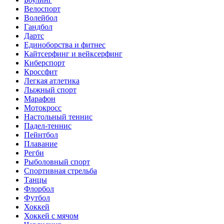
Велоспорт
Волейбол
Гандбол
Дартс
Единоборства и фитнес
Кайтсерфинг и вейксерфинг
Киберспорт
Кроссфит
Легкая атлетика
Лыжный спорт
Марафон
Мотокросс
Настольный теннис
Падел-теннис
Пейнтбол
Плавание
Регби
Рыболовный спорт
Спортивная стрельба
Танцы
Флорбол
Футбол
Хоккей
Хоккей с мячом