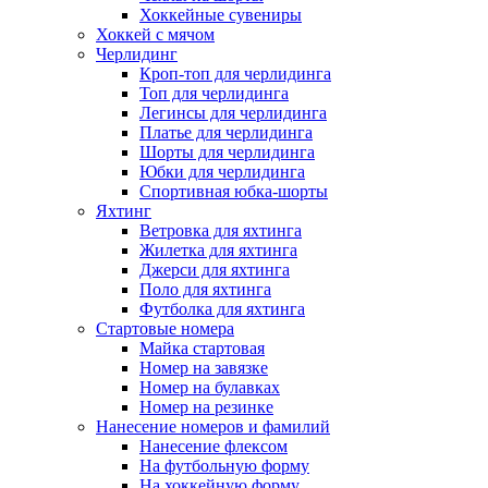
Хоккейные сувениры
Хоккей с мячом
Черлидинг
Кроп-топ для черлидинга
Топ для черлидинга
Легинсы для черлидинга
Платье для черлидинга
Шорты для черлидинга
Юбки для черлидинга
Спортивная юбка-шорты
Яхтинг
Ветровка для яхтинга
Жилетка для яхтинга
Джерси для яхтинга
Поло для яхтинга
Футболка для яхтинга
Стартовые номера
Майка стартовая
Номер на завязке
Номер на булавках
Номер на резинке
Нанесение номеров и фамилий
Нанесение флексом
На футбольную форму
На хоккейную форму