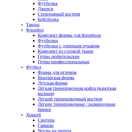
Футболка
Джерси
Спортивный костюм
Бейсболка
Танцы
Флорбол
Комплект формы для флорбола
Футболки
Футболки с длинным рукавом
Комплект из готовой ткани
Гетры любительские
Гетры профессиональные
Футбол
Форма для игроков
Вратарская форма
Детская форма
Лёгкая тренировочная кофта (короткая
молния)
Лёгкий тренировочный костюм
Лёгкие тренировочные / разминочные
брюки
Хоккей
Свитера
Гамаши
Чехлы на шорты