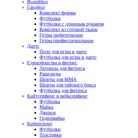
Волейбол
Гандбол
Комплект формы
Футболки
Футболки с длинным рукавом
Комплект из готовой ткани
Гетры любительские
Гетры профессиональные
Дартс
Поло для игры в дартс
Футболка для игры в дартс
Единоборства и фитнес
Легинсы для фитнеса
Рашгарды
Шорты для MMA
Шорты для тайского бокса
Футболка для фитнеса
Кайтсерфинг и вейксерфинг
Футболка
Майка
Джерси
Гидромайка
Киберспорт
Футболки
Толстовки