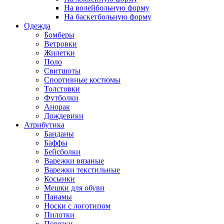
На волейбольную форму
На баскетбольную форму
Одежда
Бомберы
Ветровки
Жилетки
Поло
Свитшоты
Спортивные костюмы
Толстовки
Футболки
Анорак
Дождевики
Атрибутика
Банданы
Баффы
Бейсболки
Варежки вязаные
Варежки текстильные
Косынки
Мешки для обуви
Панамы
Носки с логотипом
Пилотки
Повязки