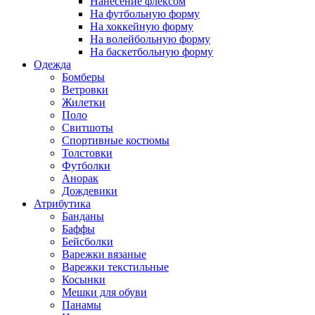
Нанесение флексом
На футбольную форму
На хоккейную форму
На волейбольную форму
На баскетбольную форму
Одежда
Бомберы
Ветровки
Жилетки
Поло
Свитшоты
Спортивные костюмы
Толстовки
Футболки
Анорак
Дождевики
Атрибутика
Банданы
Баффы
Бейсболки
Варежки вязаные
Варежки текстильные
Косынки
Мешки для обуви
Панамы