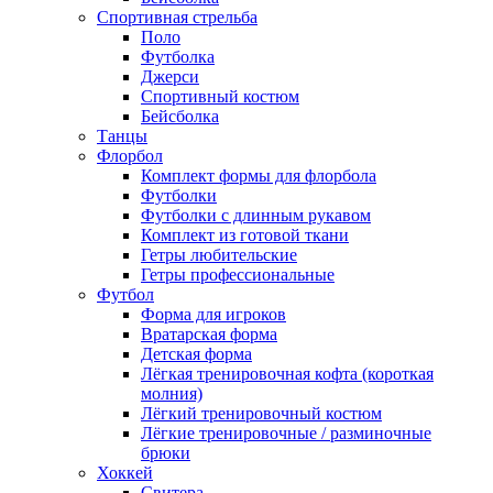
Спортивная стрельба
Поло
Футболка
Джерси
Спортивный костюм
Бейсболка
Танцы
Флорбол
Комплект формы для флорбола
Футболки
Футболки с длинным рукавом
Комплект из готовой ткани
Гетры любительские
Гетры профессиональные
Футбол
Форма для игроков
Вратарская форма
Детская форма
Лёгкая тренировочная кофта (короткая
молния)
Лёгкий тренировочный костюм
Лёгкие тренировочные / разминочные
брюки
Хоккей
Свитера