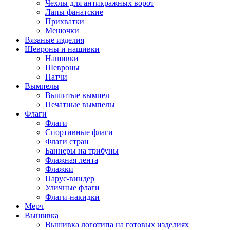
Чехлы для антикражных ворот
Лапы фанатские
Прихватки
Мешочки
Вязаные изделия
Шевроны и нашивки
Нашивки
Шевроны
Патчи
Вымпелы
Вышитые вымпел
Печатные вымпелы
Флаги
Флаги
Спортивные флаги
Флаги стран
Баннеры на трибуны
Флажная лента
Флажки
Парус-виндер
Уличные флаги
Флаги-накидки
Мерч
Вышивка
Вышивка логотипа на готовых изделиях