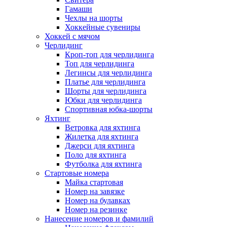
Гамаши
Чехлы на шорты
Хоккейные сувениры
Хоккей с мячом
Черлидинг
Кроп-топ для черлидинга
Топ для черлидинга
Легинсы для черлидинга
Платье для черлидинга
Шорты для черлидинга
Юбки для черлидинга
Спортивная юбка-шорты
Яхтинг
Ветровка для яхтинга
Жилетка для яхтинга
Джерси для яхтинга
Поло для яхтинга
Футболка для яхтинга
Стартовые номера
Майка стартовая
Номер на завязке
Номер на булавках
Номер на резинке
Нанесение номеров и фамилий