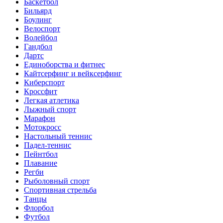
Баскетбол
Бильярд
Боулинг
Велоспорт
Волейбол
Гандбол
Дартс
Единоборства и фитнес
Кайтсерфинг и вейксерфинг
Киберспорт
Кроссфит
Легкая атлетика
Лыжный спорт
Марафон
Мотокросс
Настольный теннис
Падел-теннис
Пейнтбол
Плавание
Регби
Рыболовный спорт
Спортивная стрельба
Танцы
Флорбол
Футбол