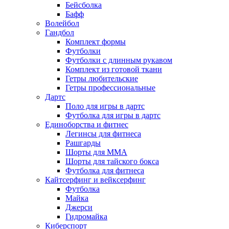
Бейсболка
Бафф
Волейбол
Гандбол
Комплект формы
Футболки
Футболки с длинным рукавом
Комплект из готовой ткани
Гетры любительские
Гетры профессиональные
Дартс
Поло для игры в дартс
Футболка для игры в дартс
Единоборства и фитнес
Легинсы для фитнеса
Рашгарды
Шорты для MMA
Шорты для тайского бокса
Футболка для фитнеса
Кайтсерфинг и вейксерфинг
Футболка
Майка
Джерси
Гидромайка
Киберспорт