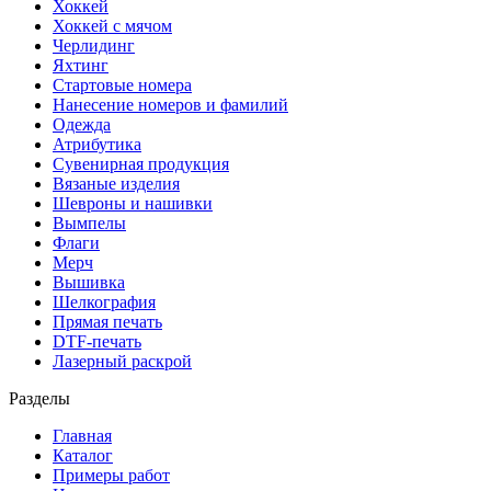
Хоккей
Хоккей с мячом
Черлидинг
Яхтинг
Стартовые номера
Нанесение номеров и фамилий
Одежда
Атрибутика
Сувенирная продукция
Вязаные изделия
Шевроны и нашивки
Вымпелы
Флаги
Мерч
Вышивка
Шелкография
Прямая печать
DTF-печать
Лазерный раскрой
Разделы
Главная
Каталог
Примеры работ