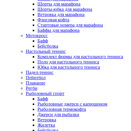
Шорты для марафона
Шорты-юбка для марафона
Ветровка для марафона
Флисовая кофта
Стартовые номера для марафона
Баффы для марафона
Мотокросс
Бафф
Бейсболка
Настольный теннис
Комплект формы для настольного тенниса
Поло для настольного тенниса
Юбка для настольного тенниса
Падел-теннис
Пейнтбол
Плавание
Регби
Рыболовный спорт
Бафф
Рыболовные джерси с капюшоном
Рыболовная термокофта
Джерси для рыбалки
Ветровка
Жилетка
Бейсболка