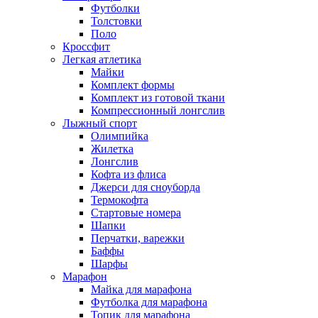
Футболки
Толстовки
Поло
Кроссфит
Легкая атлетика
Майки
Комплект формы
Комплект из готовой ткани
Компрессионный лонгслив
Лыжный спорт
Олимпийка
Жилетка
Лонгслив
Кофта из флиса
Джерси для сноуборда
Термокофта
Стартовые номера
Шапки
Перчатки, варежки
Баффы
Шарфы
Марафон
Майка для марафона
Футболка для марафона
Топик для марафона