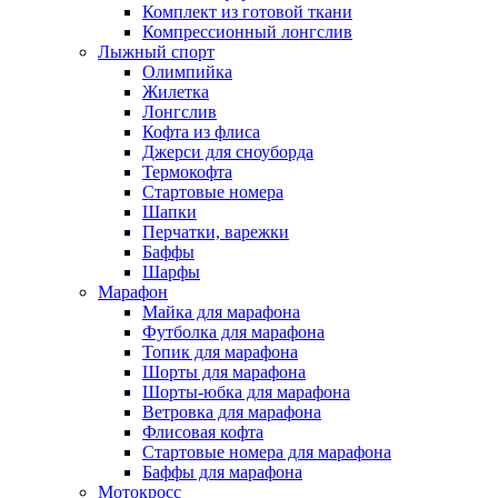
Комплект из готовой ткани
Компрессионный лонгслив
Лыжный спорт
Олимпийка
Жилетка
Лонгслив
Кофта из флиса
Джерси для сноуборда
Термокофта
Стартовые номера
Шапки
Перчатки, варежки
Баффы
Шарфы
Марафон
Майка для марафона
Футболка для марафона
Топик для марафона
Шорты для марафона
Шорты-юбка для марафона
Ветровка для марафона
Флисовая кофта
Стартовые номера для марафона
Баффы для марафона
Мотокросс