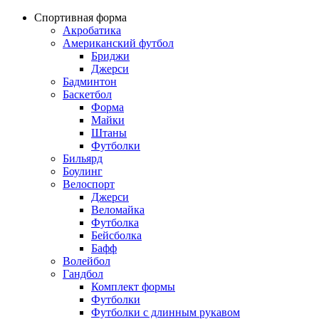
Спортивная форма
Акробатика
Американский футбол
Бриджи
Джерси
Бадминтон
Баскетбол
Форма
Майки
Штаны
Футболки
Бильярд
Боулинг
Велоспорт
Джерси
Веломайка
Футболка
Бейсболка
Бафф
Волейбол
Гандбол
Комплект формы
Футболки
Футболки с длинным рукавом