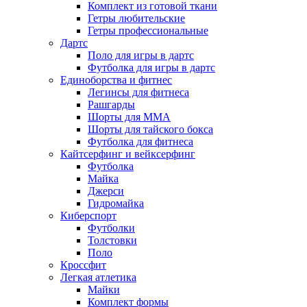
Комплект из готовой ткани
Гетры любительские
Гетры профессиональные
Дартс
Поло для игры в дартс
Футболка для игры в дартс
Единоборства и фитнес
Легинсы для фитнеса
Рашгарды
Шорты для MMA
Шорты для тайского бокса
Футболка для фитнеса
Кайтсерфинг и вейксерфинг
Футболка
Майка
Джерси
Гидромайка
Киберспорт
Футболки
Толстовки
Поло
Кроссфит
Легкая атлетика
Майки
Комплект формы