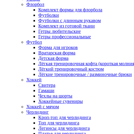
Флорбол
Комплект формы для флорбола
Футболки
Футболки с длинным рукавом
Комплект из готовой ткани
Гетры любительские
Гетры профессиональные
Футбол
Форма для игроков
Вратарская форма
Детская форма
Лёгкая тренировочная кофта (короткая молния
Лёгкий тренировочный костюм
Лёгкие тренировочные / разминочные брюки
Хоккей
Свитера
Гамаши
Чехлы на шорты
Хоккейные сувениры
Хоккей с мячом
Черлидинг
Кроп-топ для черлидинга
Топ для черлидинга
Легинсы для черлидинга
Платье для черлидинга