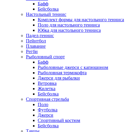
Бафф
Бейсболка
Настольный теннис
Комплект формы для настольного тенниса
Поло для настольного тенниса
Юбка для настольного тенниса
Падел-теннис
Пейнтбол
Плавание
Регби
Рыболовный спорт
Бафф
Рыболовные джерси с капюшоном
Рыболовная термокофта
Джерси для рыбалки
Ветровка
Жилетка
Бейсболка
Спортивная стрельба
Поло
Футболка
Джерси
Спортивный костюм
Бейсболка
Танцы