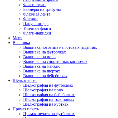
Флаги стран
Баннеры на трибуны
Флажная лента
Флажки
Парус-виндер
Уличные флаги
Флаги-накидки
Мерч
Вышивка
Вышивка логотипа на готовых изделиях
Вышивка на футболках
Вышивка на поло
Вышивка на спортивных костюмах
Вышивка на майках
Вышивка на шортах
Вышивка на бейсболках
Шелкография
Шелкография на футболках
Шелкография на поло
Шелкография на бейсболках
Шелкография на толстовках
Шелкография на куртках
Прямая печать
Прямая печать на футболках