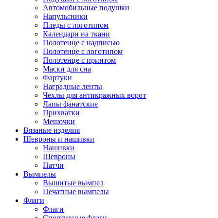
Автомобильные подушки
Напульсники
Пледы с логотипом
Календари на ткани
Полотенце с надписью
Полотенце с логотипом
Полотенце с принтом
Маски для сна
Фартуки
Наградные ленты
Чехлы для антикражных ворот
Лапы фанатские
Прихватки
Мешочки
Вязаные изделия
Шевроны и нашивки
Нашивки
Шевроны
Патчи
Вымпелы
Вышитые вымпел
Печатные вымпелы
Флаги
Флаги
Спортивные флаги