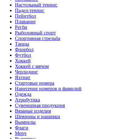
Настольный теннис
Падел-теннис
Пейнтбол
Плавание
Регби
Рыболовный спорт
Спортивная стрельба
Танцы
Флорбол
Футбол
Хоккей
Хоккей с мячом
Черлидинг
Яхтинг
Стартовые номера
Нанесение номеров и фамилий
Одежда
Атрибутика
Сувенирная продукция
Вязаные изделия
Шевроны и нашивки
Вымпелы
Флаги
Мерч
Вышивка