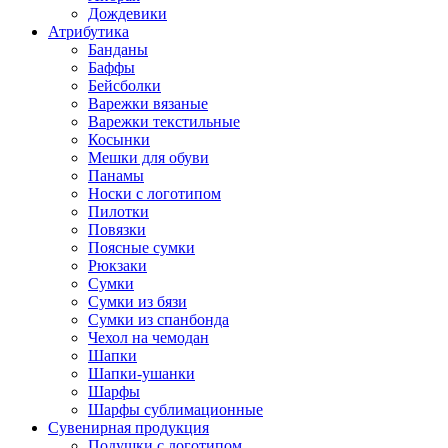
Дождевики
Атрибутика
Банданы
Баффы
Бейсболки
Варежки вязаные
Варежки текстильные
Косынки
Мешки для обуви
Панамы
Носки с логотипом
Пилотки
Повязки
Поясные сумки
Рюкзаки
Сумки
Сумки из бязи
Сумки из спанбонда
Чехол на чемодан
Шапки
Шапки-ушанки
Шарфы
Шарфы сублимационные
Сувенирная продукция
Подушки с логотипом