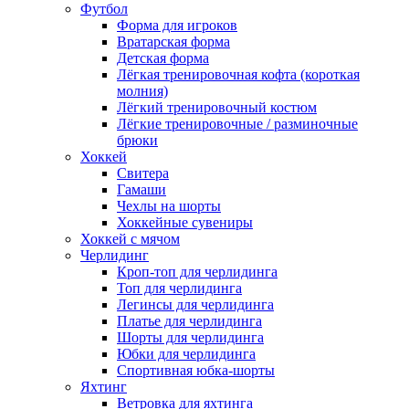
Футбол
Форма для игроков
Вратарская форма
Детская форма
Лёгкая тренировочная кофта (короткая
молния)
Лёгкий тренировочный костюм
Лёгкие тренировочные / разминочные
брюки
Хоккей
Свитера
Гамаши
Чехлы на шорты
Хоккейные сувениры
Хоккей с мячом
Черлидинг
Кроп-топ для черлидинга
Топ для черлидинга
Легинсы для черлидинга
Платье для черлидинга
Шорты для черлидинга
Юбки для черлидинга
Спортивная юбка-шорты
Яхтинг
Ветровка для яхтинга