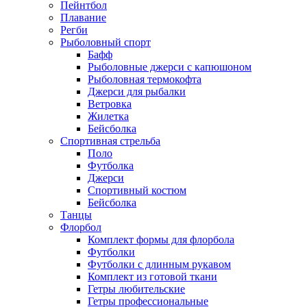
Пейнтбол
Плавание
Регби
Рыболовный спорт
Бафф
Рыболовные джерси с капюшоном
Рыболовная термокофта
Джерси для рыбалки
Ветровка
Жилетка
Бейсболка
Спортивная стрельба
Поло
Футболка
Джерси
Спортивный костюм
Бейсболка
Танцы
Флорбол
Комплект формы для флорбола
Футболки
Футболки с длинным рукавом
Комплект из готовой ткани
Гетры любительские
Гетры профессиональные