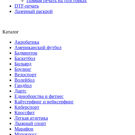
Прямая печать на толстовках
DTF-печать
Лазерный раскрой
Каталог
Акробатика
Американский футбол
Бадминтон
Баскетбол
Бильярд
Боулинг
Велоспорт
Волейбол
Гандбол
Дартс
Единоборства и фитнес
Кайтсерфинг и вейксерфинг
Киберспорт
Кроссфит
Легкая атлетика
Лыжный спорт
Марафон
Мотокросс