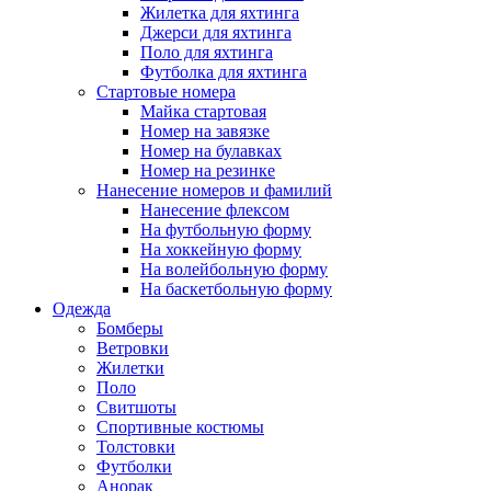
Жилетка для яхтинга
Джерси для яхтинга
Поло для яхтинга
Футболка для яхтинга
Стартовые номера
Майка стартовая
Номер на завязке
Номер на булавках
Номер на резинке
Нанесение номеров и фамилий
Нанесение флексом
На футбольную форму
На хоккейную форму
На волейбольную форму
На баскетбольную форму
Одежда
Бомберы
Ветровки
Жилетки
Поло
Свитшоты
Спортивные костюмы
Толстовки
Футболки
Анорак