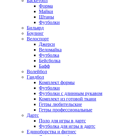
Баскетбол
Форма
Майки
Штаны
Футболки
Бильярд
Боулинг
Велоспорт
Джерси
Веломайка
Футболка
Бейсболка
Бафф
Волейбол
Гандбол
Комплект формы
Футболки
Футболки с длинным рукавом
Комплект из готовой ткани
Гетры любительские
Гетры профессиональные
Дартс
Поло для игры в дартс
Футболка для игры в дартс
Единоборства и фитнес