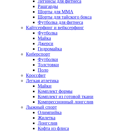
Легинсы для фитнеса
Рашгарды
Шорты для MMA
Шорты для тайского бокса
Футболка для фитнеса
Кайтсерфинг и вейксерфинг
Футболка
Майка
Джерси
Гидромайка
Киберспорт
Футболки
Толстовки
Поло
Кроссфит
Легкая атлетика
Майки
Комплект формы
Комплект из готовой ткани
Компрессионный лонгслив
Лыжный спорт
Олимпийка
Жилетка
Лонгслив
Кофта из флиса