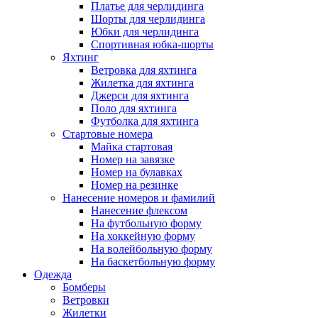
Платье для черлидинга
Шорты для черлидинга
Юбки для черлидинга
Спортивная юбка-шорты
Яхтинг
Ветровка для яхтинга
Жилетка для яхтинга
Джерси для яхтинга
Поло для яхтинга
Футболка для яхтинга
Стартовые номера
Майка стартовая
Номер на завязке
Номер на булавках
Номер на резинке
Нанесение номеров и фамилий
Нанесение флексом
На футбольную форму
На хоккейную форму
На волейбольную форму
На баскетбольную форму
Одежда
Бомберы
Ветровки
Жилетки