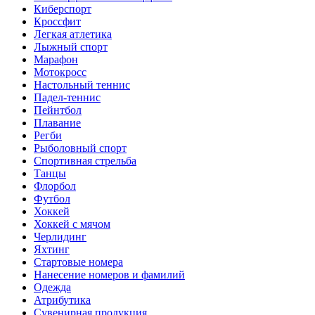
Киберспорт
Кроссфит
Легкая атлетика
Лыжный спорт
Марафон
Мотокросс
Настольный теннис
Падел-теннис
Пейнтбол
Плавание
Регби
Рыболовный спорт
Спортивная стрельба
Танцы
Флорбол
Футбол
Хоккей
Хоккей с мячом
Черлидинг
Яхтинг
Стартовые номера
Нанесение номеров и фамилий
Одежда
Атрибутика
Сувенирная продукция