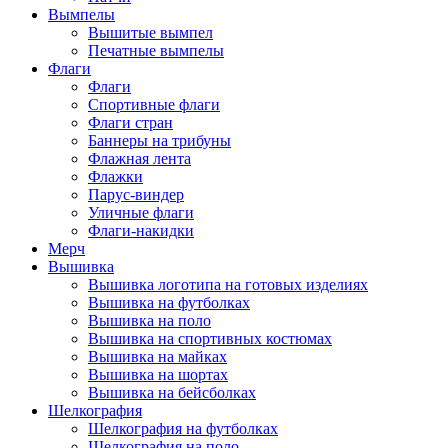
Вымпелы
Вышитые вымпел
Печатные вымпелы
Флаги
Флаги
Спортивные флаги
Флаги стран
Баннеры на трибуны
Флажная лента
Флажки
Парус-виндер
Уличные флаги
Флаги-накидки
Мерч
Вышивка
Вышивка логотипа на готовых изделиях
Вышивка на футболках
Вышивка на поло
Вышивка на спортивных костюмах
Вышивка на майках
Вышивка на шортах
Вышивка на бейсболках
Шелкография
Шелкография на футболках
Шелкография на поло