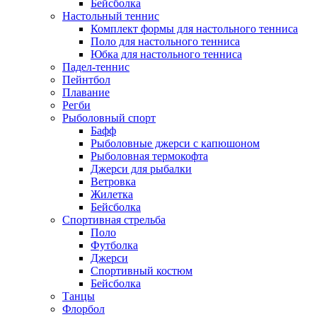
Бейсболка
Настольный теннис
Комплект формы для настольного тенниса
Поло для настольного тенниса
Юбка для настольного тенниса
Падел-теннис
Пейнтбол
Плавание
Регби
Рыболовный спорт
Бафф
Рыболовные джерси с капюшоном
Рыболовная термокофта
Джерси для рыбалки
Ветровка
Жилетка
Бейсболка
Спортивная стрельба
Поло
Футболка
Джерси
Спортивный костюм
Бейсболка
Танцы
Флорбол