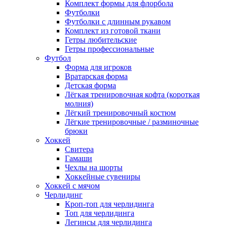
Комплект формы для флорбола
Футболки
Футболки с длинным рукавом
Комплект из готовой ткани
Гетры любительские
Гетры профессиональные
Футбол
Форма для игроков
Вратарская форма
Детская форма
Лёгкая тренировочная кофта (короткая
молния)
Лёгкий тренировочный костюм
Лёгкие тренировочные / разминочные
брюки
Хоккей
Свитера
Гамаши
Чехлы на шорты
Хоккейные сувениры
Хоккей с мячом
Черлидинг
Кроп-топ для черлидинга
Топ для черлидинга
Легинсы для черлидинга