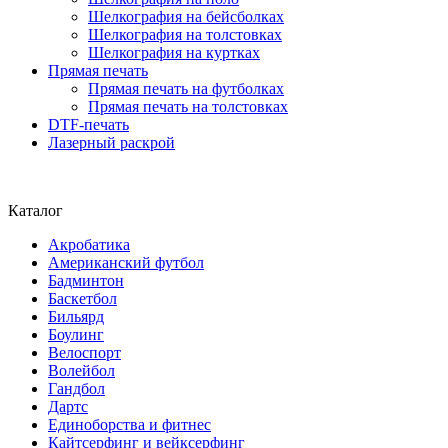
Шелкография на бейсболках
Шелкография на толстовках
Шелкография на куртках
Прямая печать
Прямая печать на футболках
Прямая печать на толстовках
DTF-печать
Лазерный раскрой
Каталог
Акробатика
Американский футбол
Бадминтон
Баскетбол
Бильярд
Боулинг
Велоспорт
Волейбол
Гандбол
Дартс
Единоборства и фитнес
Кайтсерфинг и вейксерфинг