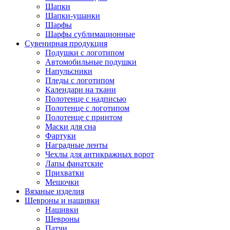
Шапки
Шапки-ушанки
Шарфы
Шарфы сублимационные
Сувенирная продукция
Подушки с логотипом
Автомобильные подушки
Напульсники
Пледы с логотипом
Календари на ткани
Полотенце с надписью
Полотенце с логотипом
Полотенце с принтом
Маски для сна
Фартуки
Наградные ленты
Чехлы для антикражных ворот
Лапы фанатские
Прихватки
Мешочки
Вязаные изделия
Шевроны и нашивки
Нашивки
Шевроны
Патчи