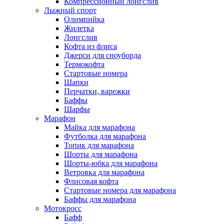
Компрессионный лонгслив
Лыжный спорт
Олимпийка
Жилетка
Лонгслив
Кофта из флиса
Джерси для сноуборда
Термокофта
Стартовые номера
Шапки
Перчатки, варежки
Баффы
Шарфы
Марафон
Майка для марафона
Футболка для марафона
Топик для марафона
Шорты для марафона
Шорты-юбка для марафона
Ветровка для марафона
Флисовая кофта
Стартовые номера для марафона
Баффы для марафона
Мотокросс
Бафф