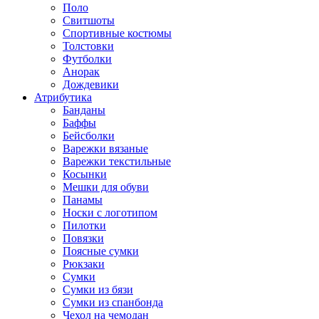
Поло
Свитшоты
Спортивные костюмы
Толстовки
Футболки
Анорак
Дождевики
Атрибутика
Банданы
Баффы
Бейсболки
Варежки вязаные
Варежки текстильные
Косынки
Мешки для обуви
Панамы
Носки с логотипом
Пилотки
Повязки
Поясные сумки
Рюкзаки
Сумки
Сумки из бязи
Сумки из спанбонда
Чехол на чемодан