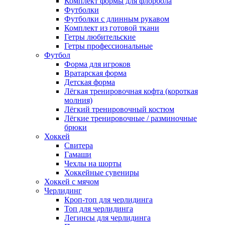
Комплект формы для флорбола
Футболки
Футболки с длинным рукавом
Комплект из готовой ткани
Гетры любительские
Гетры профессиональные
Футбол
Форма для игроков
Вратарская форма
Детская форма
Лёгкая тренировочная кофта (короткая
молния)
Лёгкий тренировочный костюм
Лёгкие тренировочные / разминочные
брюки
Хоккей
Свитера
Гамаши
Чехлы на шорты
Хоккейные сувениры
Хоккей с мячом
Черлидинг
Кроп-топ для черлидинга
Топ для черлидинга
Легинсы для черлидинга