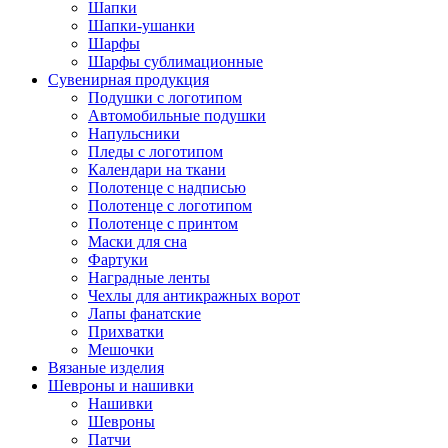
Шапки
Шапки-ушанки
Шарфы
Шарфы сублимационные
Сувенирная продукция
Подушки с логотипом
Автомобильные подушки
Напульсники
Пледы с логотипом
Календари на ткани
Полотенце с надписью
Полотенце с логотипом
Полотенце с принтом
Маски для сна
Фартуки
Наградные ленты
Чехлы для антикражных ворот
Лапы фанатские
Прихватки
Мешочки
Вязаные изделия
Шевроны и нашивки
Нашивки
Шевроны
Патчи