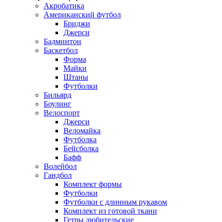
Акробатика
Американский футбол
Бриджи
Джерси
Бадминтон
Баскетбол
Форма
Майки
Штаны
Футболки
Бильярд
Боулинг
Велоспорт
Джерси
Веломайка
Футболка
Бейсболка
Бафф
Волейбол
Гандбол
Комплект формы
Футболки
Футболки с длинным рукавом
Комплект из готовой ткани
Гетры любительские