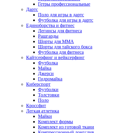
Гетры профессиональные
Дартс
Поло для игры в дартс
Футболка для игры в дартс
Единоборства и фитнес
Легинсы для фитнеса
Рашгарды
Шорты для MMA
Шорты для тайского бокса
Футболка для фитнеса
Кайтсерфинг и вейксерфинг
Футболка
Майка
Джерси
Гидромайка
Киберспорт
Футболки
Толстовки
Поло
Кроссфит
Легкая атлетика
Майки
Комплект формы
Комплект из готовой ткани
Компрессионный лонгслив