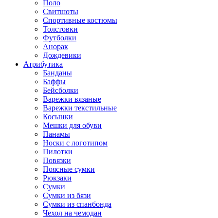
Поло
Свитшоты
Спортивные костюмы
Толстовки
Футболки
Анорак
Дождевики
Атрибутика
Банданы
Баффы
Бейсболки
Варежки вязаные
Варежки текстильные
Косынки
Мешки для обуви
Панамы
Носки с логотипом
Пилотки
Повязки
Поясные сумки
Рюкзаки
Сумки
Сумки из бязи
Сумки из спанбонда
Чехол на чемодан