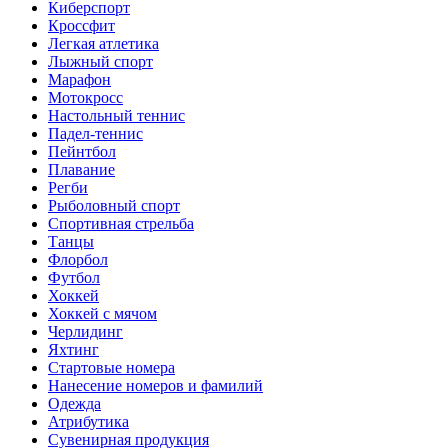
Киберспорт
Кроссфит
Легкая атлетика
Лыжный спорт
Марафон
Мотокросс
Настольный теннис
Падел-теннис
Пейнтбол
Плавание
Регби
Рыболовный спорт
Спортивная стрельба
Танцы
Флорбол
Футбол
Хоккей
Хоккей с мячом
Черлидинг
Яхтинг
Стартовые номера
Нанесение номеров и фамилий
Одежда
Атрибутика
Сувенирная продукция