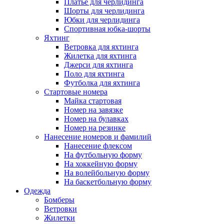
Платье для черлидинга
Шорты для черлидинга
Юбки для черлидинга
Спортивная юбка-шорты
Яхтинг
Ветровка для яхтинга
Жилетка для яхтинга
Джерси для яхтинга
Поло для яхтинга
Футболка для яхтинга
Стартовые номера
Майка стартовая
Номер на завязке
Номер на булавках
Номер на резинке
Нанесение номеров и фамилий
Нанесение флексом
На футбольную форму
На хоккейную форму
На волейбольную форму
На баскетбольную форму
Одежда
Бомберы
Ветровки
Жилетки