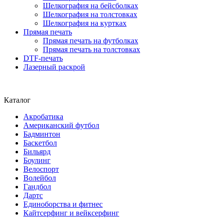
Шелкография на бейсболках
Шелкография на толстовках
Шелкография на куртках
Прямая печать
Прямая печать на футболках
Прямая печать на толстовках
DTF-печать
Лазерный раскрой
Каталог
Акробатика
Американский футбол
Бадминтон
Баскетбол
Бильярд
Боулинг
Велоспорт
Волейбол
Гандбол
Дартс
Единоборства и фитнес
Кайтсерфинг и вейксерфинг