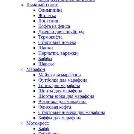
Лыжный спорт
Олимпийка
Жилетка
Лонгслив
Кофта из флиса
Джерси для сноуборда
Термокофта
Стартовые номера
Шапки
Перчатки, варежки
Баффы
Шарфы
Марафон
Майка для марафона
Футболка для марафона
Топик для марафона
Шорты для марафона
Шорты-юбка для марафона
Ветровка для марафона
Флисовая кофта
Стартовые номера для марафона
Баффы для марафона
Мотокросс
Бафф
Бейсболка