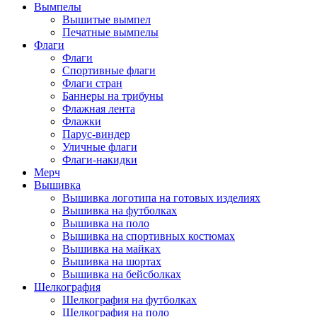
Вымпелы
Вышитые вымпел
Печатные вымпелы
Флаги
Флаги
Спортивные флаги
Флаги стран
Баннеры на трибуны
Флажная лента
Флажки
Парус-виндер
Уличные флаги
Флаги-накидки
Мерч
Вышивка
Вышивка логотипа на готовых изделиях
Вышивка на футболках
Вышивка на поло
Вышивка на спортивных костюмах
Вышивка на майках
Вышивка на шортах
Вышивка на бейсболках
Шелкография
Шелкография на футболках
Шелкография на поло