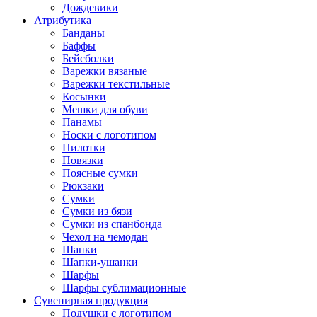
Дождевики
Атрибутика
Банданы
Баффы
Бейсболки
Варежки вязаные
Варежки текстильные
Косынки
Мешки для обуви
Панамы
Носки с логотипом
Пилотки
Повязки
Поясные сумки
Рюкзаки
Сумки
Сумки из бязи
Сумки из спанбонда
Чехол на чемодан
Шапки
Шапки-ушанки
Шарфы
Шарфы сублимационные
Сувенирная продукция
Подушки с логотипом