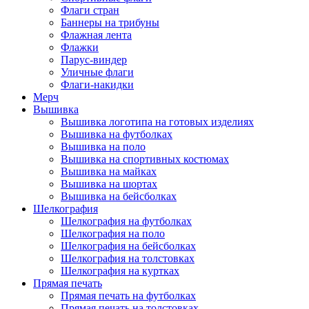
Флаги стран
Баннеры на трибуны
Флажная лента
Флажки
Парус-виндер
Уличные флаги
Флаги-накидки
Мерч
Вышивка
Вышивка логотипа на готовых изделиях
Вышивка на футболках
Вышивка на поло
Вышивка на спортивных костюмах
Вышивка на майках
Вышивка на шортах
Вышивка на бейсболках
Шелкография
Шелкография на футболках
Шелкография на поло
Шелкография на бейсболках
Шелкография на толстовках
Шелкография на куртках
Прямая печать
Прямая печать на футболках
Прямая печать на толстовках