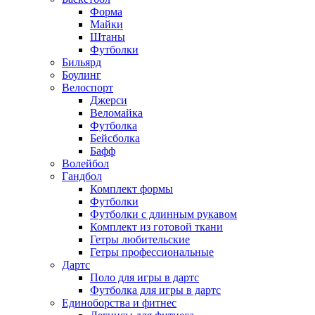
Форма
Майки
Штаны
Футболки
Бильярд
Боулинг
Велоспорт
Джерси
Веломайка
Футболка
Бейсболка
Бафф
Волейбол
Гандбол
Комплект формы
Футболки
Футболки с длинным рукавом
Комплект из готовой ткани
Гетры любительские
Гетры профессиональные
Дартс
Поло для игры в дартс
Футболка для игры в дартс
Единоборства и фитнес