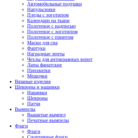
Автомобильные подушки
Напульсники
Пледы с логотипом
Календари на ткани
Полотенце с надписью
Полотенце с логотипом
Полотенце с принтом
Маски для сна
Фартуки
Наградные ленты
Чехлы для антикражных ворот
Лапы фанатские
Прихватки
Мешочки
Вязаные изделия
Шевроны и нашивки
Нашивки
Шевроны
Патчи
Вымпелы
Вышитые вымпел
Печатные вымпелы
Флаги
Флаги
Спортивные флаги