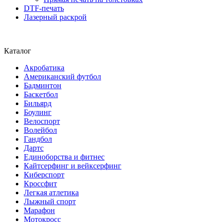
DTF-печать
Лазерный раскрой
Каталог
Акробатика
Американский футбол
Бадминтон
Баскетбол
Бильярд
Боулинг
Велоспорт
Волейбол
Гандбол
Дартс
Единоборства и фитнес
Кайтсерфинг и вейксерфинг
Киберспорт
Кроссфит
Легкая атлетика
Лыжный спорт
Марафон
Мотокросс