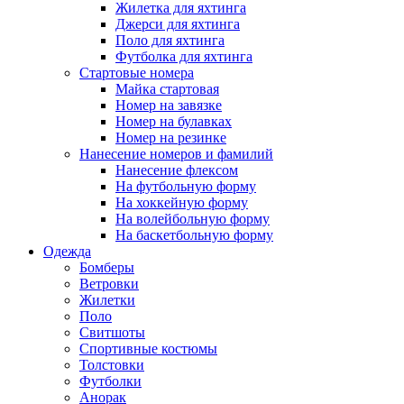
Жилетка для яхтинга
Джерси для яхтинга
Поло для яхтинга
Футболка для яхтинга
Стартовые номера
Майка стартовая
Номер на завязке
Номер на булавках
Номер на резинке
Нанесение номеров и фамилий
Нанесение флексом
На футбольную форму
На хоккейную форму
На волейбольную форму
На баскетбольную форму
Одежда
Бомберы
Ветровки
Жилетки
Поло
Свитшоты
Спортивные костюмы
Толстовки
Футболки
Анорак