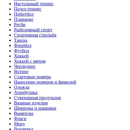
Настольный теннис
Падел-теннис
Пейнтбол
Плавание
Регби
Рыболовный спорт
Спортивная стрельба
Танцы
Флорбол
Футбол
Хоккей
Хоккей с мячом
Черлидинг
Яхтинг
Стартовые номера
Нанесение номеров и фамилий
Одежда
Атрибутика
Сувенирная продукция
Вязаные изделия
Шевроны и нашивки
Вымпелы
Флаги
Мерч
Вышивка