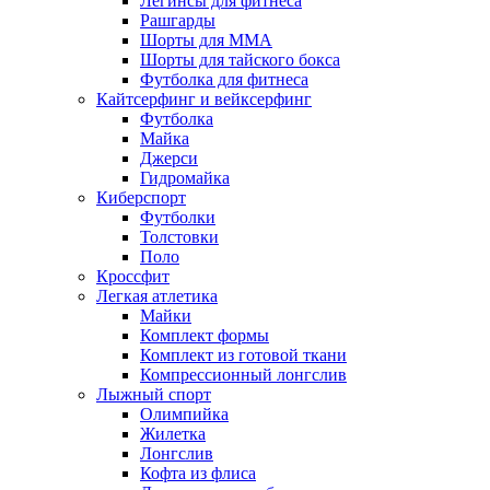
Легинсы для фитнеса
Рашгарды
Шорты для MMA
Шорты для тайского бокса
Футболка для фитнеса
Кайтсерфинг и вейксерфинг
Футболка
Майка
Джерси
Гидромайка
Киберспорт
Футболки
Толстовки
Поло
Кроссфит
Легкая атлетика
Майки
Комплект формы
Комплект из готовой ткани
Компрессионный лонгслив
Лыжный спорт
Олимпийка
Жилетка
Лонгслив
Кофта из флиса