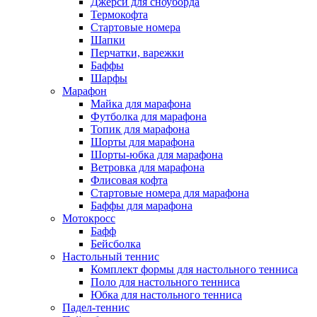
Джерси для сноуборда
Термокофта
Стартовые номера
Шапки
Перчатки, варежки
Баффы
Шарфы
Марафон
Майка для марафона
Футболка для марафона
Топик для марафона
Шорты для марафона
Шорты-юбка для марафона
Ветровка для марафона
Флисовая кофта
Стартовые номера для марафона
Баффы для марафона
Мотокросс
Бафф
Бейсболка
Настольный теннис
Комплект формы для настольного тенниса
Поло для настольного тенниса
Юбка для настольного тенниса
Падел-теннис