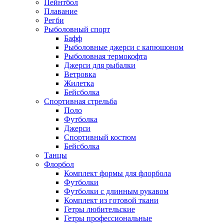
Пейнтбол
Плавание
Регби
Рыболовный спорт
Бафф
Рыболовные джерси с капюшоном
Рыболовная термокофта
Джерси для рыбалки
Ветровка
Жилетка
Бейсболка
Спортивная стрельба
Поло
Футболка
Джерси
Спортивный костюм
Бейсболка
Танцы
Флорбол
Комплект формы для флорбола
Футболки
Футболки с длинным рукавом
Комплект из готовой ткани
Гетры любительские
Гетры профессиональные