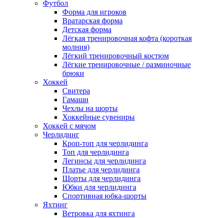
Футбол
Форма для игроков
Вратарская форма
Детская форма
Лёгкая тренировочная кофта (короткая
молния)
Лёгкий тренировочный костюм
Лёгкие тренировочные / разминочные
брюки
Хоккей
Свитера
Гамаши
Чехлы на шорты
Хоккейные сувениры
Хоккей с мячом
Черлидинг
Кроп-топ для черлидинга
Топ для черлидинга
Легинсы для черлидинга
Платье для черлидинга
Шорты для черлидинга
Юбки для черлидинга
Спортивная юбка-шорты
Яхтинг
Ветровка для яхтинга