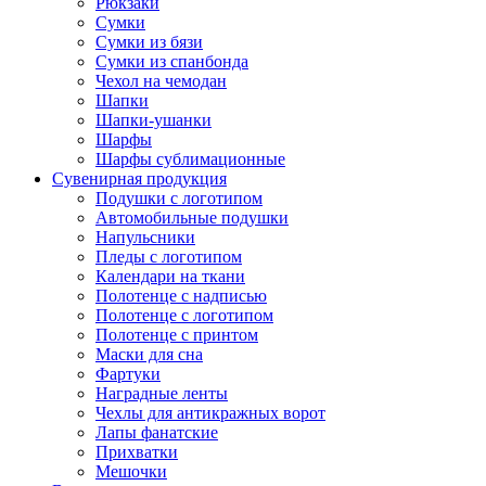
Рюкзаки
Сумки
Сумки из бязи
Сумки из спанбонда
Чехол на чемодан
Шапки
Шапки-ушанки
Шарфы
Шарфы сублимационные
Сувенирная продукция
Подушки с логотипом
Автомобильные подушки
Напульсники
Пледы с логотипом
Календари на ткани
Полотенце с надписью
Полотенце с логотипом
Полотенце с принтом
Маски для сна
Фартуки
Наградные ленты
Чехлы для антикражных ворот
Лапы фанатские
Прихватки
Мешочки