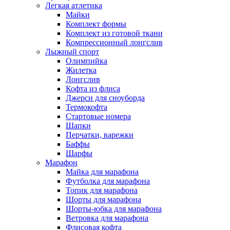
Легкая атлетика
Майки
Комплект формы
Комплект из готовой ткани
Компрессионный лонгслив
Лыжный спорт
Олимпийка
Жилетка
Лонгслив
Кофта из флиса
Джерси для сноуборда
Термокофта
Стартовые номера
Шапки
Перчатки, варежки
Баффы
Шарфы
Марафон
Майка для марафона
Футболка для марафона
Топик для марафона
Шорты для марафона
Шорты-юбка для марафона
Ветровка для марафона
Флисовая кофта