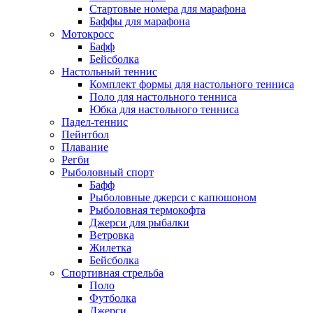
Стартовые номера для марафона
Баффы для марафона
Мотокросс
Бафф
Бейсболка
Настольный теннис
Комплект формы для настольного тенниса
Поло для настольного тенниса
Юбка для настольного тенниса
Падел-теннис
Пейнтбол
Плавание
Регби
Рыболовный спорт
Бафф
Рыболовные джерси с капюшоном
Рыболовная термокофта
Джерси для рыбалки
Ветровка
Жилетка
Бейсболка
Спортивная стрельба
Поло
Футболка
Джерси