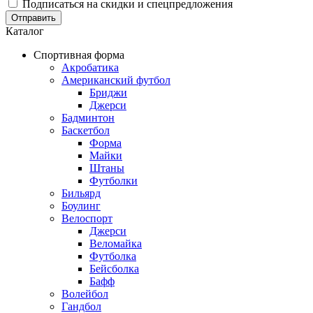
Подписаться на скидки и спецпредложения
Отправить
Каталог
Спортивная форма
Акробатика
Американский футбол
Бриджи
Джерси
Бадминтон
Баскетбол
Форма
Майки
Штаны
Футболки
Бильярд
Боулинг
Велоспорт
Джерси
Веломайка
Футболка
Бейсболка
Бафф
Волейбол
Гандбол