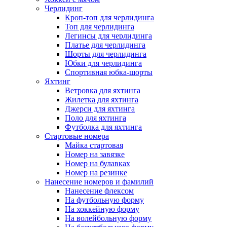
Черлидинг
Кроп-топ для черлидинга
Топ для черлидинга
Легинсы для черлидинга
Платье для черлидинга
Шорты для черлидинга
Юбки для черлидинга
Спортивная юбка-шорты
Яхтинг
Ветровка для яхтинга
Жилетка для яхтинга
Джерси для яхтинга
Поло для яхтинга
Футболка для яхтинга
Стартовые номера
Майка стартовая
Номер на завязке
Номер на булавках
Номер на резинке
Нанесение номеров и фамилий
Нанесение флексом
На футбольную форму
На хоккейную форму
На волейбольную форму