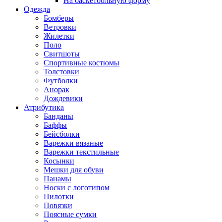
На баскетбольную форму
Одежда
Бомберы
Ветровки
Жилетки
Поло
Свитшоты
Спортивные костюмы
Толстовки
Футболки
Анорак
Дождевики
Атрибутика
Банданы
Баффы
Бейсболки
Варежки вязаные
Варежки текстильные
Косынки
Мешки для обуви
Панамы
Носки с логотипом
Пилотки
Повязки
Поясные сумки