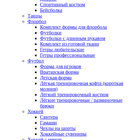
Спортивный костюм
Бейсболка
Танцы
Флорбол
Комплект формы для флорбола
Футболки
Футболки с длинным рукавом
Комплект из готовой ткани
Гетры любительские
Гетры профессиональные
Футбол
Форма для игроков
Вратарская форма
Детская форма
Лёгкая тренировочная кофта (короткая
молния)
Лёгкий тренировочный костюм
Лёгкие тренировочные / разминочные
брюки
Хоккей
Свитера
Гамаши
Чехлы на шорты
Хоккейные сувениры
Хоккей с мячом