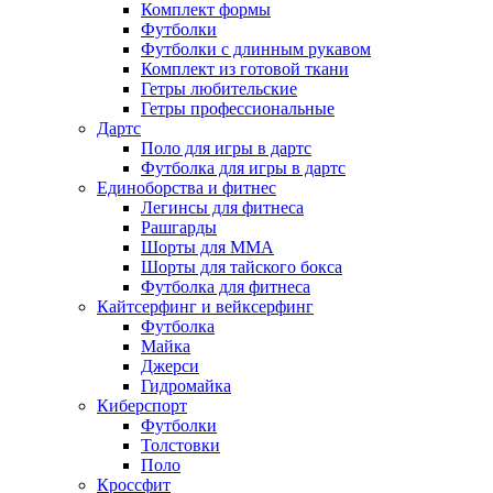
Комплект формы
Футболки
Футболки с длинным рукавом
Комплект из готовой ткани
Гетры любительские
Гетры профессиональные
Дартс
Поло для игры в дартс
Футболка для игры в дартс
Единоборства и фитнес
Легинсы для фитнеса
Рашгарды
Шорты для MMA
Шорты для тайского бокса
Футболка для фитнеса
Кайтсерфинг и вейксерфинг
Футболка
Майка
Джерси
Гидромайка
Киберспорт
Футболки
Толстовки
Поло
Кроссфит